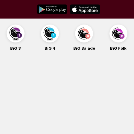
Skip
to
content
BiG 3
BiG 4
BiG Balade
BiG Folk