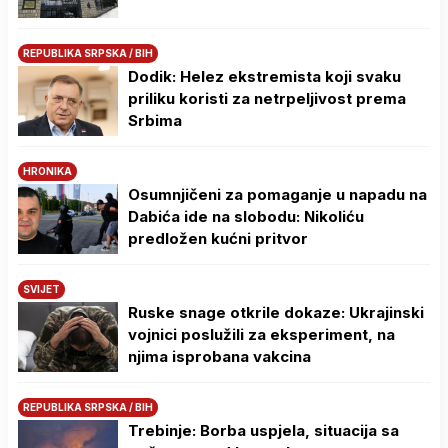
REPUBLIKA SRPSKA / BIH
Dodik: Helez ekstremista koji svaku
priliku koristi za netrpeljivost prema
Srbima
HRONIKA
Osumnjičeni za pomaganje u napadu na
Dabića ide na slobodu: Nikoliću
predložen kućni pritvor
SVIJET
Ruske snage otkrile dokaze: Ukrajinski
vojnici poslužili za eksperiment, na
njima isprobana vakcina
REPUBLIKA SRPSKA / BIH
Trebinje: Borba uspjela, situacija sa