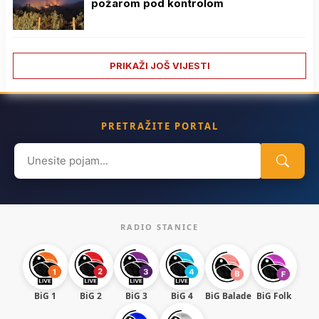
požarom pod kontrolom
PRIKAŽI JOŠ VIJESTI
PRETRAŽITE PORTAL
Search
for:
RADIO STANICE
BiG 1
BiG 2
BiG 3
BiG 4
BiG Balade
BiG Folk