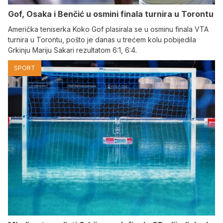
Gof, Osaka i Benčić u osmini finala turnira u Torontu
Američka teniserka Koko Gof plasirala se u osminu finala VTA
turnira u Torontu, pošto je danas u trećem kolu pobijedila
Grkinju Mariju Sakari rezultatom 6:1, 6:4.
SPORT