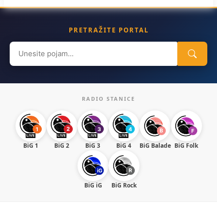
PRETRAŽITE PORTAL
Search
for:
RADIO STANICE
BiG 1
BiG 2
BiG 3
BiG 4
BiG Balade
BiG Folk
BiG iG
BiG Rock