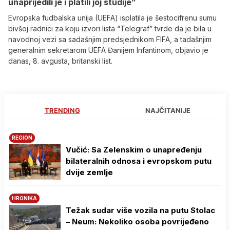
unaprijedili je i platili joj studije”
Evropska fudbalska unija (UEFA) isplatila je šestocifrenu sumu
bivšoj radnici za koju izvori lista “Telegraf” tvrde da je bila u
navodnoj vezi sa sadašnjim predsjednikom FIFA, a tadašnjim
generalnim sekretarom UEFA Đanijem Infantinom, objavio je
danas, 8. avgusta, britanski list.
TRENDING
NAJČITANIJE
REGION
Vučić: Sa Zelenskim o unapređenju
bilateralnih odnosa i evropskom putu
dvije zemlje
HRONIKA
Težak sudar više vozila na putu Stolac
– Neum: Nekoliko osoba povrijeđeno