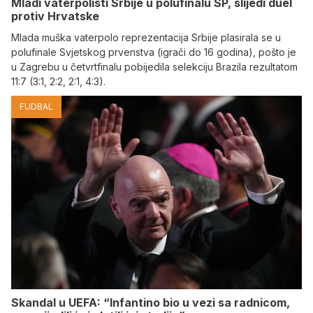
Mladi vaterpolisti Srbije u polufinalu SP, slijedi duel
protiv Hrvatske
Mlada muška vaterpolo reprezentacija Srbije plasirala se u
polufinale Svjetskog prvenstva (igrači do 16 godina), pošto je
u Zagrebu u četvrtfinalu pobijedila selekciju Brazila rezultatom
11:7 (3:1, 2:2, 2:1, 4:3).
FUDBAL
Skandal u UEFA: “Infantino bio u vezi sa radnicom,