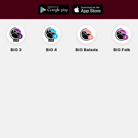
Skip
to
content
BiG 3
BiG 4
BiG Balade
BiG Folk