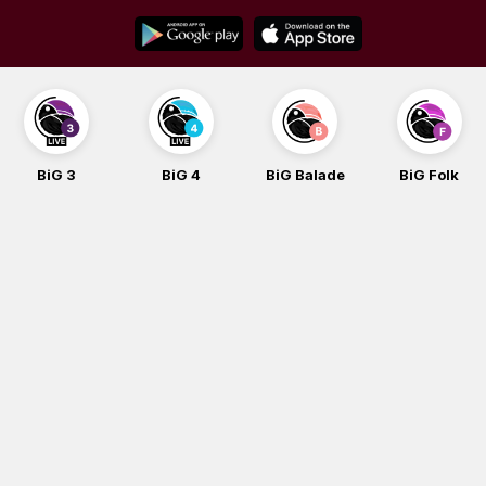
Skip
to
content
BiG 4
BiG Balade
BiG Folk
BiG iG