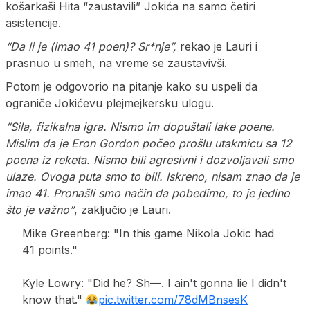
košarkaši Hita “zaustavili” Jokića na samo četiri
asistencije.
“Da li je (imao 41 poen)? Sr*nje”,
rekao je Lauri i
prasnuo u smeh, na vreme se zaustavivši.
Potom je odgovorio na pitanje kako su uspeli da
ograniče Jokićevu plejmejkersku ulogu.
“Sila, fizikalna igra. Nismo im dopuštali lake poene.
Mislim da je Eron Gordon počeo prošlu utakmicu sa 12
poena iz reketa. Nismo bili agresivni i dozvoljavali smo
ulaze. Ovoga puta smo to bili. Iskreno, nisam znao da je
imao 41. Pronašli smo način da pobedimo, to je jedino
što je važno”
, zaključio je Lauri.
Mike Greenberg: "In this game Nikola Jokic had
41 points."
Kyle Lowry: "Did he? Sh—. I ain't gonna lie I didn't
know that."
pic.twitter.com/78dMBnsesK