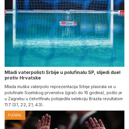
Mladi vaterpolisti Srbije u polufinalu SP, slijedi duel
protiv Hrvatske
Mlada muška vaterpolo reprezentacija Srbije plasirala se u
polufinale Svjetskog prvenstva (igrači do 16 godina), pošto je
u Zagrebu u četvrtfinalu pobijedila selekciju Brazila rezultatom
11:7 (3:1, 2:2, 2:1, 4:3).
FUDBAL