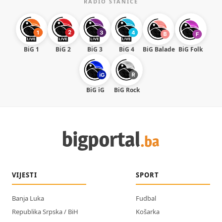
RADIO STANICE
BiG 1
BiG 2
BiG 3
BiG 4
BiG Balade
BiG Folk
BiG iG
BiG Rock
VIJESTI
SPORT
Banja Luka
Fudbal
Republika Srpska / BiH
Košarka