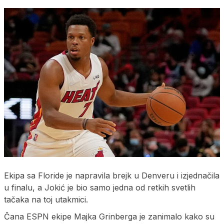
Ekipa sa Floride je napravila brejk u Denveru i izjednačila
u finalu, a Jokić je bio samo jedna od retkih svetlih
tačaka na toj utakmici.
Čana ESPN ekipe Majka Grinberga je zanimalo kako su