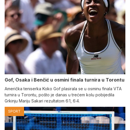
Gof, Osaka i Benčić u osmini finala turnira u Torontu
Američka teniserka Koko Gof plasirala se u osminu finala VTA
turnira u Torontu, pošto je danas u trećem kolu pobijedila
Grkinju Mariju Sakari rezultatom 6:1, 6:4.
SPORT