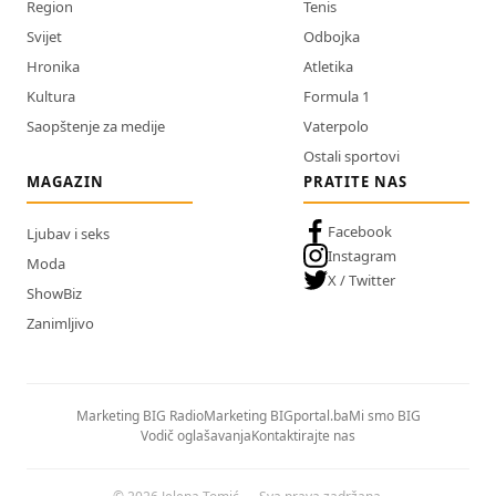
Region
Tenis
Svijet
Odbojka
Hronika
Atletika
Kultura
Formula 1
Saopštenje za medije
Vaterpolo
Ostali sportovi
MAGAZIN
PRATITE NAS
Facebook
Ljubav i seks
Instagram
Moda
X / Twitter
ShowBiz
Zanimljivo
Marketing BIG Radio
Marketing BIGportal.ba
Mi smo BIG
Vodič oglašavanja
Kontaktirajte nas