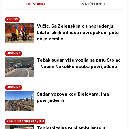
TRENDING
NAJČITANIJE
REGION
Vučić: Sa Zelenskim o unapređenju
bilateralnih odnosa i evropskom putu
dvije zemlje
HRONIKA
Težak sudar više vozila na putu Stolac
– Neum: Nekoliko osoba povrijeđeno
HRONIKA
Sudar vozova kod Bjelovara, ima
povrijeđenih
REPUBLIKA SRPSKA / BIH
Toplotni talas puni ambulante u