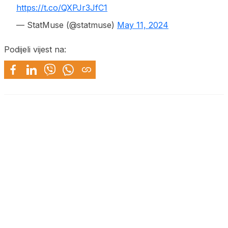
https://t.co/QXPJr3JfC1
— StatMuse (@statmuse)
May 11, 2024
Podijeli vijest na: