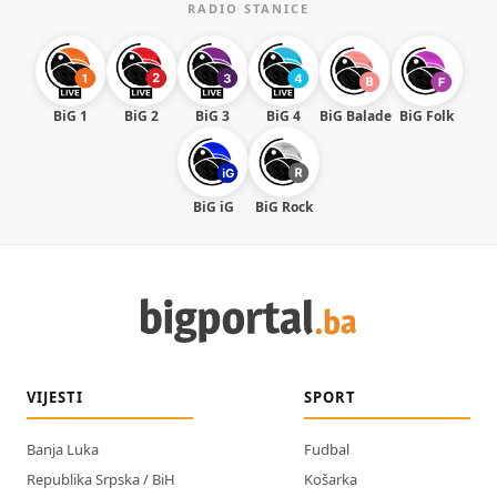
RADIO STANICE
BiG 1
BiG 2
BiG 3
BiG 4
BiG Balade
BiG Folk
BiG iG
BiG Rock
VIJESTI
SPORT
Banja Luka
Fudbal
Republika Srpska / BiH
Košarka