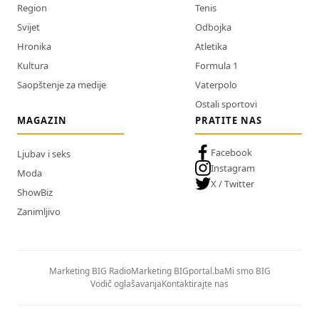
Region
Tenis
Svijet
Odbojka
Hronika
Atletika
Kultura
Formula 1
Saopštenje za medije
Vaterpolo
Ostali sportovi
MAGAZIN
PRATITE NAS
Facebook
Ljubav i seks
Instagram
Moda
X / Twitter
ShowBiz
Zanimljivo
Marketing BIG Radio
Marketing BIGportal.ba
Mi smo BIG
Vodič oglašavanja
Kontaktirajte nas