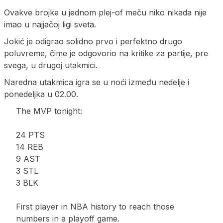
Ovakve brojke u jednom plej-of meču niko nikada nije
imao u najjačoj ligi sveta.
Jokić je odigrao solidno prvo i perfektno drugo
poluvreme, čime je odgovorio na kritike za partije, pre
svega, u drugoj utakmici.
Naredna utakmica igra se u noći između nedelje i
ponedeljka u 02.00.
The MVP tonight:
24 PTS
14 REB
9 AST
3 STL
3 BLK
First player in NBA history to reach those
numbers in a playoff game.