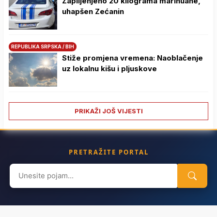
Zaplijenjeno 20 kilograma marihuane,
uhapšen Zećanin
REPUBLIKA SRPSKA / BIH
Stiže promjena vremena: Naoblačenje
uz lokalnu kišu i pljuskove
PRIKAŽI JOŠ VIJESTI
PRETRAŽITE PORTAL
Search
for: