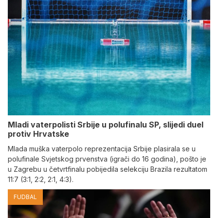
Mladi vaterpolisti Srbije u polufinalu SP, slijedi duel
protiv Hrvatske
Mlada muška vaterpolo reprezentacija Srbije plasirala se u
polufinale Svjetskog prvenstva (igrači do 16 godina), pošto je
u Zagrebu u četvrtfinalu pobijedila selekciju Brazila rezultatom
11:7 (3:1, 2:2, 2:1, 4:3).
FUDBAL