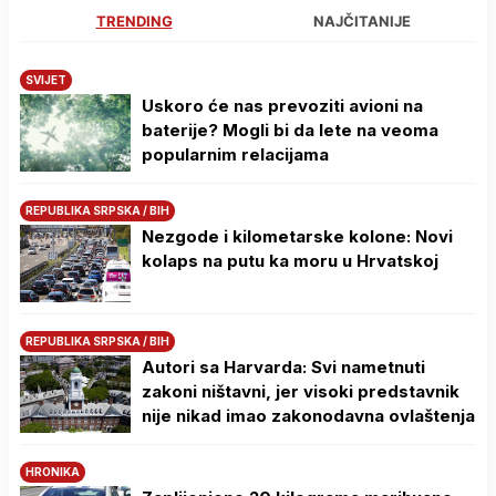
TRENDING
NAJČITANIJE
SVIJET
Uskoro će nas prevoziti avioni na
baterije? Mogli bi da lete na veoma
popularnim relacijama
REPUBLIKA SRPSKA / BIH
Nezgode i kilometarske kolone: Novi
kolaps na putu ka moru u Hrvatskoj
REPUBLIKA SRPSKA / BIH
Autori sa Harvarda: Svi nametnuti
zakoni ništavni, jer visoki predstavnik
nije nikad imao zakonodavna ovlaštenja
HRONIKA