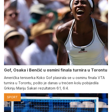
Gof, Osaka i Benčić u osmini finala turnira u Torontu
Američka teniserka Koko Gof plasirala se u osminu finala VTA
turnira u Torontu, pošto je danas u trećem kolu pobijedila
Grkinju Mariju Sakari rezultatom 6:1, 6:4.
SPORT