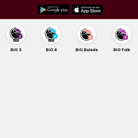
Skip
to
content
BiG 3
BiG 4
BiG Balade
BiG Folk