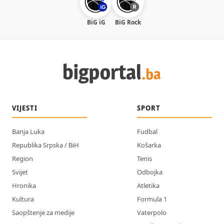
BiG iG
BiG Rock
VIJESTI
SPORT
Banja Luka
Fudbal
Republika Srpska / BiH
Košarka
Region
Tenis
Svijet
Odbojka
Hronika
Atletika
Kultura
Formula 1
Saopštenje za medije
Vaterpolo