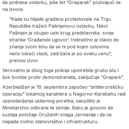
da podnese ostavku, piše list “Graparak” pozivajući se
na izvore.
“Kada su hiljade građana protestovale na Trgu
Republike tražeći Pašinjanovu ostavku, Nikol
Pašinjan je okupio uski krug predstavnika svoje
stranke ‘Građanski ugovor’. Indirektno je stavio do
znanja svom timu da se ni pod kojim uslovima
neće odreći vlasti, zadržaće je po svaku cenu”,
prenosi izvor.
Verovatno je zbog toga policija upotrebila grubu silu i
šok bombe protiv demonstranata, zaključuje “Grapark”.
Azerbejdžan je 19. septembra započeo “antiterorističku
operaciju” lokalnog karaktera u Nagorno-Karabahu radi
uspostavljanja ustavnog poretka, saopštilo je
Ministarstvo odbrane te zemlje. Baku je govorio da
suzbija položaje Oružanih snaga Jermenije i da ne
napada civilno stanovništvo i infrastrukturu.