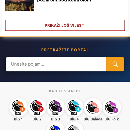
PRIKAŽI JOŠ VIJESTI
PRETRAŽITE PORTAL
Search
for:
RADIO STANICE
BiG 1
BiG 2
BiG 3
BiG 4
BiG Balade
BiG Folk