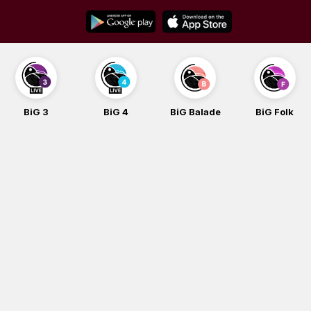
Skip
to
content
BiG 3
BiG 4
BiG Balade
BiG Folk