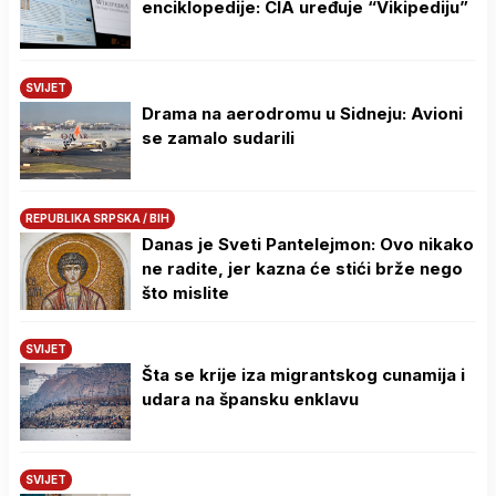
enciklopedije: CIA uređuje “Vikipediju”
SVIJET
Drama na aerodromu u Sidneju: Avioni
se zamalo sudarili
REPUBLIKA SRPSKA / BIH
Danas je Sveti Pantelejmon: Ovo nikako
ne radite, jer kazna će stići brže nego
što mislite
SVIJET
Šta se krije iza migrantskog cunamija i
udara na špansku enklavu
SVIJET