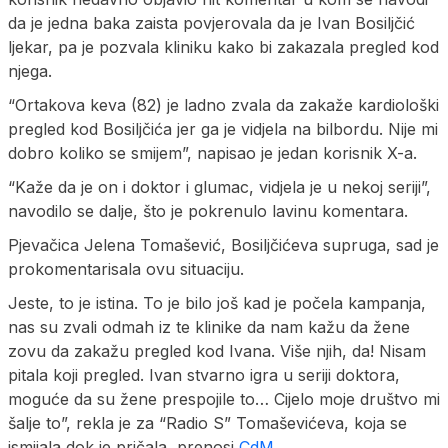
da je jedna baka zaista povjerovala da je Ivan Bosiljčić
ljekar, pa je pozvala kliniku kako bi zakazala pregled kod
njega.
“Ortakova keva (82) je ladno zvala da zakaže kardiološki
pregled kod Bosiljčića jer ga je vidjela na bilbordu. Nije mi
dobro koliko se smijem”, napisao je jedan korisnik X-a.
“Kaže da je on i doktor i glumac, vidjela je u nekoj seriji”,
navodilo se dalje, što je pokrenulo lavinu komentara.
Pjevačica Jelena Tomašević, Bosiljčićeva supruga, sad je
prokomentarisala ovu situaciju.
Jeste, to je istina. To je bilo još kad je počela kampanja,
nas su zvali odmah iz te klinike da nam kažu da žene
zovu da zakažu pregled kod Ivana. Više njih, da! Nisam
pitala koji pregled. Ivan stvarno igra u seriji doktora,
moguće da su žene prespojile to… Cijelo moje društvo mi
šalje to”, rekla je za “Radio S” Tomaševićeva, koja se
ismijala dok je pričala, prenosi
CdM
.