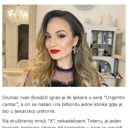
Glumac Ivan Bosiljčić igrao je lik ljekara u seriji “Urgentni
centar”, a on se našao i na bilbordu jedne klinike gdje je
bio u ljekarskoj uniformi.
Na društvenoj mreži “X”, nekadašnjem Tviteru, je jedan
korisnik nedavno objavio hit komentar u kom se navodi