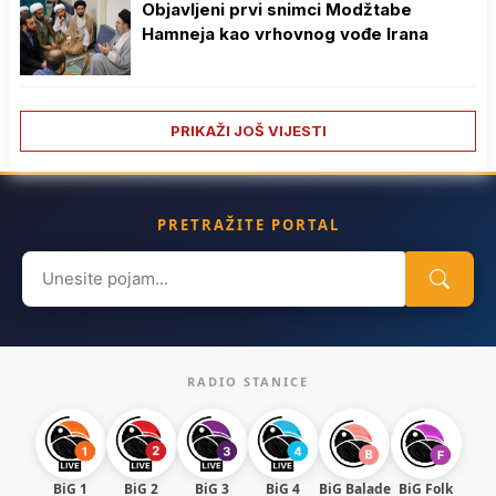
Objavljeni prvi snimci Modžtabe
Hamneja kao vrhovnog vođe Irana
PRIKAŽI JOŠ VIJESTI
PRETRAŽITE PORTAL
Search
for:
RADIO STANICE
BiG 1
BiG 2
BiG 3
BiG 4
BiG Balade
BiG Folk