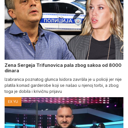
Zena Sergeja Trifunovica pala zbog sakoa od 8000
dinara
Izabranica poznatog glumca Isidora završila je u policiji jer nije
platila komad garderobe koji se našao u njenoj torbi, a zbog
toga je dobila i krivičnu prijavu
EX YU