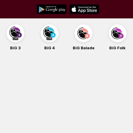
Skip
to
content
BiG 4
BiG Balade
BiG Folk
BiG iG