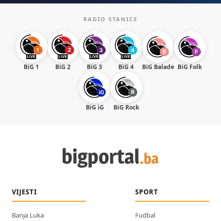
RADIO STANICE
BiG 1
BiG 2
BiG 3
BiG 4
BiG Balade
BiG Folk
BiG iG
BiG Rock
VIJESTI
SPORT
Banja Luka
Fudbal