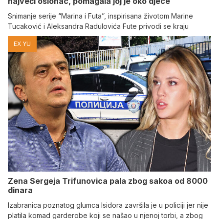
najveći oslonac, pomagala joj je oko djece
Snimanje serije “Marina i Futa”, inspirisana životom Marine
Tucaković i Aleksandra Radulovića Fute privodi se kraju
EX YU
Zena Sergeja Trifunovica pala zbog sakoa od 8000
dinara
Izabranica poznatog glumca Isidora završila je u policiji jer nije
platila komad garderobe koji se našao u njenoj torbi, a zbog