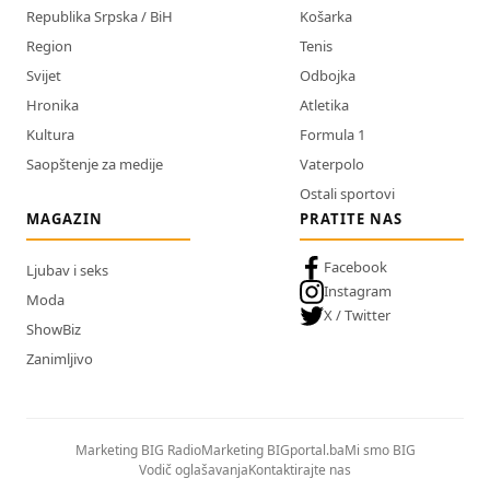
Republika Srpska / BiH
Košarka
Region
Tenis
Svijet
Odbojka
Hronika
Atletika
Kultura
Formula 1
Saopštenje za medije
Vaterpolo
Ostali sportovi
MAGAZIN
PRATITE NAS
Facebook
Ljubav i seks
Instagram
Moda
X / Twitter
ShowBiz
Zanimljivo
Marketing BIG Radio
Marketing BIGportal.ba
Mi smo BIG
Vodič oglašavanja
Kontaktirajte nas