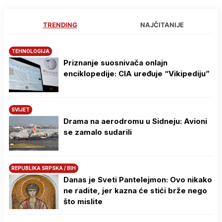
TRENDING
NAJČITANIJE
TEHNOLOGIJA
Priznanje suosnivača onlajn
enciklopedije: CIA uređuje “Vikipediju”
SVIJET
Drama na aerodromu u Sidneju: Avioni
se zamalo sudarili
REPUBLIKA SRPSKA / BIH
Danas je Sveti Pantelejmon: Ovo nikako
ne radite, jer kazna će stići brže nego
što mislite