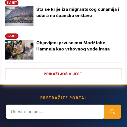
SVIJET
Šta se krije iza migrantskog cunamija i
udara na špansku enklavu
SVIJET
Objavljeni prvi snimci Modžtabe
Hamneja kao vrhovnog vođe Irana
PRIKAŽI JOŠ VIJESTI
PRETRAŽITE PORTAL
Search
for: