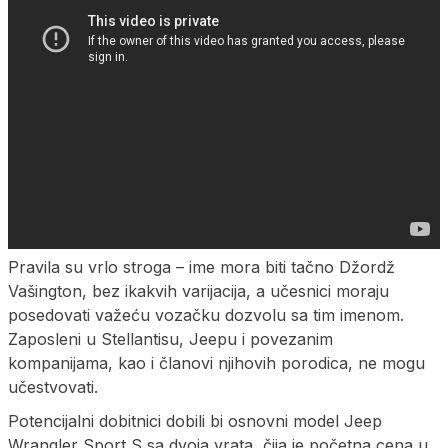
Pravila su vrlo stroga – ime mora biti tačno Džordž
Vašington, bez ikakvih varijacija, a učesnici moraju
posedovati važeću vozačku dozvolu sa tim imenom.
Zaposleni u Stellantisu, Jeepu i povezanim
kompanijama, kao i članovi njihovih porodica, ne mogu
učestvovati.
Potencijalni dobitnici dobili bi osnovni model Jeep
Wrangler Sport S sa dvoja vrata, čija je početna cena u