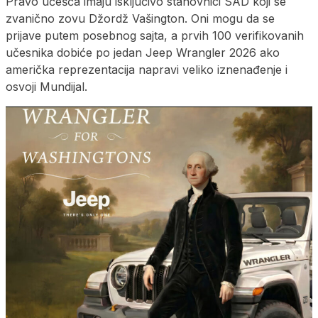
Pravo učešća imaju isključivo stanovnici SAD koji se
zvanično zovu Džordž Vašington. Oni mogu da se
prijave putem posebnog sajta, a prvih 100 verifikovanih
učesnika dobiće po jedan Jeep Wrangler 2026 ako
američka reprezentacija napravi veliko iznenađenje i
osvoji Mundijal.