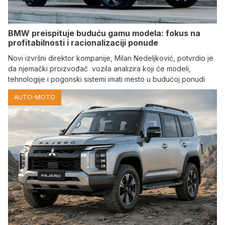
BMW preispituje buduću gamu modela: fokus na
profitabilnosti i racionalizaciji ponude
Novi izvršni direktor kompanije, Milan Nedeljković, potvrdio je
da njemački proizvođač vozila analizira koji će modeli,
tehnologije i pogonski sistemi imati mesto u budućoj ponudi
AUTO-MOTO