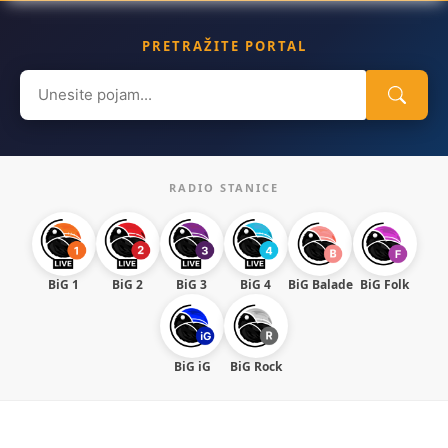
PRETRAŽITE PORTAL
Search
for:
RADIO STANICE
BiG 1
BiG 2
BiG 3
BiG 4
BiG Balade
BiG Folk
BiG iG
BiG Rock