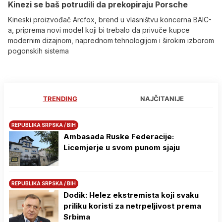
Kinezi se baš potrudili da prekopiraju Porsche
Kineski proizvođač Arcfox, brend u vlasništvu koncerna BAIC-
a, priprema novi model koji bi trebalo da privuče kupce
modernim dizajnom, naprednom tehnologijom i širokim izborom
pogonskih sistema
TRENDING
NAJČITANIJE
REPUBLIKA SRPSKA / BIH
Ambasada Ruske Federacije:
Licemjerje u svom punom sjaju
REPUBLIKA SRPSKA / BIH
Dodik: Helez ekstremista koji svaku
priliku koristi za netrpeljivost prema
Srbima