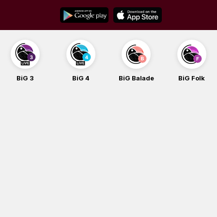
Skip
to
content
BiG 4
BiG Balade
BiG Folk
BiG iG