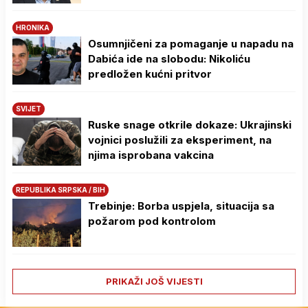
HRONIKA
Osumnjičeni za pomaganje u napadu na
Dabića ide na slobodu: Nikoliću
predložen kućni pritvor
SVIJET
Ruske snage otkrile dokaze: Ukrajinski
vojnici poslužili za eksperiment, na
njima isprobana vakcina
REPUBLIKA SRPSKA / BIH
Trebinje: Borba uspjela, situacija sa
požarom pod kontrolom
PRIKAŽI JOŠ VIJESTI