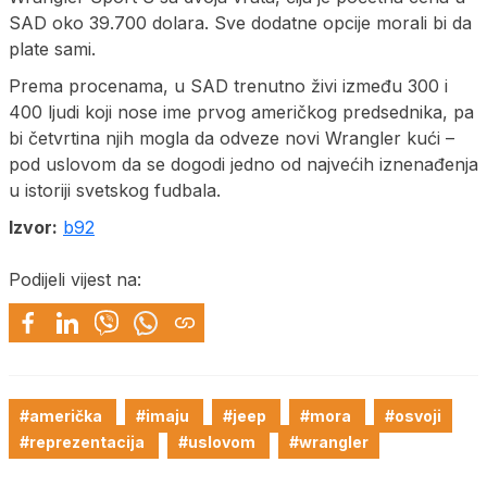
SAD oko 39.700 dolara. Sve dodatne opcije morali bi da
plate sami.
Prema procenama, u SAD trenutno živi između 300 i
400 ljudi koji nose ime prvog američkog predsednika, pa
bi četvrtina njih mogla da odveze novi Wrangler kući –
pod uslovom da se dogodi jedno od najvećih iznenađenja
u istoriji svetskog fudbala.
Izvor:
b92
Podijeli vijest na:
#američka
#imaju
#jeep
#mora
#osvoji
#reprezentacija
#uslovom
#wrangler