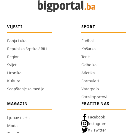
VIJESTI
SPORT
Banja Luka
Fudbal
Republika Srpska / BiH
Košarka
Region
Tenis
Svijet
Odbojka
Hronika
Atletika
Kultura
Formula 1
Saopštenje za medije
Vaterpolo
Ostali sportovi
MAGAZIN
PRATITE NAS
Facebook
Ljubav i seks
Instagram
Moda
X / Twitter