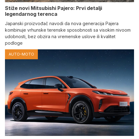
Stiže novi Mitsubishi Pajero: Prvi detalji
legendarnog terenca
Japanski proizvođač navodi da nova generacija Pajera
kombinuje vrhunske terenske sposobnosti sa visokim nivoom
udobnosti, bez obzira na vremenske uslove ili kvalitet
podloge
AUTO-MOTO