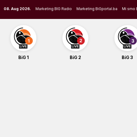
Skip
08. Aug 2026.
Marketing BIG Radio
Marketing BiGportal.ba
Mi smo 
to
content
BiG 1
BiG 2
BiG 3