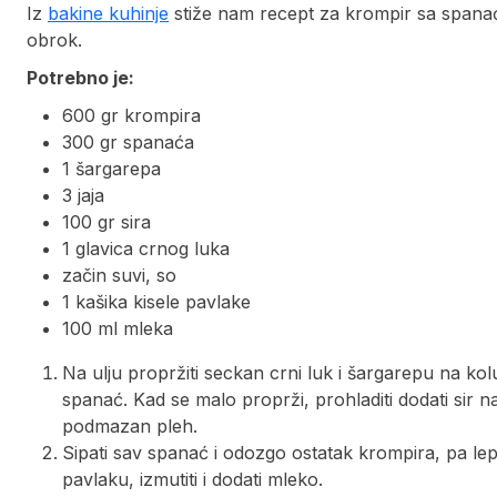
Iz
bakine kuhinje
stiže nam recept za krompir sa spanaće
obrok.
Potrebno je:
600 gr krompira
300 gr spanaća
1 šargarepa
3 jaja
100 gr sira
1 glavica crnog luka
začin suvi, so
1 kašika kisele pavlake
100 ml mleka
Na ulju propržiti seckan crni luk i šargarepu na kol
spanać. Kad se malo proprži, prohladiti dodati sir na
podmazan pleh.
Sipati sav spanać i odozgo ostatak krompira, pa lepo p
pavlaku, izmutiti i dodati mleko.