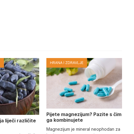
E
HRANA I ZDRAVLJE
Pijete magnezijum? Pazite s čim
ga kombinujete
 liječi različite
Magnezijum je mineral neophodan za