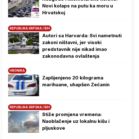
Novi kolaps na putu ka moru u
Hrvatskoj
REPUBLIKA SRPSKA / BIH
Autori sa Harvarda: Svi nametnuti
zakoni ništavni, jer visoki
predstavnik nije nikad imao
zakonodavna ovlaštenja
HRONIKA
Zaplijenjeno 20 kilograma
marihuane, uhapšen Zećanin
REPUBLIKA SRPSKA / BIH
Stiže promjena vremena:
Naoblačenje uz lokalnu kišu i
pljuskove