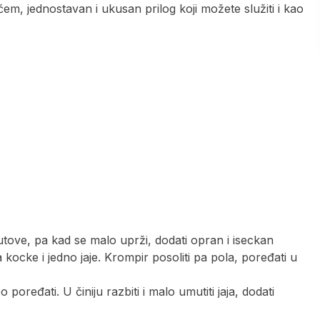
m, jednostavan i ukusan prilog koji možete služiti i kao
utove, pa kad se malo uprži, dodati opran i iseckan
 kocke i jedno jaje. Krompir posoliti pa pola, poređati u
oređati. U činiju razbiti i malo umutiti jaja, dodati