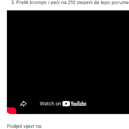
Preliti krompir i peći na 210 stepeni da lepo porume
Podijeli vijest na: