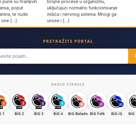
brojne procese u organizmu,
pune su hranljivih
uključujući normalno funkcionisanje
dansa, poput
mišića i nervnog sistema. Mnogi ga
janina, te nude
unose i […]
a one […]
PRETRAŽITE PORTAL
ch
RADIO STANICE
G 1
BiG 2
BiG 3
BiG 4
BiG Balade
BiG Folk
BiG iG
BiG