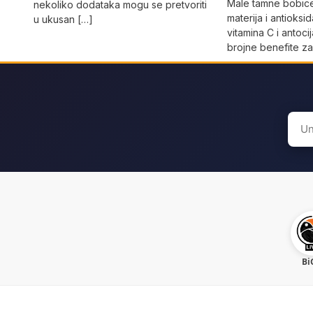
Male tamne bobice 
nekoliko dodataka mogu se pretvoriti
materija i antioksi
u ukusan […]
vitamina C i antoci
brojne benefite z
Sear
for:
Bi