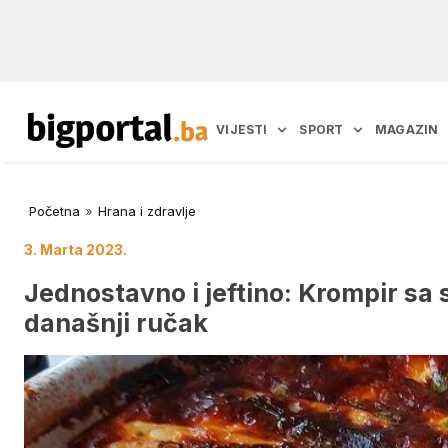
VIJESTI
SPORT
MAGAZIN
Početna
»
Hrana i zdravlje
3. Marta 2023.
Jednostavno i jeftino: Krompir sa 
današnji ručak