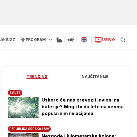
BIG BIZZ
PROGRAM
UŽIVO
TRENDING
NAJČITANIJE
SVIJET
Uskoro će nas prevoziti avioni na
baterije? Mogli bi da lete na veoma
popularnim relacijama
REPUBLIKA SRPSKA / BIH
Nezgode i kilometarske kolone: