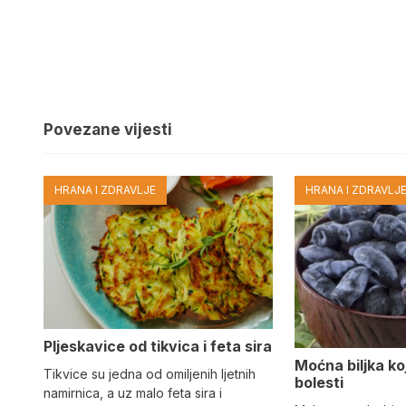
Povezane vijesti
HRANA I ZDRAVLJE
HRANA I ZDRAVLJ
Pljeskavice od tikvica i feta sira
Moćna biljka koja
Tikvice su jedna od omiljenih ljetnih
bolesti
namirnica, a uz malo feta sira i