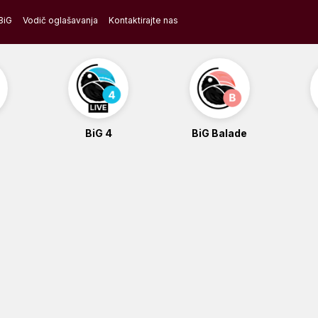
BiG
Vodič oglašavanja
Kontaktirajte nas
BiG 4
BiG Balade