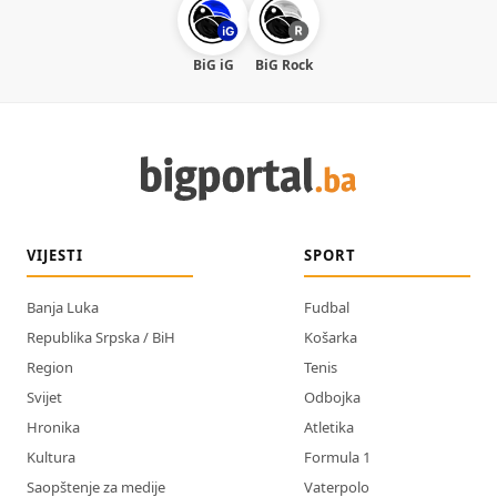
BiG iG
BiG Rock
VIJESTI
SPORT
Banja Luka
Fudbal
Republika Srpska / BiH
Košarka
Region
Tenis
Svijet
Odbojka
Hronika
Atletika
Kultura
Formula 1
Saopštenje za medije
Vaterpolo