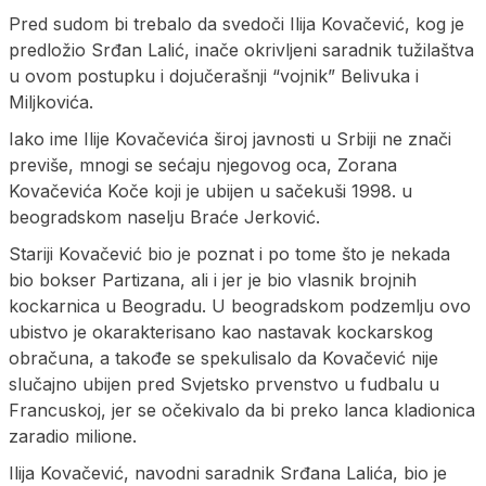
Pred sudom bi trebalo da svedoči Ilija Kovačević, kog je
predložio Srđan Lalić, inače okrivljeni saradnik tužilaštva
u ovom postupku i dojučerašnji “vojnik” Belivuka i
Miljkovića.
Iako ime Ilije Kovačevića široj javnosti u Srbiji ne znači
previše, mnogi se sećaju njegovog oca, Zorana
Kovačevića Koče koji je ubijen u sačekuši 1998. u
beogradskom naselju Braće Jerković.
Stariji Kovačević bio je poznat i po tome što je nekada
bio bokser Partizana, ali i jer je bio vlasnik brojnih
kockarnica u Beogradu. U beogradskom podzemlju ovo
ubistvo je okarakterisano kao nastavak kockarskog
obračuna, a takođe se spekulisalo da Kovačević nije
slučajno ubijen pred Svjetsko prvenstvo u fudbalu u
Francuskoj, jer se očekivalo da bi preko lanca kladionica
zaradio milione.
Ilija Kovačević, navodni saradnik Srđana Lalića, bio je