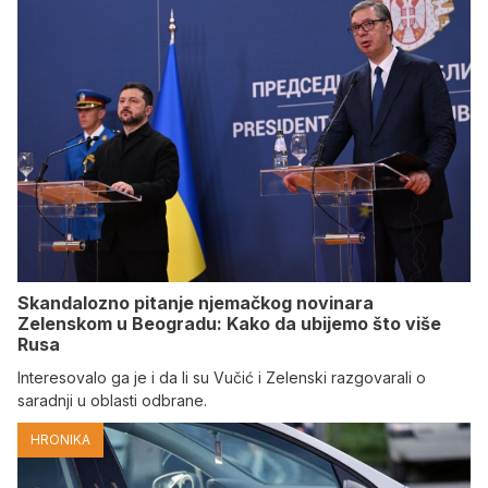
Skandalozno pitanje njemačkog novinara
Zelenskom u Beogradu: Kako da ubijemo što više
Rusa
Interesovalo ga je i da li su Vučić i Zelenski razgovarali o
saradnji u oblasti odbrane.
HRONIKA