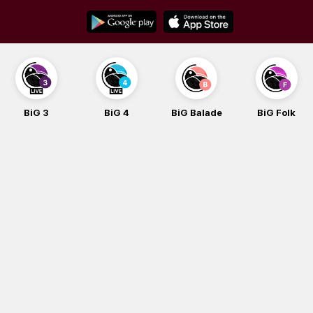
Skip
to
content
BiG 3
BiG 4
BiG Balade
BiG Folk