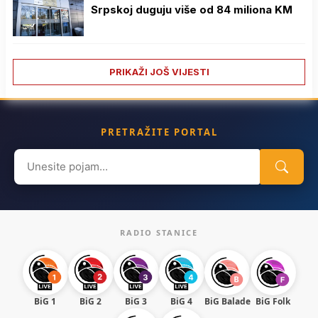
Srpskoj duguju više od 84 miliona KM
PRIKAŽI JOŠ VIJESTI
PRETRAŽITE PORTAL
Search
for:
RADIO STANICE
BiG 1
BiG 2
BiG 3
BiG 4
BiG Balade
BiG Folk