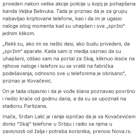
priveden nakon velike akcije policije u kojoj je pohapšena
banda Veljka Belivuka. Tada je priznao da je za grupu
nabavljao kriptovane telefone, kao i da im je ugasio
naloge istog momenta kad su uhapšen i sve „spržio“
jednim klikom.
„Rekli su, ako im se nešto desi, ako budu privedeni, da
„spržim“ aparate. Kada sam iz medija saznao da su
uhapšeni, otišao sam na portal za Skaj, kliknuo iksiće na
njihove naloge i telefoni su se vratili na fabrička
podešavanja, odnosno sve u telefonima je obrisano“,
priznao je Kovačević.
On je tada objasnio i da je vođe klana poznavao površno
i nešto kraće od godinu dana, a da su se upoznali na
stadionu Partizana.
Inače, Srđan Lalić je ranije ispričao da je sa Kovačevićem
donio “Skaj” telefone u Srbiju i radio sa njima u
zavisnosti od želja i potreba korisnika, prenosi Nova.rs.