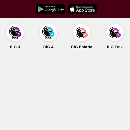
Skip
to
content
BiG 3
BiG 4
BiG Balade
BiG Folk