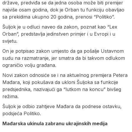
države, predviđa se da jedna osoba može biti premijer
najviše osam godina, dok je Orban tu funkciju obavljao
sa prekidima ukupno 20 godina, prenosi “Politiko”.
Šuljok je u odluci naveo da zakon, poznat kao “Lex
Orban”, predstavlja jedinstven primjer i u Evropi i u
svijetu.
On je potpisao zakon umjesto da ga pošalje Ustavnom
sudu na razmatranje, jer smatra da bi takvom odlukom
ograničio volju građana.
Novi zakon odnosiće se i na aktuelnog premijera Petera
Mađara, koji pokušava da ukloni Šuljoka sa funkcije
predsjednika, nazivajući ga “lutkom na koncu” bivšeg
režima.
Šuljok je odbio zahtjeve Mađara da podnese ostavku,
podsjeća Politiko.
Mađarska ukinula zabranu ukrajinskih medija