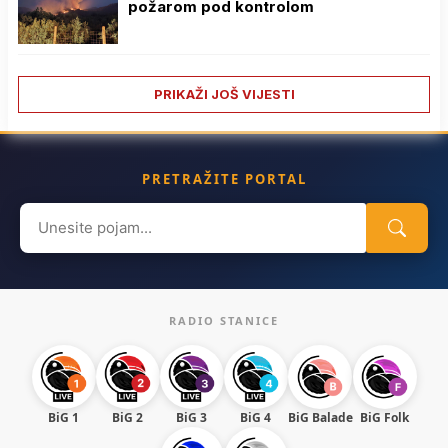
požarom pod kontrolom
PRIKAŽI JOŠ VIJESTI
PRETRAŽITE PORTAL
Search
for:
RADIO STANICE
BiG 1
BiG 2
BiG 3
BiG 4
BiG Balade
BiG Folk