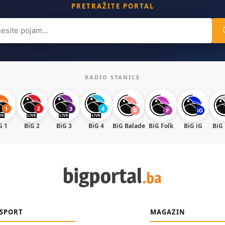
PRETRAŽITE PORTAL
ch
RADIO STANICE
G 1
BiG 2
BiG 3
BiG 4
BiG Balade
BiG Folk
BiG iG
BiG
SPORT
MAGAZIN