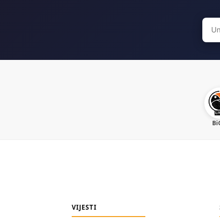
Sear
for:
Bi
VIJESTI