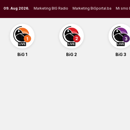
Skip
09. Aug 2026.
Marketing BIG Radio
Marketing BiGportal.ba
Mi smo 
to
content
BiG 1
BiG 2
BiG 3