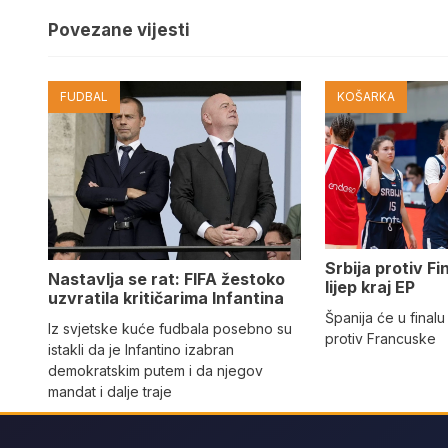
Povezane vijesti
FUDBAL
KOŠARKA
Srbija protiv Fi
Nastavlja se rat: FIFA žestoko
lijep kraj EP
uzvratila kritičarima Infantina
Španija će u finalu
Iz svjetske kuće fudbala posebno su
protiv Francuske
istakli da je Infantino izabran
demokratskim putem i da njegov
mandat i dalje traje