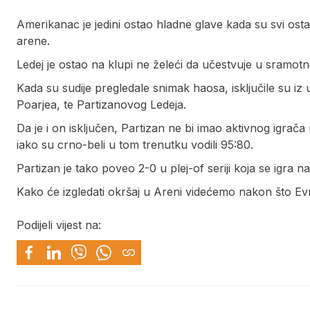
Amerikanac je jedini ostao hladne glave kada su svi ost
arene.
Ledej je ostao na klupi ne želeći da učestvuje u sramo
Kada su sudije pregledale snimak haosa, isključile su iz 
Poarjea, te Partizanovog Ledeja.
Da je i on isključen, Partizan ne bi imao aktivnog igrač
iako su crno-beli u tom trenutku vodili 95:80.
Partizan je tako poveo 2-0 u plej-of seriji koja se igra
Kako će izgledati okršaj u Areni videćemo nakon što Ev
Podijeli vijest na: