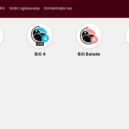
BiG
Vodič oglašavanja
Kontaktirajte nas
BiG 4
BiG Balade