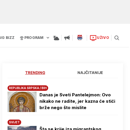
BIG BIZZ
PROGRAM
UŽIVO
TRENDING
NAJČITANIJE
REPUBLIKA SRPSKA / BIH
Danas je Sveti Pantelejmon: Ovo
nikako ne radite, jer kazna će stići
brže nego što mislite
SVIJET
Šta se krije iza migrantskog