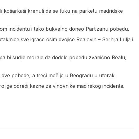
ali košarkaši krenuti da se tuku na parketu madridske
tnom incidentu i tako bukvalno doneo Partizanu pobedu.
utakmice sve igrače osim dvojice Realovih – Serhija Lulja i
a pa bi sudije morale da dodele pobedu zvanično Realu,
 na dve pobede, a treći meč je u Beogradu u utorak.
rolige odredi kazne za vinovnike madirskog incidenta.