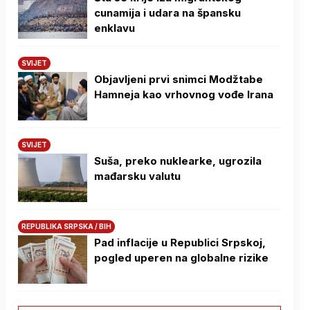
cunamija i udara na špansku
enklavu
SVIJET
Objavljeni prvi snimci Modžtabe
Hamneja kao vrhovnog vođe Irana
SVIJET
Suša, preko nuklearke, ugrozila
mađarsku valutu
REPUBLIKA SRPSKA / BIH
Pad inflacije u Republici Srpskoj,
pogled uperen na globalne rizike