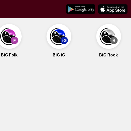
BiG Folk
BiG iG
BiG Rock