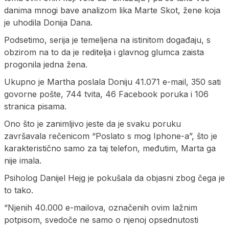
danima mnogi bave analizom lika Marte Skot, žene koja
je uhodila Donija Dana.
Podsetimo, serija je temeljena na istinitom događaju, s
obzirom na to da je reditelja i glavnog glumca zaista
progonila jedna žena.
Ukupno je Martha poslala Doniju 41.071 e-mail, 350 sati
govorne pošte, 744 tvita, 46 Facebook poruka i 106
stranica pisama.
Ono što je zanimljivo jeste da je svaku poruku
završavala rečenicom “Poslato s mog Iphone-a”, što je
karakteristično samo za taj telefon, međutim, Marta ga
nije imala.
Psiholog Danijel Hejg je pokušala da objasni zbog čega je
to tako.
“Njenih 40.000 e-mailova, označenih ovim lažnim
potpisom, svedoče ne samo o njenoj opsednutosti