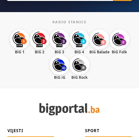
RADIO STANICE
BiG 1
BiG 2
BiG 3
BiG 4
BiG Balade
BiG Folk
BiG iG
BiG Rock
VIJESTI
SPORT