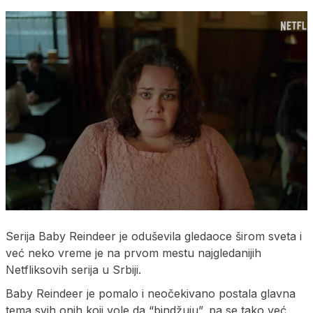
Serija Baby Reindeer je oduševila gledaoce širom sveta i
već neko vreme je na prvom mestu najgledanijih
Netfliksovih serija u Srbiji.
Baby Reindeer je pomalo i neočekivano postala glavna
tema svih onih koji vole da “bindžuju”, pa se tako već