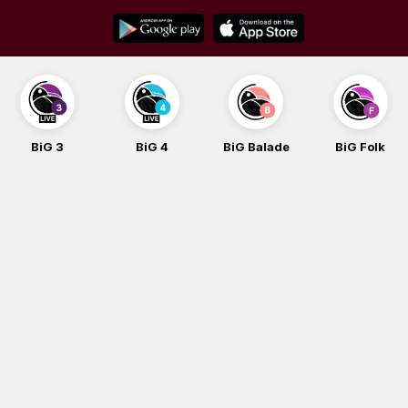
Skip
to
content
BiG 3
BiG 4
BiG Balade
BiG Folk