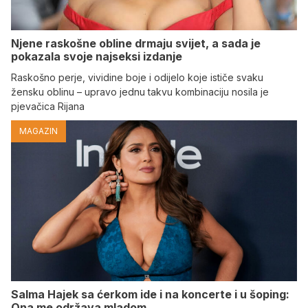
Njene raskošne obline drmaju svijet, a sada je
pokazala svoje najseksi izdanje
Raskošno perje, vividine boje i odijelo koje ističe svaku
žensku oblinu – upravo jednu takvu kombinaciju nosila je
pjevačica Rijana
MAGAZIN
Salma Hajek sa ćerkom ide i na koncerte i u šoping:
Ona me održava mladom