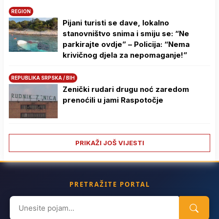
REGION
Pijani turisti se dave, lokalno
stanovništvo snima i smiju se: “Ne
parkirajte ovdje” – Policija: “Nema
krivičnog djela za nepomaganje!”
REPUBLIKA SRPSKA / BIH
Zenički rudari drugu noć zaredom
prenoćili u jami Raspotočje
PRIKAŽI JOŠ VIJESTI
PRETRAŽITE PORTAL
Search
for: