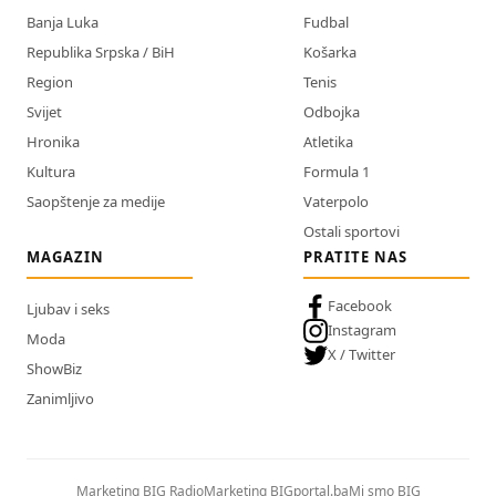
Banja Luka
Fudbal
Republika Srpska / BiH
Košarka
Region
Tenis
Svijet
Odbojka
Hronika
Atletika
Kultura
Formula 1
Saopštenje za medije
Vaterpolo
Ostali sportovi
MAGAZIN
PRATITE NAS
Facebook
Ljubav i seks
Instagram
Moda
X / Twitter
ShowBiz
Zanimljivo
Marketing BIG Radio
Marketing BIGportal.ba
Mi smo BIG