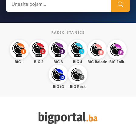
Search
for:
RADIO STANICE
BiG 1
BiG 2
BiG 3
BiG 4
BiG Balade
BiG Folk
BiG iG
BiG Rock