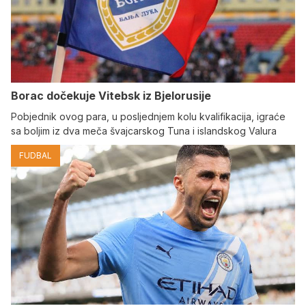
Borac dočekuje Vitebsk iz Bjelorusije
Pobjednik ovog para, u posljednjem kolu kvalifikacija, igraće
sa boljim iz dva meča švajcarskog Tuna i islandskog Valura
FUDBAL