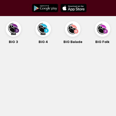
Skip
to
content
BiG 3
BiG 4
BiG Balade
BiG Folk