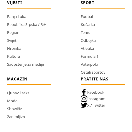
VIJESTI
SPORT
Banja Luka
Fudbal
Republika Srpska / BiH
Košarka
Region
Tenis
Svijet
Odbojka
Hronika
Atletika
Kultura
Formula 1
Saopštenje za medije
Vaterpolo
Ostali sportovi
MAGAZIN
PRATITE NAS
Facebook
Ljubav i seks
Instagram
Moda
X / Twitter
ShowBiz
Zanimljivo