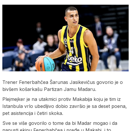
Trener Fenerbahčea Šarunas Jasikevičus govorio je o
bivšem košarkašu Partizan Jamu Madaru.
Plejmejker je na utakmici protiv Makabija koju je tim iz
Istanbula vrlo ubedljivo dobio završio je sa deset poena,
pet asistencija i četiri skoka.
Sve se više govorilo o tome da bi Madar mogao i da
napusti ekipu Fenerbahčea i pređe u Makabi, i to