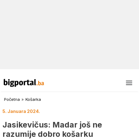
Početna
»
Košarka
5. Januara 2024.
Jasikevičus: Madar još ne
razumije dobro košarku