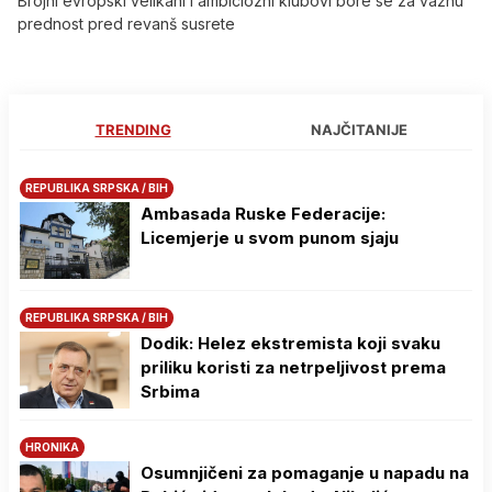
Brojni evropski velikani i ambiciozni klubovi bore se za važnu
prednost pred revanš susrete
TRENDING
NAJČITANIJE
REPUBLIKA SRPSKA / BIH
Ambasada Ruske Federacije:
Licemjerje u svom punom sjaju
REPUBLIKA SRPSKA / BIH
Dodik: Helez ekstremista koji svaku
priliku koristi za netrpeljivost prema
Srbima
HRONIKA
Osumnjičeni za pomaganje u napadu na