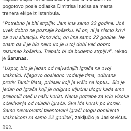
pogotovo posle odlaska Dimitrisa Itudisa sa mesta
trenera ekipe iz Istanbula.
“
Potrebno je biti strpljiv. Jam ima samo 22 godine. Još
uvek dobro ne poznaje košarku. Ni on, ni ja nismo krivi
za ovu situaciju. Ponoviću, on ima samo 22 godine. Ne
znam da li je bio neko ko je u toj dobi već dobro
razumeo košarku. Trebalo bi da budemo strpljivi
“, rekao
je
Šarunas.
“
Usput, bio je jedan od najvažnijih igrača na ovoj
utakmici. Njegovo dosledno vođenje tima, odbrana
protiv Tamir Blata, pritisak koji je vršio na loptu… Bio je
jedan od igrača koji je odigrao ključnu ulogu kada smo
prelomili meč u našu korist. Nema potrebe za vrlo visoka
očekivanja od mladih igrača. Sve ide korak po korak.
Samo neverovatni talentovani igrači mogu dominirati
utakmicom sa samo 22 godine
”, zaključio je Jasikevičus.
B92.