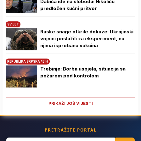
Dabića ide na slobodu: Nikoliću
predložen kućni pritvor
SVIJET
Ruske snage otkrile dokaze: Ukrajinski
vojnici poslužili za eksperiment, na
njima isprobana vakcina
REPUBLIKA SRPSKA / BIH
Trebinje: Borba uspjela, situacija sa
požarom pod kontrolom
PRIKAŽI JOŠ VIJESTI
PRETRAŽITE PORTAL