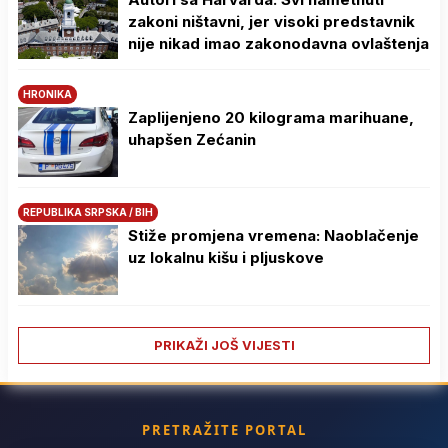
zakoni ništavni, jer visoki predstavnik
nije nikad imao zakonodavna ovlaštenja
HRONIKA
Zaplijenjeno 20 kilograma marihuane,
uhapšen Zećanin
REPUBLIKA SRPSKA / BIH
Stiže promjena vremena: Naoblačenje
uz lokalnu kišu i pljuskove
PRIKAŽI JOŠ VIJESTI
PRETRAŽITE PORTAL