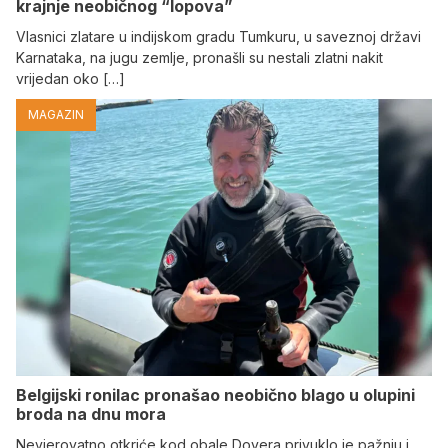
krajnje neobičnog “lopova”
Vlasnici zlatare u indijskom gradu Tumkuru, u saveznoj državi
Karnataka, na jugu zemlje, pronašli su nestali zlatni nakit
vrijedan oko […]
MAGAZIN
Belgijski ronilac pronašao neobično blago u olupini
broda na dnu mora
Nevjerovatno otkriće kod obale Dovera privuklo je pažnju i