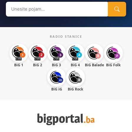
Search
for:
RADIO STANICE
BiG 1
BiG 2
BiG 3
BiG 4
BiG Balade
BiG Folk
BiG iG
BiG Rock