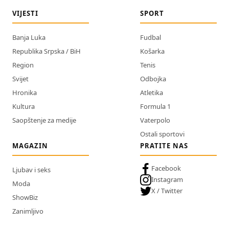
VIJESTI
SPORT
Banja Luka
Fudbal
Republika Srpska / BiH
Košarka
Region
Tenis
Svijet
Odbojka
Hronika
Atletika
Kultura
Formula 1
Saopštenje za medije
Vaterpolo
Ostali sportovi
MAGAZIN
PRATITE NAS
Facebook
Ljubav i seks
Instagram
Moda
X / Twitter
ShowBiz
Zanimljivo