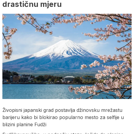
drastičnu mjeru
Živopisni japanski grad postavlja džinovsku mrežastu
barijeru kako bi blokirao popularno mesto za selfije u
blizini planine Fudži