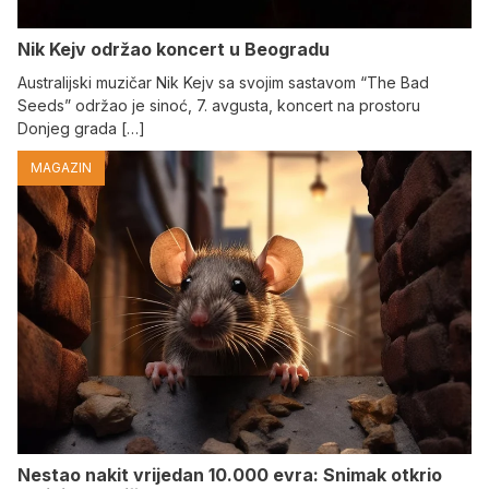
Nik Kejv održao koncert u Beogradu
Australijski muzičar Nik Kejv sa svojim sastavom “The Bad
Seeds” održao je sinoć, 7. avgusta, koncert na prostoru
Donjeg grada […]
MAGAZIN
Nestao nakit vrijedan 10.000 evra: Snimak otkrio