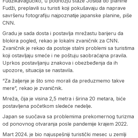
Fudžikavagučiko, u podnožju staze Jošida do planine
Fudži, preplavili su turisti koji pokušavaju da naprave
savršenu fotografiju najpoznatije japanske planine, piše
CNN.
Gradu je sada dosta i postavlja mrežastu barijeru da
blokira pogled, rekao je lokalni zvaničnik za CNN.
Zvaničnik je rekao da postoje stalni problemi sa turistima
koji ostavljaju smeće i ne poštuju saobraćajna pravila.
Uprkos postavljanju znakova i obezbeđenja da ih
upozore, situacija se nastavila.
“Za žaljenje je što smo morali da preduzmemo takve
mere”, rekao je zvaničnik.
Mreža, čija je visina 2,5 metra i širina 20 metara, biće
postavljena početkom sledeće nedelje.
Japan se suočava sa problemima prekomernog turizma
od ponovnog otvaranja posle pandemije krajem 2022.
Mart 2024. je bio najuspešniji turistički mesec u zemlji