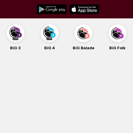
Skip
to
content
BiG 3
BiG 4
BiG Balade
BiG Folk