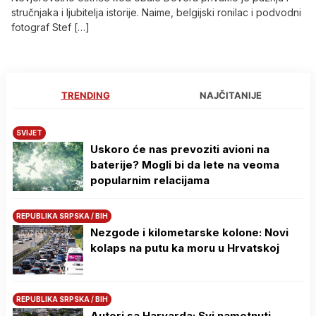
stručnjaka i ljubitelja istorije. Naime, belgijski ronilac i podvodni
fotograf Stef […]
TRENDING
NAJČITANIJE
SVIJET
Uskoro će nas prevoziti avioni na
baterije? Mogli bi da lete na veoma
popularnim relacijama
REPUBLIKA SRPSKA / BIH
Nezgode i kilometarske kolone: Novi
kolaps na putu ka moru u Hrvatskoj
REPUBLIKA SRPSKA / BIH
Autori sa Harvarda: Svi nametnuti