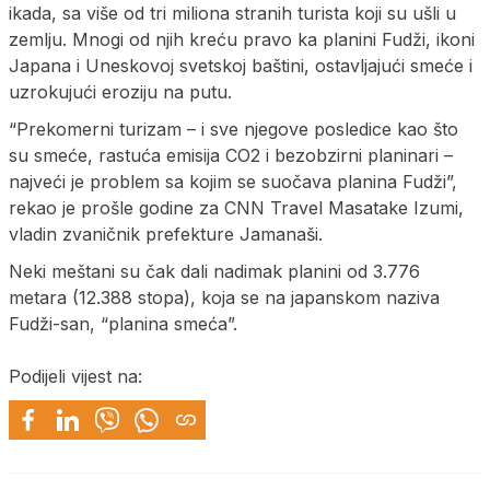
ikada, sa više od tri miliona stranih turista koji su ušli u
zemlju. Mnogi od njih kreću pravo ka planini Fudži, ikoni
Japana i Uneskovoj svetskoj baštini, ostavljajući smeće i
uzrokujući eroziju na putu.
“Prekomerni turizam – i sve njegove posledice kao što
su smeće, rastuća emisija CO2 i bezobzirni planinari –
najveći je problem sa kojim se suočava planina Fudži”,
rekao je prošle godine za CNN Travel Masatake Izumi,
vladin zvaničnik prefekture Jamanaši.
Neki meštani su čak dali nadimak planini od 3.776
metara (12.388 stopa), koja se na japanskom naziva
Fudži-san, “planina smeća”.
Podijeli vijest na: