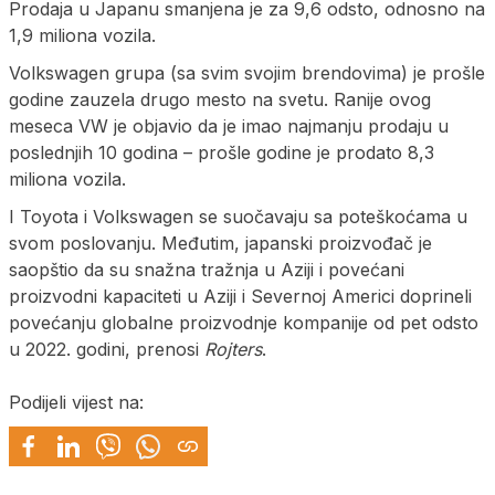
Prodaja u Japanu smanjena je za 9,6 odsto, odnosno na
1,9 miliona vozila.
Volkswagen grupa (sa svim svojim brendovima) je prošle
godine zauzela drugo mesto na svetu. Ranije ovog
meseca VW je objavio da je imao najmanju prodaju u
poslednjih 10 godina – prošle godine je prodato 8,3
miliona vozila.
I Toyota i Volkswagen se suočavaju sa poteškoćama u
svom poslovanju. Međutim, japanski proizvođač je
saopštio da su snažna tražnja u Aziji i povećani
proizvodni kapaciteti u Aziji i Severnoj Americi doprineli
povećanju globalne proizvodnje kompanije od pet odsto
u 2022. godini, prenosi
Rojters
.
Podijeli vijest na: