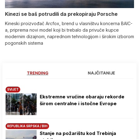
Kinezi se baš potrudili da prekopiraju Porsche
Kineski proizvođač Arcfox, brend u vlasništvu koncerna BAIC-
a, priprema novi model koji bi trebalo da privuče kupce
modernim dizajnom, naprednom tehnologijom i širokim izborom
pogonskih sistema
TRENDING
NAJČITANIJE
SVIJET
Ekstremne vrućine obaraju rekorde
širom centralne i istočne Evrope
REPUBLIKA SRPSKA / BIH
Stanje na požarištu kod Trebinja