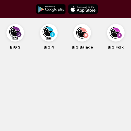
Skip
to
content
BiG 3
BiG 4
BiG Balade
BiG Folk