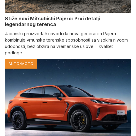
Stiže novi Mitsubishi Pajero: Prvi detalji
legendarnog terenca
Japanski proizvođač navodi da nova generacija Pajera
kombinuje vrhunske terenske sposobnosti sa visokim nivoom
udobnosti, bez obzira na vremenske uslove ili kvalitet
podloge
AUTO-MOTO