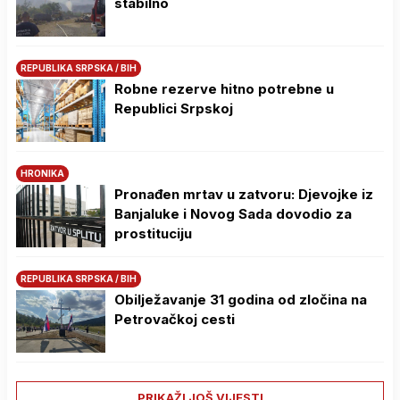
stabilno
REPUBLIKA SRPSKA / BIH
Robne rezerve hitno potrebne u
Republici Srpskoj
HRONIKA
Pronađen mrtav u zatvoru: Djevojke iz
Banjaluke i Novog Sada dovodio za
prostituciju
REPUBLIKA SRPSKA / BIH
Obilježavanje 31 godina od zločina na
Petrovačkoj cesti
PRIKAŽI JOŠ VIJESTI