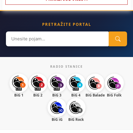
PRETRAŽITE PORTAL
Search
for:
RADIO STANICE
BiG 1
BiG 2
BiG 3
BiG 4
BiG Balade
BiG Folk
BiG iG
BiG Rock