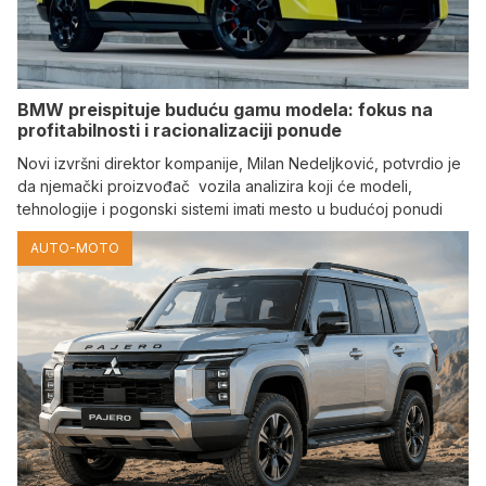
BMW preispituje buduću gamu modela: fokus na
profitabilnosti i racionalizaciji ponude
Novi izvršni direktor kompanije, Milan Nedeljković, potvrdio je
da njemački proizvođač vozila analizira koji će modeli,
tehnologije i pogonski sistemi imati mesto u budućoj ponudi
AUTO-MOTO