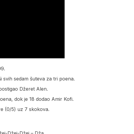
99.
i svih sedam šuteva za tri poena.
 postigao Džeret Alen.
poena, dok je 18 dodao Amir Kofi.
re (0/5) uz 7 skokova.
ej-Džej-Džej – Dža.