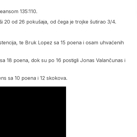
leansom 135:110.
 20 od 26 pokušaja, od čega je trojke šutirao 3/4.
sistencija, te Bruk Lopez sa 15 poena i osam uhvaćenih
 sa 18 poena, dok su po 16 postigli Jonas Valančunas i
Nens sa 10 poena i 12 skokova.