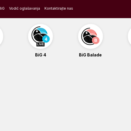
BiG
Vodič oglašavanja
Kontaktirajte nas
BiG 4
BiG Balade