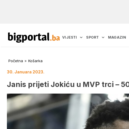
VIJESTI
SPORT
MAGAZIN
Početna
»
Košarka
30. Januara 2023.
Janis prijeti Jokiću u MVP trci – 