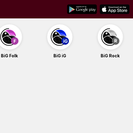
BiG Folk
BiG iG
BiG Rock