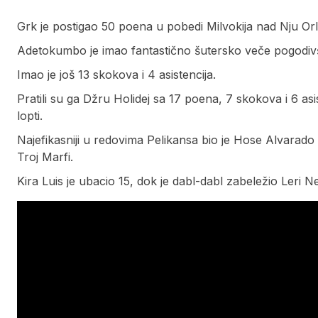
Grk je postigao 50 poena u pobedi Milvokija nad Nju Or
Adetokumbo je imao fantastično šutersko veče pogodivši
Imao je još 13 skokova i 4 asistencija.
Pratili su ga Džru Holidej sa 17 poena, 7 skokova i 6 a
lopti.
Najefikasniji u redovima Pelikansa bio je Hose Alvarado
Troj Marfi.
Kira Luis je ubacio 15, dok je dabl-dabl zabeležio Leri 