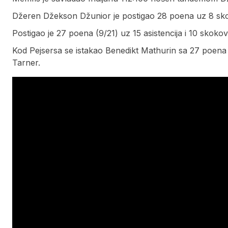
Džeren Džekson Džunior je postigao 28 poena uz 8 skok
Postigao je 27 poena (9/21) uz 15 asistencija i 10 skoko
Kod Pejsersa se istakao Benedikt Mathurin sa 27 poena 
Tarner.