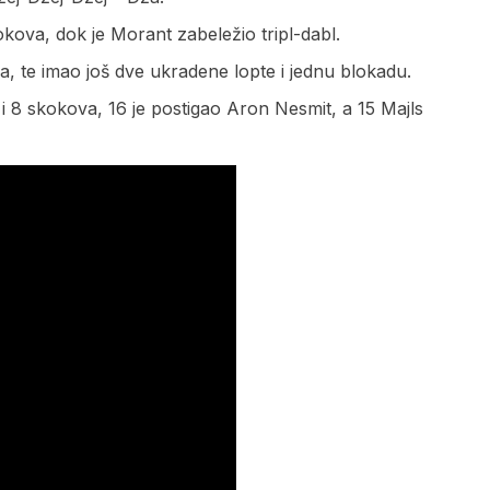
ova, dok je Morant zabeležio tripl-dabl.
va, te imao još dve ukradene lopte i jednu blokadu.
i 8 skokova, 16 je postigao Aron Nesmit, a 15 Majls