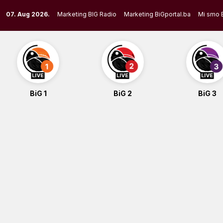
Skip
07. Aug 2026.
Marketing BIG Radio
Marketing BiGportal.ba
Mi smo 
to
content
BiG 1
BiG 2
BiG 3