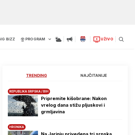
BIG BIZZ
PROGRAM
UŽIVO
TRENDING
NAJČITANIJE
REPUBLIKA SRPSKA / BIH
Pripremite kišobrane: Nakon
vrelog dana stižu pljuskovi i
grmljavina
HRONIKA
Na Јarinju privedena tri srpska