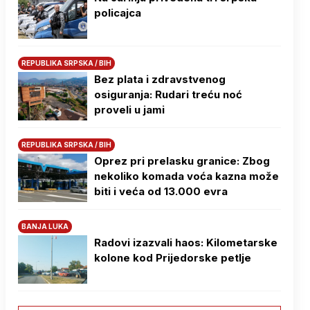
policajca
REPUBLIKA SRPSKA / BIH
Bez plata i zdravstvenog
osiguranja: Rudari treću noć
proveli u jami
REPUBLIKA SRPSKA / BIH
Oprez pri prelasku granice: Zbog
nekoliko komada voća kazna može
biti i veća od 13.000 evra
BANJA LUKA
Radovi izazvali haos: Kilometarske
kolone kod Prijedorske petlje