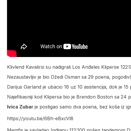
Klivlend Kavalirsi su nadigrali Los Anđeles Kliperse 122:
Nezaustavljiv je bio Džedi Osman sa 29 poena, pogodivš
Darijus Garland je ubacio 16 uz 10 asistencija, dok je 15
Najefikasniji kod Klipersa bio je Brendon Boston sa 24 
Ivica Zubar
je postigao samo dva poena, bez koša iz ig
https://youtu.be/6Bh-eBxcVl8
Memfis je savladao Indijanu 112:100 nošen tandemom Dž