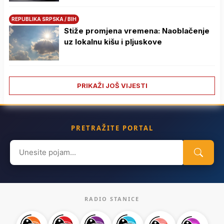
REPUBLIKA SRPSKA / BIH
Stiže promjena vremena: Naoblačenje
uz lokalnu kišu i pljuskove
PRIKAŽI JOŠ VIJESTI
PRETRAŽITE PORTAL
Search
for:
RADIO STANICE