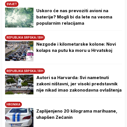
SVIJET
Uskoro će nas prevoziti avioni na
baterije? Mogli bi da lete na veoma
popularnim relacijama
REPUBLIKA SRPSKA / BIH
Nezgode i kilometarske kolone: Novi
kolaps na putu ka moru u Hrvatskoj
REPUBLIKA SRPSKA / BIH
Autori sa Harvarda: Svi nametnuti
zakoni ništavni, jer visoki predstavnik
nije nikad imao zakonodavna ovlaštenja
HRONIKA
Zaplijenjeno 20 kilograma marihuane,
uhapšen Zećanin