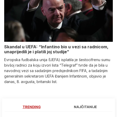
Skandal u UEFA: “Infantino bio u vezi sa radnicom,
unaprijedili je i platili joj studije”
Evropska fudbalska unija (UEFA) isplatila je šestocifrenu sumu
bivšoj radnici za koju izvori lista “Telegraf” tvrde da je bila u
navodnoj vezi sa sadašnjim predsjednikom FIFA, a tadašnjim
generalnim sekretarom UEFA Đanijem Infantinom, objavio je
danas, 8. avgusta, britanski list.
TRENDING
NAJČITANIJE