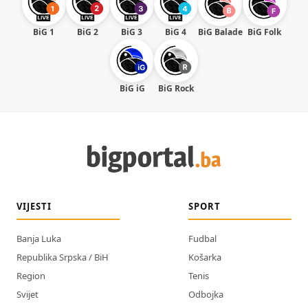
BiG 1
BiG 2
BiG 3
BiG 4
BiG Balade
BiG Folk
BiG iG
BiG Rock
VIJESTI
SPORT
Banja Luka
Fudbal
Republika Srpska / BiH
Košarka
Region
Tenis
Svijet
Odbojka