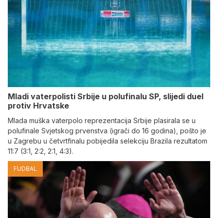
Mladi vaterpolisti Srbije u polufinalu SP, slijedi duel
protiv Hrvatske
Mlada muška vaterpolo reprezentacija Srbije plasirala se u
polufinale Svjetskog prvenstva (igrači do 16 godina), pošto je
u Zagrebu u četvrtfinalu pobijedila selekciju Brazila rezultatom
11:7 (3:1, 2:2, 2:1, 4:3).
FUDBAL