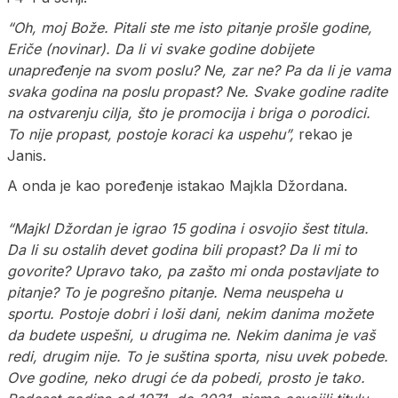
“Oh, moj Bože. Pitali ste me isto pitanje prošle godine,
Eriče (novinar). Da li vi svake godine dobijete
unapređenje na svom poslu? Ne, zar ne? Pa da li je vama
svaka godina na poslu propast? Ne. Svake godine radite
na ostvarenju cilja, što je promocija i briga o porodici.
To nije propast, postoje koraci ka uspehu”,
rekao je
Janis.
A onda je kao poređenje istakao Majkla Džordana.
“Majkl Džordan je igrao 15 godina i osvojio šest titula.
Da li su ostalih devet godina bili propast? Da li mi to
govorite? Upravo tako, pa zašto mi onda postavljate to
pitanje? To je pogrešno pitanje. Nema neuspeha u
sportu. Postoje dobri i loši dani, nekim danima možete
da budete uspešni, u drugima ne. Nekim danima je vaš
redi, drugim nije. To je suština sporta, nisu uvek pobede.
Ove godine, neko drugi će da pobedi, prosto je tako.