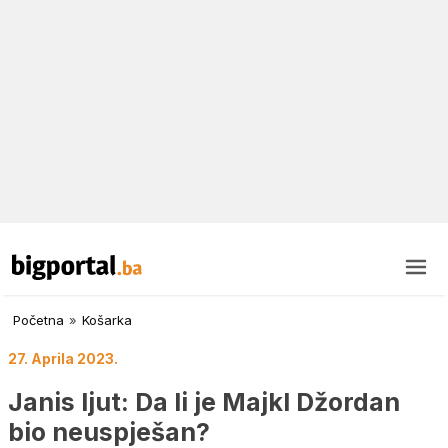
Početna
»
Košarka
27. Aprila 2023.
Janis ljut: Da li je Majkl Džordan
bio neuspješan?