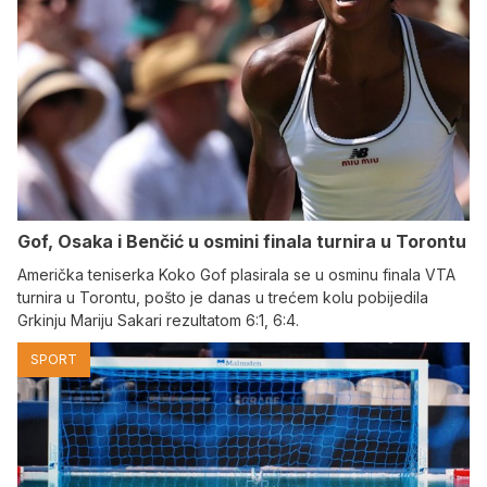
Gof, Osaka i Benčić u osmini finala turnira u Torontu
Američka teniserka Koko Gof plasirala se u osminu finala VTA
turnira u Torontu, pošto je danas u trećem kolu pobijedila
Grkinju Mariju Sakari rezultatom 6:1, 6:4.
SPORT