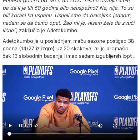
Pedeset godina od 1971. do 2021. nismo osvojili titulu,
pa da li je tih 50 godina bilo neuspešno? Ne, nije. To su
bili koraci ka uspehu. Uspeli smo da osvojimo jednom,
nadam se da ćemo opet. Žao mi je, nisam žele da zvuči
lično”
, zaključio je Adetokumbo.
Adetokumbo je u poslednjem meču sezone postigao 38
poena (14/27 iz izgre) uz 20 skokova, ali je promašio
čak 13 slobodnih bacanja i imao sedam izgubljenih lopti.