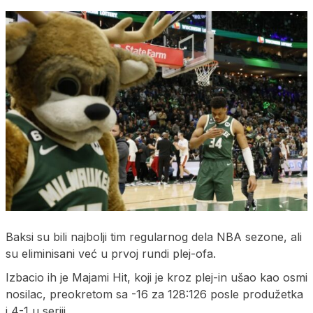
Baksi su bili najbolji tim regularnog dela NBA sezone, ali
su eliminisani već u prvoj rundi plej-ofa.
Izbacio ih je Majami Hit, koji je kroz plej-in ušao kao osmi
nosilac, preokretom sa -16 za 128:126 posle produžetka
i 4-1 u seriji.