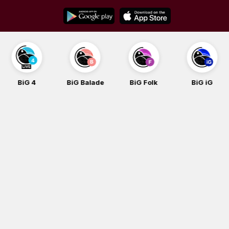
Skip
to
content
BiG Balade
BiG Folk
BiG iG
BiG Rock