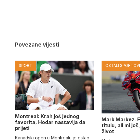
Povezane vijesti
SPORT
OSTALI SPORTOV
Montreal: Krah još jednog
Mark Markez: F
favorita, Hodar nastavlja da
titulu, ali mi jo
prijeti
život
Kanadski open u Montrealu je ostao