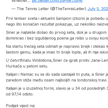
Whether…
pic.twitter.com/zdHlw1Jph6
— The Tennis Letter (@TheTennisLetter)
July 5, 20
Prvi teniser sveta i aktuelni šampion izborio je pobedu u 
nego što konačan rezultat pokazuje, uz nekoliko neizves
Siner je najlakše došao do prvog seta, dok je u drugom pr
dominirao i bez izgubljenog poena ga rešio u svoju koris
Na startu trećeg seta odmah je napravio brejk i stekao
šestom gemu, kada je imao tri brejk lopte, ali ih nije iskor
U četvrtfinalu Vimbldona,Siner će igrati protiv Jana-Le
Hurkača u petom setu.
Italijan i Nemac su se do sada sastajali tri puta, a Siner
zaredom stiže među osam najboljih na londonskoj travi.
Italijan je u izuzetnoj formi, slavio je u 34 od posledn
od 97,14 odsto.
Podijeli vijest na: