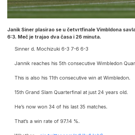
Janik Siner plasirao se u četvrtfinale Vimbldona savla
6:3. Meč je trajao dva časa i 26 minuta.
Sinner d. Mochizuki 6-3 7-6 6-3
Jannik reaches his 5th consecutive Wimbledon Quart
This is also his 11th consecutive win at Wimbledon.
15th Grand Slam Quarterfinal at just 24 years old.
He’s now won 34 of his last 35 matches.
That’s a win rate of 97.14 %.