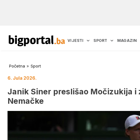
VIJESTI
SPORT
MAGAZIN
Početna
»
Sport
6. Jula 2026.
Janik Siner preslišao Močizukija i
Nemačke