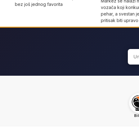
Markez se nalazi
bez još jednog favorita
vozača koji konku
pehar, a svestan j
pritisak biti uprav
Sear
for:
Bi