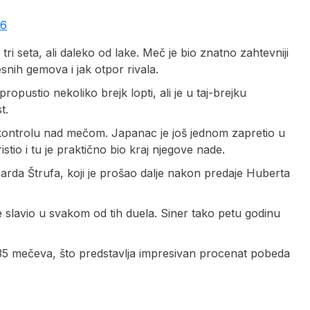
26
tri seta, ali daleko od lake. Meč je bio znatno zahtevniji
nih gemova i jak otpor rivala.
opustio nekoliko brejk lopti, ali je u taj-brejku
t.
 kontrolu nad mečom. Japanac je još jednom zapretio u
istio i tu je praktično bio kraj njegove nade.
narda Štrufa, koji je prošao dalje nakon predaje Huberta
 je slavio u svakom od tih duela. Siner tako petu godinu
jih 35 mečeva, što predstavlja impresivan procenat pobeda