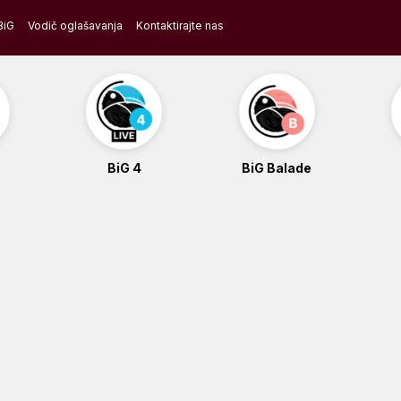
BiG
Vodič oglašavanja
Kontaktirajte nas
BiG 4
BiG Balade