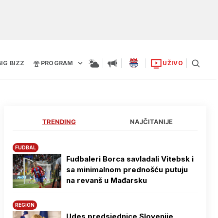
BIG BIZZ
PROGRAM
UŽIVO
TRENDING
NAJČITANIJE
FUDBAL
Fudbaleri Borca savladali Vitebsk i
sa minimalnom prednošću putuju
na revanš u Mađarsku
REGION
Udes predsjednice Slovenije