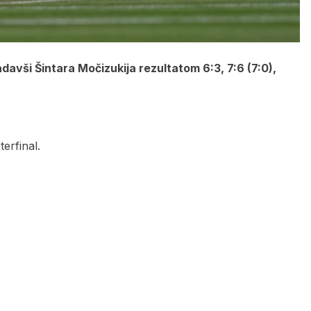
davši Šintara Močizukija rezultatom 6:3, 7:6 (7:0),
erfinal.