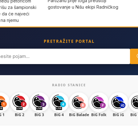
Partizanu prije toga predstoji
 među petoricom
gostovanje u Nišu ekipi Radničkog
rišu za šampionski
e da će najveći
o na njemu
PRETRAŽITE PORTAL
ch
RADIO STANICE
G 1
BiG 2
BiG 3
BiG 4
BiG Balade
BiG Folk
BiG iG
BiG