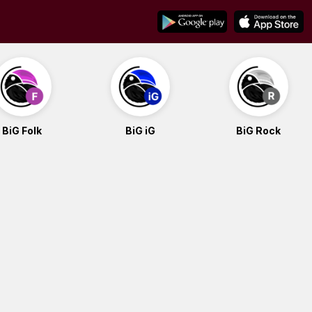
BiG Folk
BiG iG
BiG Rock