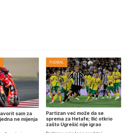
I
FUDBAL
Partizan već može da se
avorit sam za
sprema za Hetafe; Ilić otkrio
š jedna ne mijenja
zašto Ugrešić nije igrao