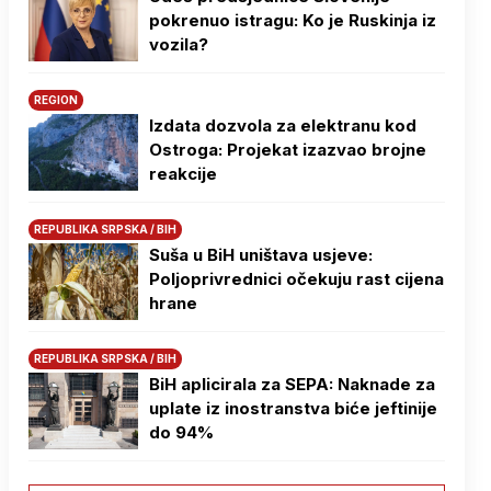
pokrenuo istragu: Ko je Ruskinja iz
vozila?
REGION
Izdata dozvola za elektranu kod
Ostroga: Projekat izazvao brojne
reakcije
REPUBLIKA SRPSKA / BIH
Suša u BiH uništava usjeve:
Poljoprivrednici očekuju rast cijena
hrane
REPUBLIKA SRPSKA / BIH
BiH aplicirala za SEPA: Naknade za
uplate iz inostranstva biće jeftinije
do 94%