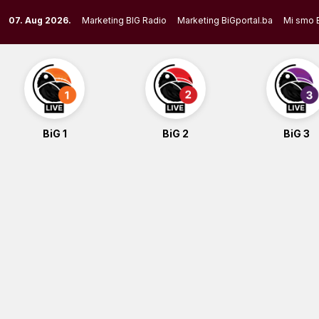
Skip
07. Aug 2026.
Marketing BIG Radio
Marketing BiGportal.ba
Mi smo 
to
content
BiG 1
BiG 2
BiG 3