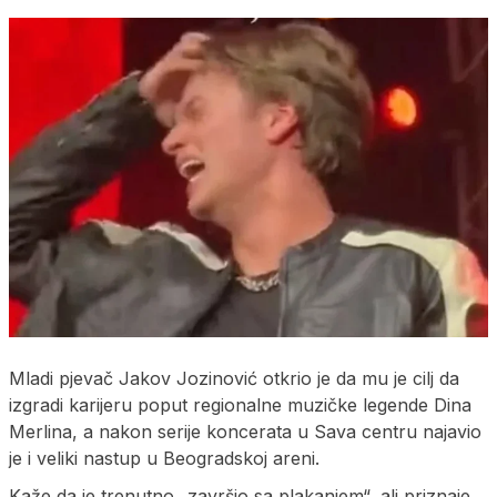
Mladi pjevač Jakov Jozinović otkrio je da mu je cilj da
izgradi karijeru poput regionalne muzičke legende Dina
Merlina, a nakon serije koncerata u Sava centru najavio
je i veliki nastup u Beogradskoj areni.
Kaže da je trenutno „završio sa plakanjem“, ali priznaje