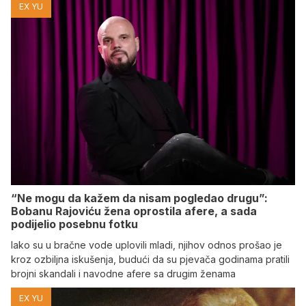
EX YU
“Ne mogu da kažem da nisam pogledao drugu”:
Bobanu Rajoviću žena oprostila afere, a sada
podijelio posebnu fotku
Iako su u bračne vode uplovili mladi, njihov odnos prošao je
kroz ozbiljna iskušenja, budući da su pjevača godinama pratili
brojni skandali i navodne afere sa drugim ženama
EX YU