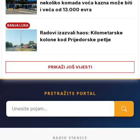
nekoliko komada voća kazna može biti
i veća od 13.000 evra
BANJA LUKA
Radovi izazvali haos: Kilometarske
kolone kod Prijedorske petlje
PRIKAŽI JOŠ VIJESTI
PRETRAŽITE PORTAL
Search
for:
RADIO STANICE