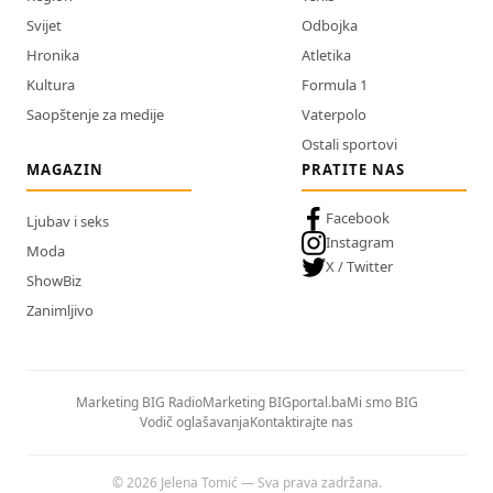
Svijet
Odbojka
Hronika
Atletika
Kultura
Formula 1
Saopštenje za medije
Vaterpolo
Ostali sportovi
MAGAZIN
PRATITE NAS
Facebook
Ljubav i seks
Instagram
Moda
X / Twitter
ShowBiz
Zanimljivo
Marketing BIG Radio
Marketing BIGportal.ba
Mi smo BIG
Vodič oglašavanja
Kontaktirajte nas
© 2026 Jelena Tomić — Sva prava zadržana.