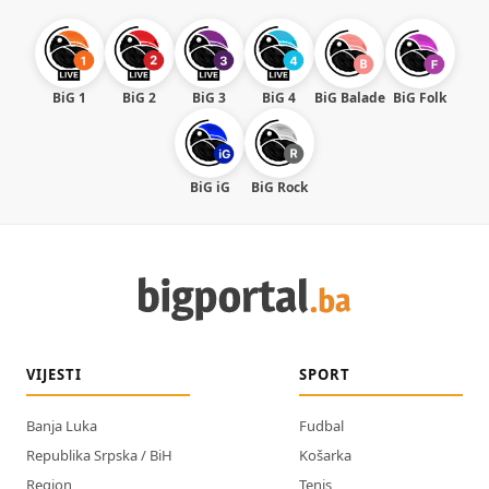
BiG 1
BiG 2
BiG 3
BiG 4
BiG Balade
BiG Folk
BiG iG
BiG Rock
VIJESTI
SPORT
Banja Luka
Fudbal
Republika Srpska / BiH
Košarka
Region
Tenis