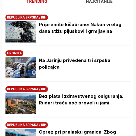
TRENDING
NAJČITANIJE
REPUBLIKA SRPSKA / BIH
Pripremite kišobrane: Nakon vrelog
dana stižu pljuskovi i grmljavina
HRONIKA
Na Јarinju privedena tri srpska
policajca
REPUBLIKA SRPSKA / BIH
Bez plata i zdravstvenog osiguranja:
Rudari treću noć proveli u jami
REPUBLIKA SRPSKA / BIH
Oprez pri prelasku granice: Zbog