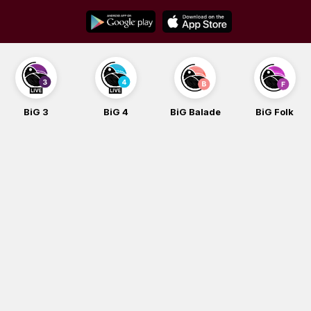
Skip
to
content
BiG 3
BiG 4
BiG Balade
BiG Folk