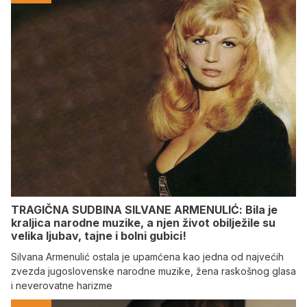
TRAGIČNA SUDBINA SILVANE ARMENULIĆ: Bila je
kraljica narodne muzike, a njen život obilježile su
velika ljubav, tajne i bolni gubici!
Silvana Armenulić ostala je upamćena kao jedna od najvećih
zvezda jugoslovenske narodne muzike, žena raskošnog glasa
i neverovatne harizme