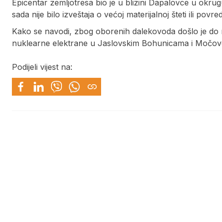
Epicentar zemljotresa bio je u blizini Dapalovce u okru
sada nije bilo izveštaja o većoj materijalnoj šteti ili pov
Kako se navodi, zbog oborenih dalekovoda došlo je do n
nuklearne elektrane u Jaslovskim Bohunicama i Močo
Podijeli vijest na: