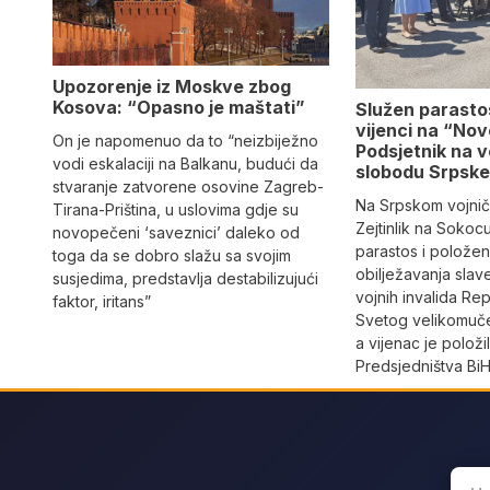
Upozorenje iz Moskve zbog
Kosova: “Opasno je maštati”
Služen parastos
vijenci na “Nov
On je napomenuo da to “neizbiježno
Podsjetnik na v
vodi eskalaciji na Balkanu, budući da
slobodu Srpsk
stvaranje zatvorene osovine Zagreb-
Na Srpskom vojnič
Tirana-Priština, u uslovima gdje su
Zejtinlik na Sokoc
novopečeni ‘saveznici’ daleko od
parastos i položeni
toga da se dobro slažu sa svojim
obilježavanja slav
susjedima, predstavlja destabilizujući
vojnih invalida Re
faktor, iritans”
Svetog velikomuče
a vijenac je položil
Predsjedništva BiH
Sear