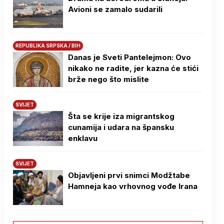
Avioni se zamalo sudarili
REPUBLIKA SRPSKA / BIH
Danas je Sveti Pantelejmon: Ovo
nikako ne radite, jer kazna će stići
brže nego što mislite
SVIJET
Šta se krije iza migrantskog
cunamija i udara na špansku
enklavu
SVIJET
Objavljeni prvi snimci Modžtabe
Hamneja kao vrhovnog vođe Irana