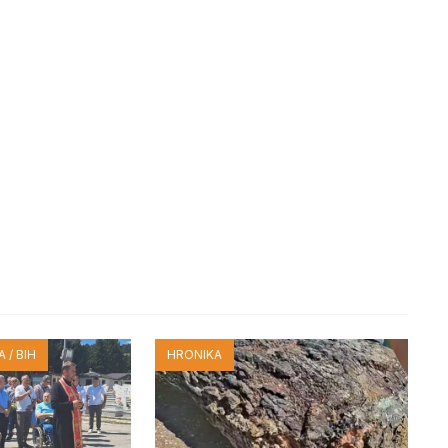
 / BIH
HRONIKA