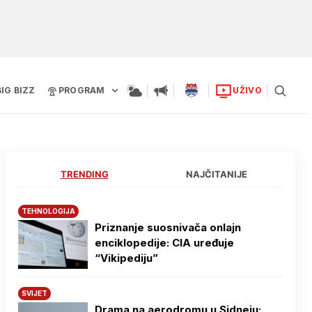
BIG BIZZ
PROGRAM
UŽIVO
TRENDING
NAJČITANIJE
TEHNOLOGIJA
Priznanje suosnivača onlajn
enciklopedije: CIA uređuje
“Vikipediju”
SVIJET
Drama na aerodromu u Sidneju: