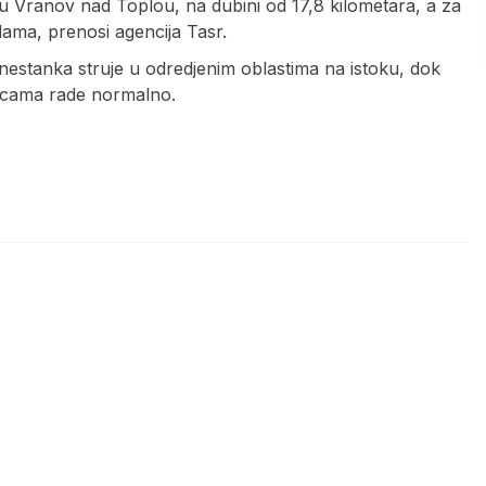
gu Vranov nad Toplou, na dubini od 17,8 kilometara, a za
redama, prenosi agencija Tasr.
estanka struje u odredjenim oblastima na istoku, dok
vcama rade normalno.