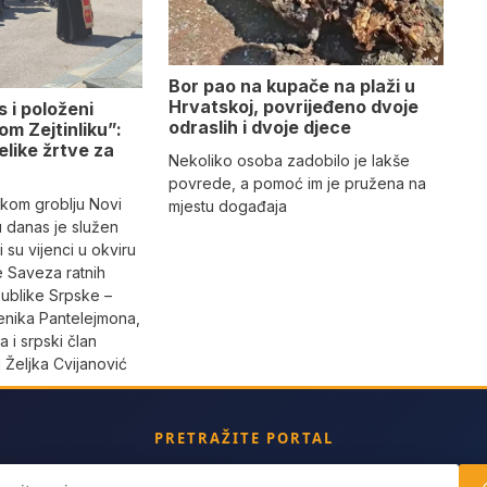
Bor pao na kupače na plaži u
Hrvatskoj, povrijeđeno dvoje
 i položeni
odraslih i dvoje djece
om Zejtinliku”:
elike žrtve za
Nekoliko osoba zadobilo je lakše
e
povrede, a pomoć im je pružena na
kom groblju Novi
mjestu događaja
u danas je služen
 su vijenci u okviru
e Saveza ratnih
publike Srpske –
nika Pantelejmona,
a i srpski član
 Željka Cvijanović
PRETRAŽITE PORTAL
ch