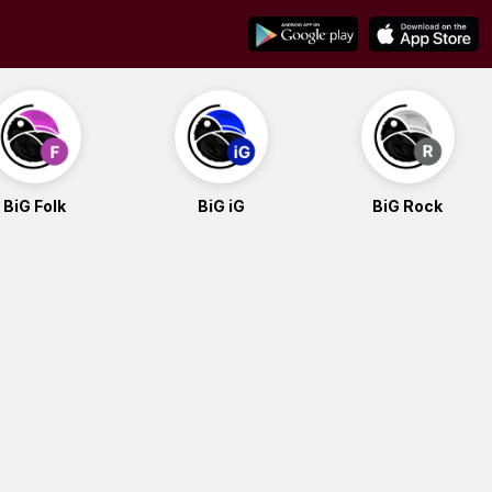
BiG Folk
BiG iG
BiG Rock