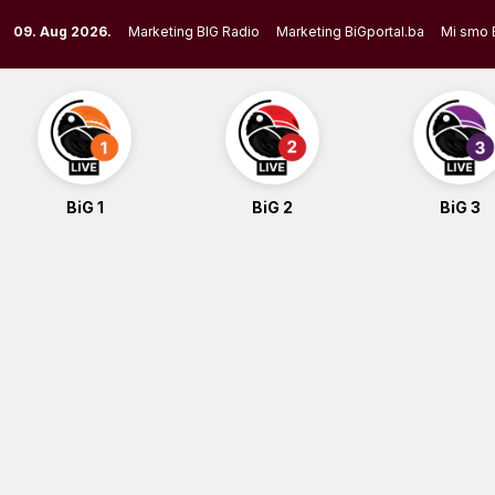
Skip
09. Aug 2026.
Marketing BIG Radio
Marketing BiGportal.ba
Mi smo 
to
content
BiG 1
BiG 2
BiG 3