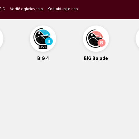
BiG
Vodič oglašavanja
Kontaktirajte nas
BiG 4
BiG Balade