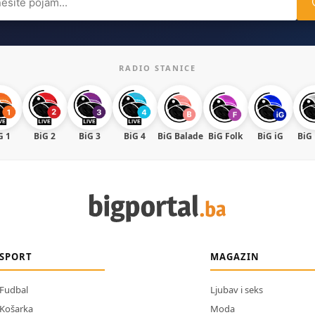
RADIO STANICE
G 1
BiG 2
BiG 3
BiG 4
BiG Balade
BiG Folk
BiG iG
BiG
SPORT
MAGAZIN
Fudbal
Ljubav i seks
Košarka
Moda