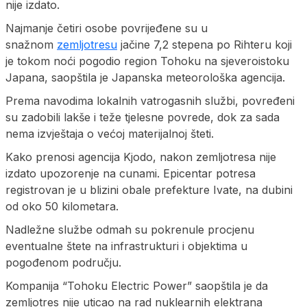
nije izdato.
Najmanje četiri osobe povrijeđene su u
snažnom
zemljotresu
jačine 7,2 stepena po Rihteru koji
je tokom noći pogodio region Tohoku na sjeveroistoku
Japana, saopštila je Japanska meteorološka agencija.
Prema navodima lokalnih vatrogasnih službi, povređeni
su zadobili lakše i teže tjelesne povrede, dok za sada
nema izvještaja o većoj materijalnoj šteti.
Kako prenosi agencija Kjodo, nakon zemljotresa nije
izdato upozorenje na cunami. Epicentar potresa
registrovan je u blizini obale prefekture Ivate, na dubini
od oko 50 kilometara.
Nadležne službe odmah su pokrenule procjenu
eventualne štete na infrastrukturi i objektima u
pogođenom području.
Kompanija “Tohoku Electric Power” saopštila je da
zemljotres nije uticao na rad nuklearnih elektrana