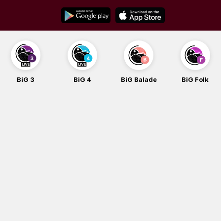
Skip
to
content
BiG 3
BiG 4
BiG Balade
BiG Folk