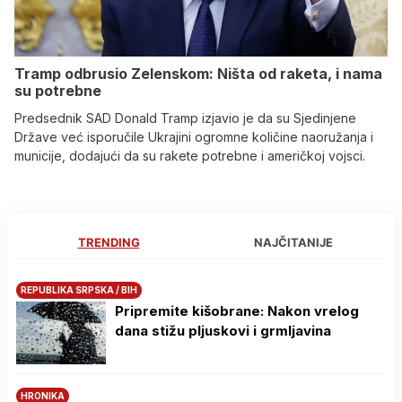
Tramp odbrusio Zelenskom: Ništa od raketa, i nama
su potrebne
Predsednik SAD Donald Tramp izjavio je da su Sjedinjene
Države već isporučile Ukrajini ogromne količine naoružanja i
municije, dodajući da su rakete potrebne i američkoj vojsci.
TRENDING
NAJČITANIJE
REPUBLIKA SRPSKA / BIH
Pripremite kišobrane: Nakon vrelog
dana stižu pljuskovi i grmljavina
HRONIKA