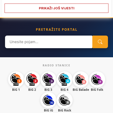
PRIKAŽI JOŠ VIJESTI
PRETRAŽITE PORTAL
Search
for:
RADIO STANICE
BiG 1
BiG 2
BiG 3
BiG 4
BiG Balade
BiG Folk
BiG iG
BiG Rock