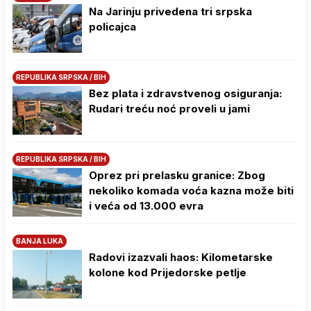
Na Јarinju privedena tri srpska
policajca
REPUBLIKA SRPSKA / BIH
Bez plata i zdravstvenog osiguranja:
Rudari treću noć proveli u jami
REPUBLIKA SRPSKA / BIH
Oprez pri prelasku granice: Zbog
nekoliko komada voća kazna može biti
i veća od 13.000 evra
BANJA LUKA
Radovi izazvali haos: Kilometarske
kolone kod Prijedorske petlje