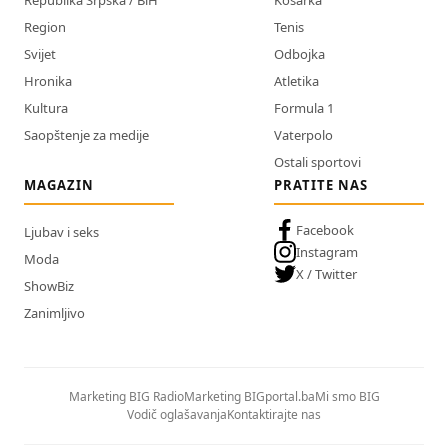
Republika Srpska / BiH
Košarka
Region
Tenis
Svijet
Odbojka
Hronika
Atletika
Kultura
Formula 1
Saopštenje za medije
Vaterpolo
Ostali sportovi
MAGAZIN
PRATITE NAS
Facebook
Ljubav i seks
Instagram
Moda
X / Twitter
ShowBiz
Zanimljivo
Marketing BIG Radio
Marketing BIGportal.ba
Mi smo BIG
Vodič oglašavanja
Kontaktirajte nas