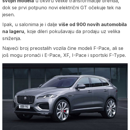
svojih modela
u okviru velike transformacije brenda,
dok se prvi potpuno novi električni GT očekuje tek na
jesen.
Ipak, u salonima je i dalje
više od 900 novih automobila
na lageru
, koje dileri pokušavaju da prodaju uz velika
sniženja.
Najveći broj preostalih vozila čine modeli F-Pace, ali se
još mogu pronaći i E-Pace, XF, I-Pace i sportski F-Type.