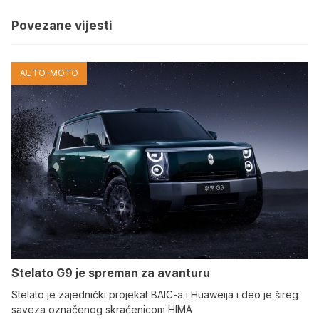
Povezane vijesti
AUTO-MOTO
Stelato G9 je spreman za avanturu
Stelato je zajednički projekat BAIC-a i Huaweija i deo je šireg
saveza označenog skraćenicom HIMA