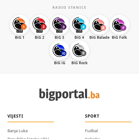
RADIO STANICE
BiG 1
BiG 2
BiG 3
BiG 4
BiG Balade
BiG Folk
BiG iG
BiG Rock
VIJESTI
SPORT
Banja Luka
Fudbal