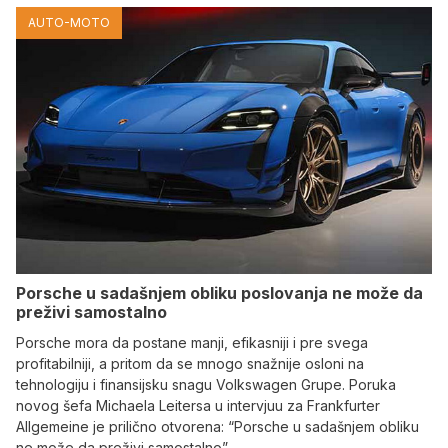
AUTO-MOTO
Porsche u sadašnjem obliku poslovanja ne može da
preživi samostalno
Porsche mora da postane manji, efikasniji i pre svega
profitabilniji, a pritom da se mnogo snažnije osloni na
tehnologiju i finansijsku snagu Volkswagen Grupe. Poruka
novog šefa Michaela Leitersa u intervjuu za Frankfurter
Allgemeine je prilično otvorena: “Porsche u sadašnjem obliku
ne može da preživi samostalno”.