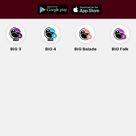
Skip
to
content
BiG 3
BiG 4
BiG Balade
BiG Folk