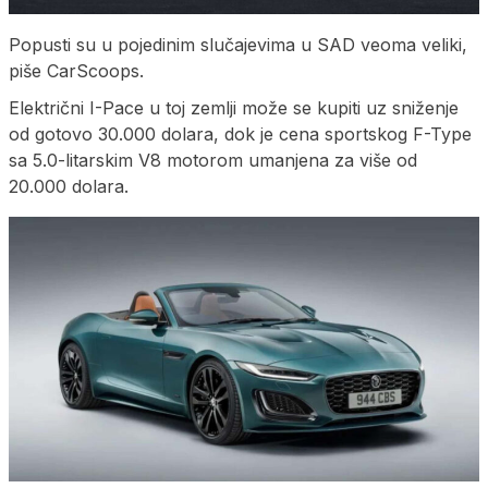
Popusti su u pojedinim slučajevima u SAD veoma veliki,
piše CarScoops.
Električni I-Pace u toj zemlji može se kupiti uz sniženje
od gotovo 30.000 dolara, dok je cena sportskog F-Type
sa 5.0-litarskim V8 motorom umanjena za više od
20.000 dolara.