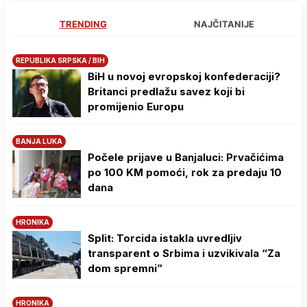
TRENDING
NAJČITANIJE
REPUBLIKA SRPSKA / BIH
BiH u novoj evropskoj konfederaciji?
Britanci predlažu savez koji bi
promijenio Europu
BANJA LUKA
Počele prijave u Banjaluci: Prvačićima
po 100 KM pomoći, rok za predaju 10
dana
HRONIKA
Split: Torcida istakla uvredljiv
transparent o Srbima i uzvikivala “Za
dom spremni”
HRONIKA