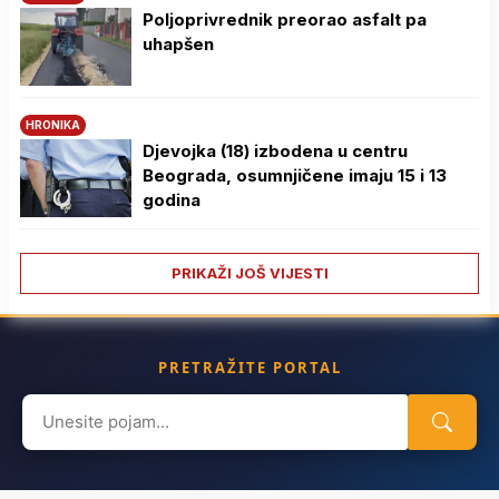
Poljoprivrednik preorao asfalt pa
uhapšen
HRONIKA
Djevojka (18) izbodena u centru
Beograda, osumnjičene imaju 15 i 13
godina
PRIKAŽI JOŠ VIJESTI
PRETRAŽITE PORTAL
Search
for: