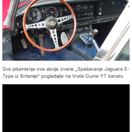
Sve pikanterije ove akcije zvane „Spašavanje Jaguare E-
Type iz Britanije“ pogledajte na Vrele Gume YT kanalu