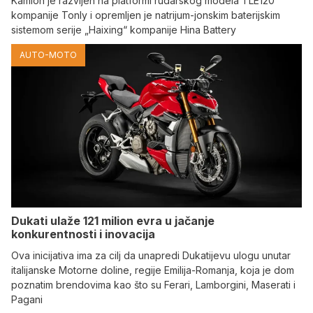
Kamion je razvijen na platformi rudarskog modela TLE120
kompanije Tonly i opremljen je natrijum-jonskim baterijskim
sistemom serije „Haixing“ kompanije Hina Battery
AUTO-MOTO
Dukati ulaže 121 milion evra u jačanje
konkurentnosti i inovacija
Ova inicijativa ima za cilj da unapredi Dukatijevu ulogu unutar
italijanske Motorne doline, regije Emilija-Romanja, koja je dom
poznatim brendovima kao što su Ferari, Lamborgini, Maserati i
Pagani