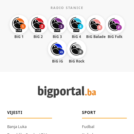
RADIO STANICE
BiG 1
BiG 2
BiG 3
BiG 4
BiG Balade
BiG Folk
BiG iG
BiG Rock
VIJESTI
SPORT
Banja Luka
Fudbal