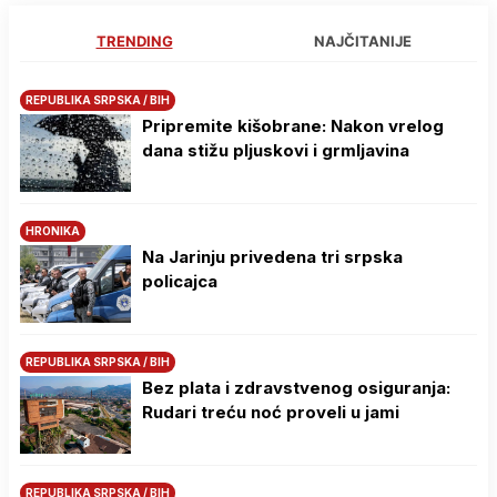
TRENDING
NAJČITANIJE
REPUBLIKA SRPSKA / BIH
Pripremite kišobrane: Nakon vrelog
dana stižu pljuskovi i grmljavina
HRONIKA
Na Јarinju privedena tri srpska
policajca
REPUBLIKA SRPSKA / BIH
Bez plata i zdravstvenog osiguranja:
Rudari treću noć proveli u jami
REPUBLIKA SRPSKA / BIH