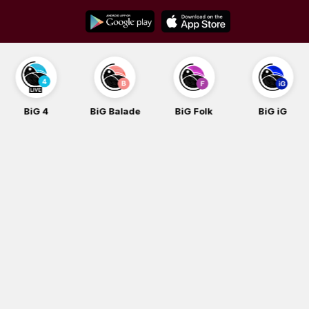
Skip
to
content
BiG 4
BiG Balade
BiG Folk
BiG iG