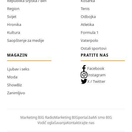
Republika Srpska / BiH
Košarka
Region
Tenis
Svijet
Odbojka
Hronika
Atletika
Kultura
Formula 1
Saopštenje za medije
Vaterpolo
Ostali sportovi
MAGAZIN
PRATITE NAS
Facebook
Ljubav i seks
Instagram
Moda
X / Twitter
ShowBiz
Zanimljivo
Marketing BIG Radio
Marketing BIGportal.ba
Mi smo BIG
Vodič oglašavanja
Kontaktirajte nas