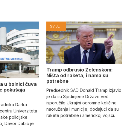
SVIJET
Tramp odbrusio Zelenskom:
Ništa od raketa, i nama su
potrebne
a u bolnici čuva
se pokušaja
Predsednik SAD Donald Tramp izjavio
je da su Sjedinjene Države već
isporučile Ukrajini ogromne količine
radnika Darka
naoružanja i municije, dodajući da su
 centru Univerziteta
rakete potrebne i američkoj vojsci.
jake policijske
, Davor Dabić je