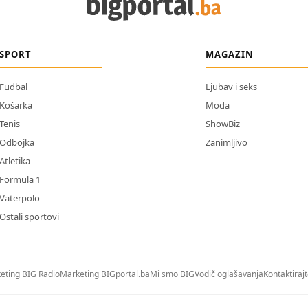
SPORT
MAGAZIN
Fudbal
Ljubav i seks
Košarka
Moda
Tenis
ShowBiz
Odbojka
Zanimljivo
Atletika
Formula 1
Vaterpolo
Ostali sportovi
eting BIG Radio
Marketing BIGportal.ba
Mi smo BIG
Vodič oglašavanja
Kontaktiraj