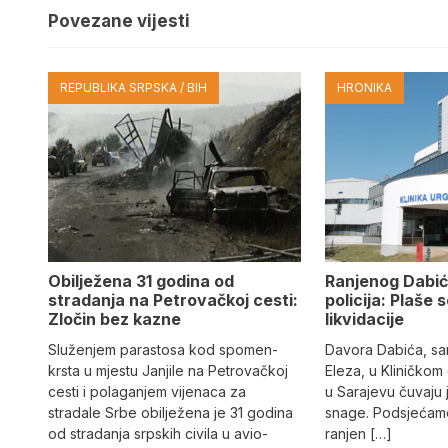
Povezane vijesti
REPUBLIKA SRPSKA / BIH
HRONIKA
Obilježena 31 godina od
Ranjenog Dabić
stradanja na Petrovačkoj cesti:
policija: Plaše 
Zločin bez kazne
likvidacije
Služenjem parastosa kod spomen-
Davora Dabića, sa
krsta u mjestu Janjile na Petrovačkoj
Eleza, u Kliničkom
cesti i polaganjem vijenaca za
u Sarajevu čuvaju 
stradale Srbe obilježena je 31 godina
snage. Podsjećamo
od stradanja srpskih civila u avio-
ranjen […]