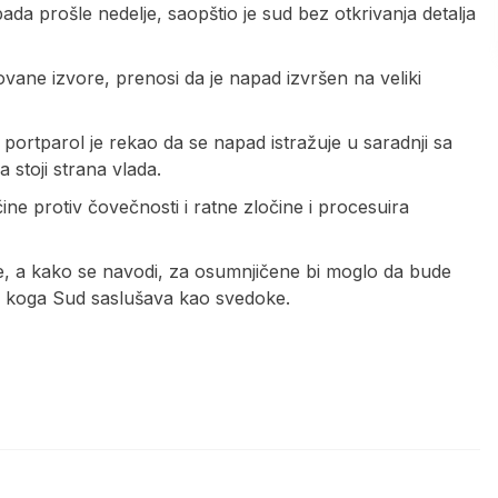
da prošle nedelje, saopštio je sud bez otkrivanja detalja
vane izvore, prenosi da je napad izvršen na veliki
 portparol je rekao da se napad istražuje u saradnji sa
a stoji strana vlada.
ne protiv čovečnosti i ratne zločine i procesuira
e, a kako se navodi, za osumnjičene bi moglo da bude
ga i koga Sud saslušava kao svedoke.