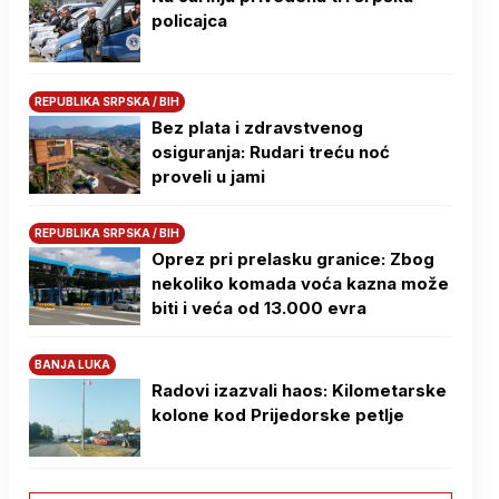
policajca
REPUBLIKA SRPSKA / BIH
Bez plata i zdravstvenog
osiguranja: Rudari treću noć
proveli u jami
REPUBLIKA SRPSKA / BIH
Oprez pri prelasku granice: Zbog
nekoliko komada voća kazna može
biti i veća od 13.000 evra
BANJA LUKA
Radovi izazvali haos: Kilometarske
kolone kod Prijedorske petlje