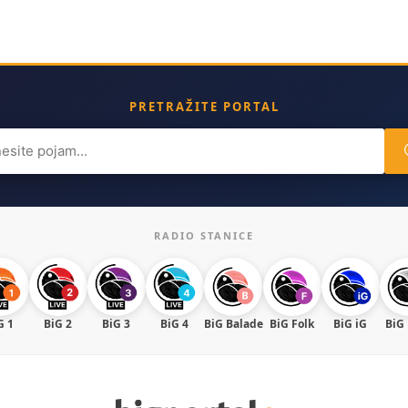
PRETRAŽITE PORTAL
ch
RADIO STANICE
G 1
BiG 2
BiG 3
BiG 4
BiG Balade
BiG Folk
BiG iG
BiG