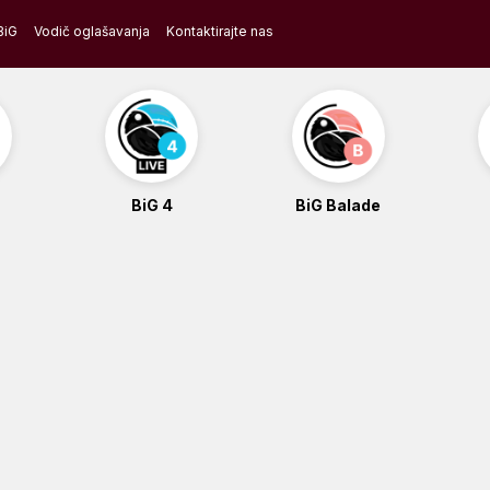
BiG
Vodič oglašavanja
Kontaktirajte nas
BiG 4
BiG Balade