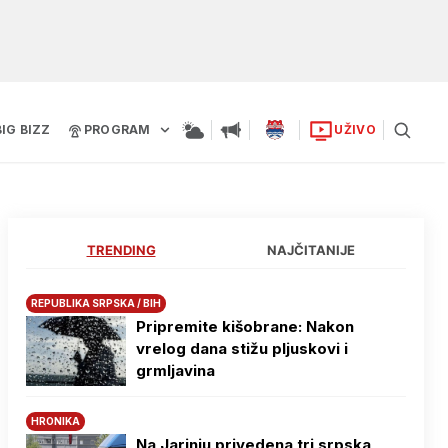
BIG BIZZ
PROGRAM
UŽIVO
TRENDING
NAJČITANIJE
REPUBLIKA SRPSKA / BIH
Pripremite kišobrane: Nakon
vrelog dana stižu pljuskovi i
grmljavina
HRONIKA
Na Јarinju privedena tri srpska