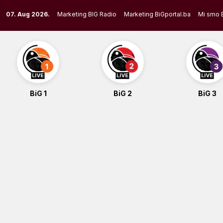
Skip
07. Aug 2026.
Marketing BIG Radio
Marketing BiGportal.ba
Mi smo 
to
content
BiG 1
BiG 2
BiG 3