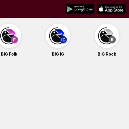
BiG Folk
BiG iG
BiG Rock