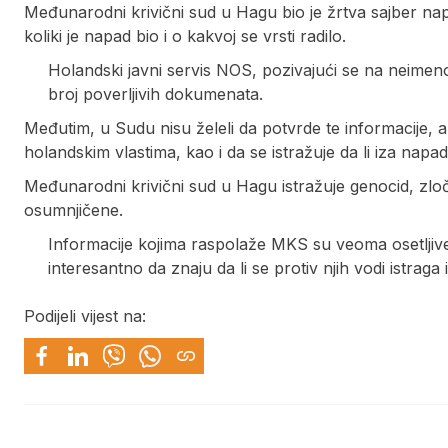
Međunarodni krivični sud u Hagu bio je žrtva sajber napa
koliki je napad bio i o kakvoj se vrsti radilo.
Holandski javni servis NOS, pozivajući se na neimeno
broj poverljivih dokumenata.
Međutim, u Sudu nisu želeli da potvrde te informacije, a
holandskim vlastima, kao i da se istražuje da li iza napad
Međunarodni krivični sud u Hagu istražuje genocid, zloči
osumnjičene.
Informacije kojima raspolaže MKS su veoma osetljiv
interesantno da znaju da li se protiv njih vodi istra
Podijeli vijest na: