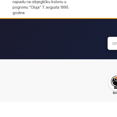
napadu na izbjegličku kolonu u
pogromu “Oluja” 7. avgusta 1995.
godine
Sear
for:
Bi