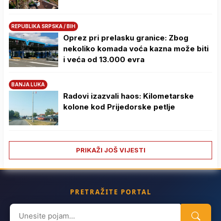
REPUBLIKA SRPSKA / BIH
Oprez pri prelasku granice: Zbog
nekoliko komada voća kazna može biti
i veća od 13.000 evra
BANJA LUKA
Radovi izazvali haos: Kilometarske
kolone kod Prijedorske petlje
PRIKAŽI JOŠ VIJESTI
PRETRAŽITE PORTAL
Search
for: