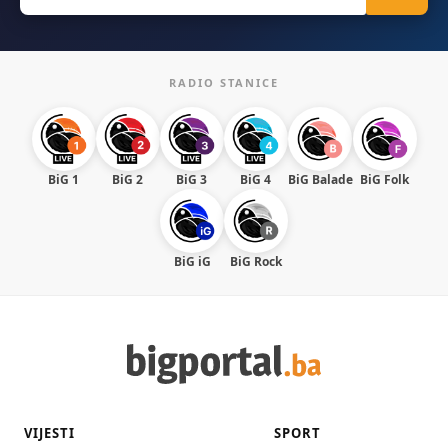
RADIO STANICE
BiG 1
BiG 2
BiG 3
BiG 4
BiG Balade
BiG Folk
BiG iG
BiG Rock
VIJESTI
SPORT