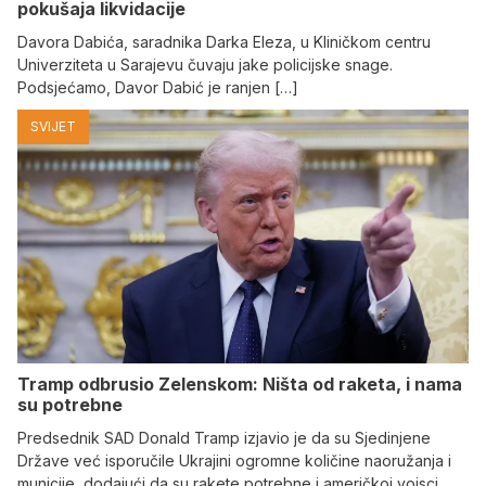
pokušaja likvidacije
Davora Dabića, saradnika Darka Eleza, u Kliničkom centru
Univerziteta u Sarajevu čuvaju jake policijske snage.
Podsjećamo, Davor Dabić je ranjen […]
SVIJET
Tramp odbrusio Zelenskom: Ništa od raketa, i nama
su potrebne
Predsednik SAD Donald Tramp izjavio je da su Sjedinjene
Države već isporučile Ukrajini ogromne količine naoružanja i
municije, dodajući da su rakete potrebne i američkoj vojsci.