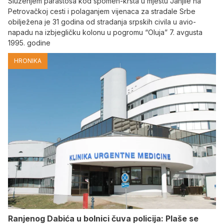
Služenjem parastosa kod spomen-krsta u mjestu Janjile na
Petrovačkoj cesti i polaganjem vijenaca za stradale Srbe
obilježena je 31 godina od stradanja srpskih civila u avio-
napadu na izbjegličku kolonu u pogromu “Oluja” 7. avgusta
1995. godine
HRONIKA
Ranjenog Dabića u bolnici čuva policija: Plaše se