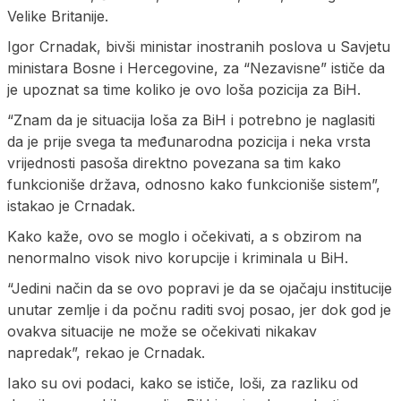
Velike Britanije.
Igor Crnadak, bivši ministar inostranih poslova u Savjetu
ministara Bosne i Hercegovine, za “Nezavisne” ističe da
je upoznat sa time koliko je ovo loša pozicija za BiH.
“Znam da je situacija loša za BiH i potrebno je naglasiti
da je prije svega ta međunarodna pozicija i neka vrsta
vrijednosti pasoša direktno povezana sa tim kako
funkcioniše država, odnosno kako funkcioniše sistem”,
istakao je Crnadak.
Kako kaže, ovo se moglo i očekivati, a s obzirom na
nenormalno visok nivo korupcije i kriminala u BiH.
“Jedini način da se ovo popravi je da se ojačaju institucije
unutar zemlje i da počnu raditi svoj posao, jer dok god je
ovakva situacije ne može se očekivati nikakav
napredak”, rekao je Crnadak.
Iako su ovi podaci, kako se ističe, loši, za razliku od