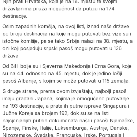
Njih prati Hrvatska, koja je na 18. mjestu te svojim
državljanima pruža mogućnost da putuju na 174
destinacije.
Osim zapadnih komšija, na ovoj listi, iznad naše države
po broju destinacija na koje mogu putovati bez vize su i
istočne komšije, pa se tako Srbija nalazi na 38. mjestu, a
oni koji posjeduju srpski pasoš mogu putovati u 136
država.
Od BiH bolje su i Sjeverna Makedonija i Crna Gora, koje
su na 44. odnosno na 45. mjestu, dok je jedino lošiji
pasoš Albanije, s kojim se može putovati u 115 zemalja.
S druge strane, prema ovom izvještaju, najbolji pasoš
imaju građani Japana, kojima je omogućeno putovanje
na 193 destinacije, a prate ih putne isprave Singapura i
Južne Koreje sa brojem 192, dok su se na listi
najcjenjenijih putnih dokumenata našli i pasoši Njemačke,
Španije, Finske, Italije, Luksemburga, Austrije, Danske,
Nizozemske, Švedske, Francuske, Irske, Portugala i