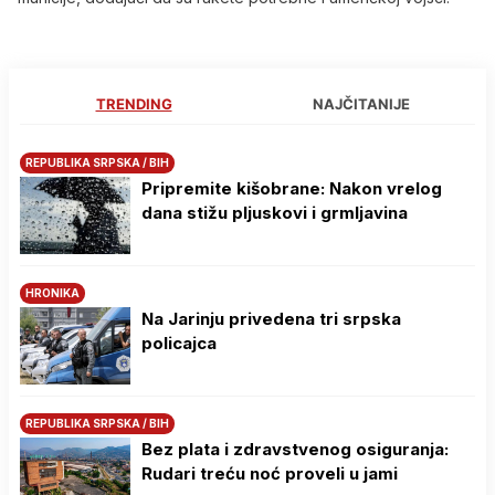
TRENDING
NAJČITANIJE
REPUBLIKA SRPSKA / BIH
Pripremite kišobrane: Nakon vrelog
dana stižu pljuskovi i grmljavina
HRONIKA
Na Јarinju privedena tri srpska
policajca
REPUBLIKA SRPSKA / BIH
Bez plata i zdravstvenog osiguranja:
Rudari treću noć proveli u jami