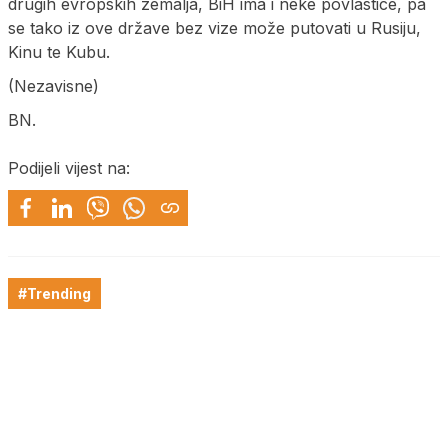
drugih evropskih zemalja, BiH ima i neke povlastice, pa
se tako iz ove države bez vize može putovati u Rusiju,
Kinu te Kubu.
(Nezavisne)
BN.
Podijeli vijest na:
#Trending