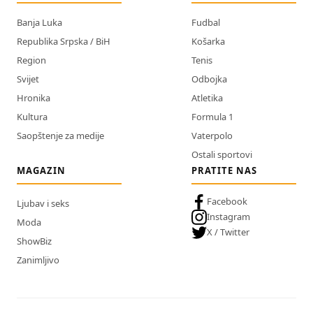
Banja Luka
Fudbal
Republika Srpska / BiH
Košarka
Region
Tenis
Svijet
Odbojka
Hronika
Atletika
Kultura
Formula 1
Saopštenje za medije
Vaterpolo
Ostali sportovi
MAGAZIN
PRATITE NAS
Facebook
Ljubav i seks
Instagram
Moda
X / Twitter
ShowBiz
Zanimljivo