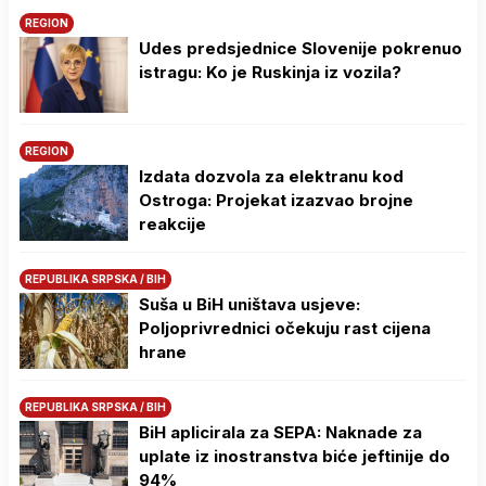
REGION
Udes predsjednice Slovenije pokrenuo
istragu: Ko je Ruskinja iz vozila?
REGION
Izdata dozvola za elektranu kod
Ostroga: Projekat izazvao brojne
reakcije
REPUBLIKA SRPSKA / BIH
Suša u BiH uništava usjeve:
Poljoprivrednici očekuju rast cijena
hrane
REPUBLIKA SRPSKA / BIH
BiH aplicirala za SEPA: Naknade za
uplate iz inostranstva biće jeftinije do
94%