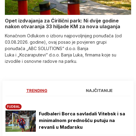
Opet izdvajanja za Ćirilični park: Ni dvije godine
nakon otvaranja 33 hiljade KM za nova ulaganja
Konačnom Odlukom o izboru najpovoljnijeg ponuđača (od
03.08.2026. godine), ovaj posao je povjeren grupi
ponuđača „ABC SOLUTIONS“ d.o.o. Banja
Luka i „Kozaraputevi“ d.o.o. Banja Luka, firmama koje su
izvodile i osnovne radove na parku.
TRENDING
NAJČITANIJE
FUDBAL
Fudbaleri Borca savladali Vitebsk i sa
minimalnom prednošću putuju na
revanš u Mađarsku