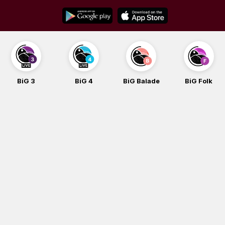
Skip
to
content
BiG 3
BiG 4
BiG Balade
BiG Folk