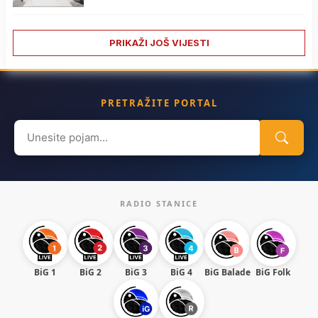
PRIKAŽI JOŠ VIJESTI
PRETRAŽITE PORTAL
Search
for:
RADIO STANICE
BiG 1
BiG 2
BiG 3
BiG 4
BiG Balade
BiG Folk