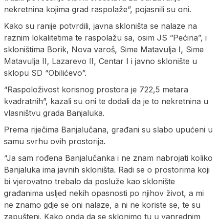
nekretnina kojima grad raspolaže”, pojasnili su oni.
Kako su ranije potvrdili, javna skloništa se nalaze na
raznim lokalitetima te raspolažu sa, osim JS “Pećina”, i
skloništima Borik, Nova varoš, Sime Matavulja I, Sime
Matavulja II, Lazarevo II, Centar I i javno sklonište u
sklopu SD “Obilićevo”.
“Raspoloživost korisnog prostora je 722,5 metara
kvadratnih”, kazali su oni te dodali da je to nekretnina u
vlasništvu grada Banjaluka.
Prema riječima Banjalučana, građani su slabo upućeni u
samu svrhu ovih prostorija.
“Ja sam rođena Banjalučanka i ne znam nabrojati koliko
Banjaluka ima javnih skloništa. Radi se o prostorima koji
bi vjerovatno trebalo da posluže kao sklonište
građanima usljed nekih opasnosti po njihov život, a mi
ne znamo gdje se oni nalaze, a ni ne koriste se, te su
zapušteni. Kako onda da se sklonimo tu u vanrednim