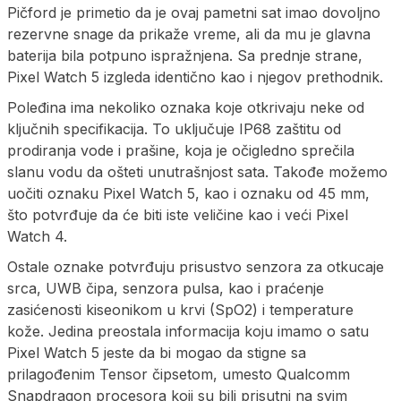
Pičford je primetio da je ovaj pametni sat imao dovoljno
rezervne snage da prikaže vreme, ali da mu je glavna
baterija bila potpuno ispražnjena. Sa prednje strane,
Pixel Watch 5 izgleda identično kao i njegov prethodnik.
Poleđina ima nekoliko oznaka koje otkrivaju neke od
ključnih specifikacija. To uključuje IP68 zaštitu od
prodiranja vode i prašine, koja je očigledno sprečila
slanu vodu da ošteti unutrašnjost sata. Takođe možemo
uočiti oznaku Pixel Watch 5, kao i oznaku od 45 mm,
što potvrđuje da će biti iste veličine kao i veći Pixel
Watch 4.
Ostale oznake potvrđuju prisustvo senzora za otkucaje
srca, UWB čipa, senzora pulsa, kao i praćenje
zasićenosti kiseonikom u krvi (SpO2) i temperature
kože. Jedina preostala informacija koju imamo o satu
Pixel Watch 5 jeste da bi mogao da stigne sa
prilagođenim Tensor čipsetom, umesto Qualcomm
Snapdragon procesora koji su bili prisutni na svim