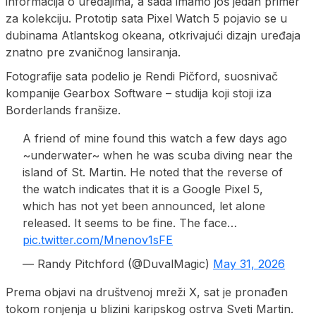
informacija o uređajima, a sada imamo još jedan primer
za kolekciju. Prototip sata Pixel Watch 5 pojavio se u
dubinama Atlantskog okeana, otkrivajući dizajn uređaja
znatno pre zvaničnog lansiranja.
Fotografije sata podelio je Rendi Pičford, suosnivač
kompanije Gearbox Software – studija koji stoji iza
Borderlands franšize.
A friend of mine found this watch a few days ago
~underwater~ when he was scuba diving near the
island of St. Martin. He noted that the reverse of
the watch indicates that it is a Google Pixel 5,
which has not yet been announced, let alone
released. It seems to be fine. The face…
pic.twitter.com/Mnenov1sFE
— Randy Pitchford (@DuvalMagic)
May 31, 2026
Prema objavi na društvenoj mreži X, sat je pronađen
tokom ronjenja u blizini karipskog ostrva Sveti Martin.