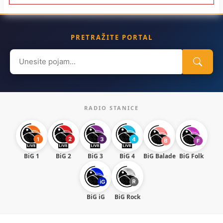
PRETRAŽITE PORTAL
Search
for:
RADIO STANICE
BiG 1
BiG 2
BiG 3
BiG 4
BiG Balade
BiG Folk
BiG iG
BiG Rock