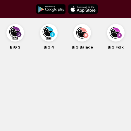
Skip
to
content
BiG 3
BiG 4
BiG Balade
BiG Folk