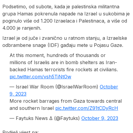
Podsetimo, od subote, kada je palestinska militantna
grupa Hamas pokrenula napade na Izrael u sukobima je
poginulo više od 1.200 Izraelaca i Palestinaca, a više od
4.000 je ranjenih.
Izrael je od juče i zvanično u ratnom stanju, a Izraelske
odbrambene snage (IDF) gađaju mete u Pojasu Gaze.
At this moment, hundreds of thousands or
millions of Israelis are in bomb shelters as Iran-
backed Hamas terrorists fire rockets at civilians.
pic.twitter.com/vsh5TiNtOw
— Israel War Room (@IsraelWarRoom)
October
9, 2023
More rocket barrages from Gaza towards central
and southern Israel
pic.twitter.com/Z91tCDyRcH
— Faytuks News Δ (@Faytuks)
October 9, 2023
Podijeli vijest na: