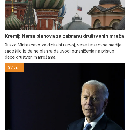
Kremlj: Nema planova za zabranu društvenih mreža
Rusko Ministarstvo za digitalni razvoj, veze i masovne medije
saopštilo je da ne planira da uvodi ograničenja na pristup
dece društvenim mrežama.
SVIJET