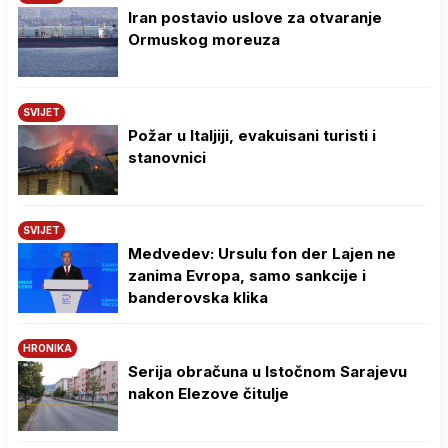
Iran postavio uslove za otvaranje
Ormuskog moreuza
SVIJET
Požar u Italjiji, evakuisani turisti i
stanovnici
SVIJET
Medvedev: Ursulu fon der Lajen ne
zanima Evropa, samo sankcije i
banderovska klika
HRONIKA
Serija obračuna u Istočnom Sarajevu
nakon Elezove čitulje