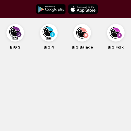
Skip
to
content
BiG 4
BiG Balade
BiG Folk
BiG iG