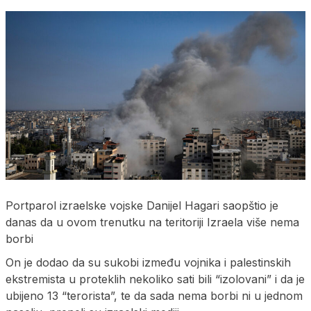
Portparol izraelske vojske Danijel Hagari saopštio je
danas da u ovom trenutku na teritoriji Izraela više nema
borbi
On je dodao da su sukobi između vojnika i palestinskih
ekstremista u proteklih nekoliko sati bili “izolovani” i da je
ubijeno 13 “terorista”, te da sada nema borbi ni u jednom