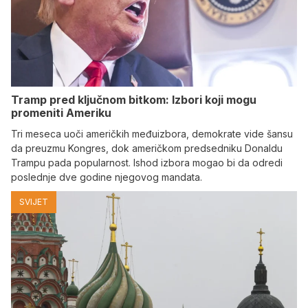
Tramp pred ključnom bitkom: Izbori koji mogu
promeniti Ameriku
Tri meseca uoči američkih međuizbora, demokrate vide šansu
da preuzmu Kongres, dok američkom predsedniku Donaldu
Trampu pada popularnost. Ishod izbora mogao bi da odredi
poslednje dve godine njegovog mandata.
SVIJET