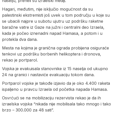
naselju, preneli su izraelski mediji.
Hagari, međutim, nije isključio mogućnost da su
palestinski ekstremisti još uvek u tom području u koje su
se ubacili najpre u subotu ujutru uz podršku raketne
baražne vatre iz Gaze na južni i centralni deo Izraela,
kada je počeo iznenadni napad Hamasa, a potom i u
protekla dva dana.
Mesta na kojima je granična ograda probijena osiguraće
tenkovi uz podršku borbenih helikoptera i dronova,
rekao je portparol.
Vojska je evakuisala stanovnike iz 15 naselja od ukupno
24 na granici i nastaviće evakuaciju tokom dana.
Portparol vojske je takođe izjavio da je oko 4.400 raketa
ispaljeno u pravcu Izraela od početka napada Hamasa.
Osvrćući se na mobilizaciju rezervista rekao je da ih
izraelska vojska “nikada nije mobilisala tako mnogo i tako
brzo – 300.000 za 48 sati”.