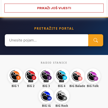
PRIKAŽI JOŠ VIJESTI
PRETRAŽITE PORTAL
Search
for:
RADIO STANICE
BiG 1
BiG 2
BiG 3
BiG 4
BiG Balade
BiG Folk
BiG iG
BiG Rock