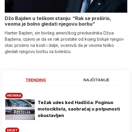
Džo Bajden u teškom stanju: “Rak se proširio,
veoma je bolno gledati njegovu borbu”
Hanter Bajden, sin bivšeg američkog predsednika Džoa
Bajdena, izjavio je da se rak prostate od kojeg boluje njegov
otac proširio na kosti i dalje, ocenivši da je veoma teško
gledati njegovu borbu sa bolešću.
TRENDING
NAJČITANIJE
HRONIKA
Težak udes kod Hadžića: Poginuo
motociklista, saobraćaj u potpunosti
obustavljen
SVIJET