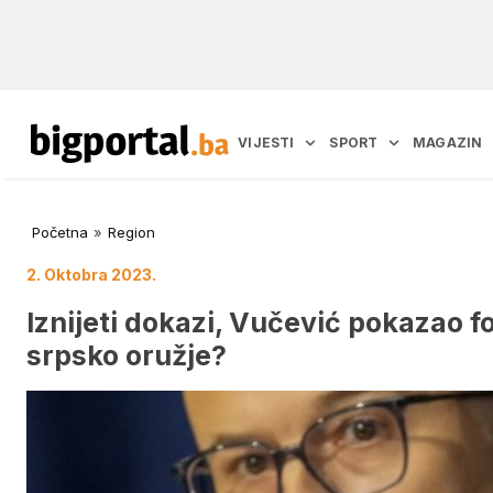
VIJESTI
SPORT
MAGAZIN
Početna
»
Region
2. Oktobra 2023.
Iznijeti dokazi, Vučević pokazao f
srpsko oružje?