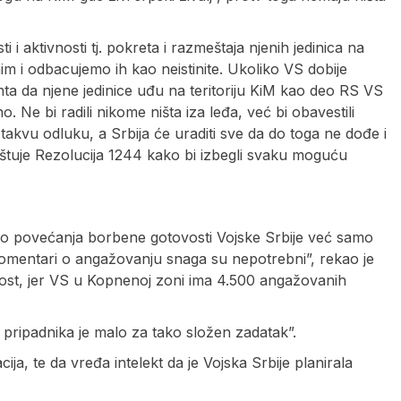
i aktivnosti tj. pokreta i razmeštaja njenih jedinica na
im i odbacujemo ih kao neistinite. Ukoliko VS dobije
 da njene jedinice uđu na teritoriju KiM kao deo RS VS
. Ne bi radili nikome ništa iza leđa, već bi obavestili
kvu odluku, a Srbija će uraditi sve da do toga ne dođe i
poštuje Rezolucija 1244 kako bi izbegli svaku moguću
lo povećanja borbene gotovosti Vojske Srbije već samo
komentari o angažovanju snaga su nepotrebni”, rekao je
utost, jer VS u Kopnenoj zoni ima 4.500 angažovanih
pripadnika je malo za tako složen zadatak”.
cija, te da vređa intelekt da je Vojska Srbije planirala