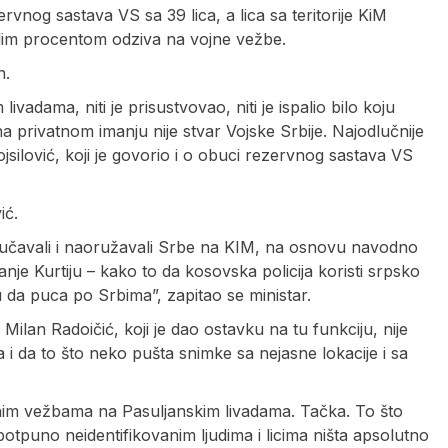
rvnog sastava VS sa 39 lica, a lica sa teritorije KiM
im procentom odziva na vojne vežbe.
n.
vadama, niti je prisustvovao, niti je ispalio bilo koju
a privatnom imanju nije stvar Vojske Srbije. Najodlučnije
silović, koji je govorio i o obuci rezervnog sastava VS
ić.
učavali i naoružavali Srbe na KIM, na osnovu navodno
anje Kurtiju – kako to da kosovska policija koristi srpsko
u da puca po Srbima”, zapitao se ministar.
ilan Radoičić, koji je dao ostavku na tu funkciju, nije
 da to što neko pušta snimke sa nejasne lokacije i sa
ojnim vežbama na Pasuljanskim livadama. Tačka. To što
otpuno neidentifikovanim ljudima i licima ništa apsolutno