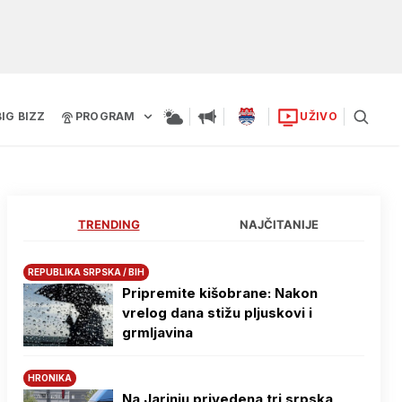
BIG BIZZ
PROGRAM
UŽIVO
TRENDING
NAJČITANIJE
REPUBLIKA SRPSKA / BIH
Pripremite kišobrane: Nakon
vrelog dana stižu pljuskovi i
grmljavina
HRONIKA
Na Јarinju privedena tri srpska