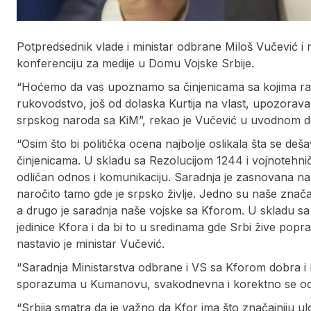
Potpredsednik vlade i ministar odbrane Miloš Vučević i 
konferenciju za medije u Domu Vojske Srbije.
“Hoćemo da vas upoznamo sa činjenicama sa kojima ras
rukovodstvo, još od dolaska Kurtija na vlast, upozorav
srpskog naroda sa KiM”, rekao je Vučević u uvodnom d
“Osim što bi politička ocena najbolje oslikala šta se deš
činjenicama. U skladu sa Rezolucijom 1244 i vojnotehn
odličan odnos i komunikaciju. Saradnja je zasnovana n
naročito tamo gde je srpsko življe. Jedno su naše značaj
a drugo je saradnja naše vojske sa Kforom. U skladu sa 
jedinice Kfora i da bi to u sredinama gde Srbi žive popr
nastavio je ministar Vučević.
“Saradnja Ministarstva odbrane i VS sa Kforom dobra i 
sporazuma u Kumanovu, svakodnevna i korektno se odvi
“Srbija smatra da je važno da Kfor ima što značajniju ulo