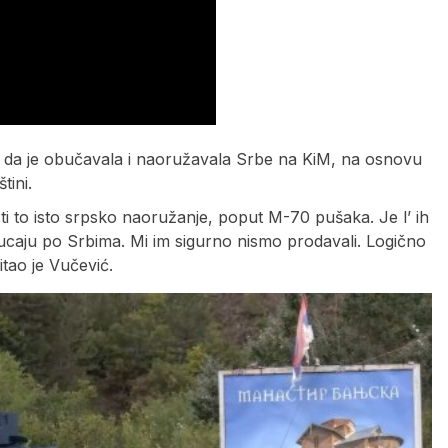
 da je obučavala i naoružavala Srbe na KiM, na osnovu
tini.
sti to isto srpsko naoružanje, poput M-70 pušaka. Je l’ ih
a pucaju po Srbima. Mi im sigurno nismo prodavali. Logično
itao je Vučević.