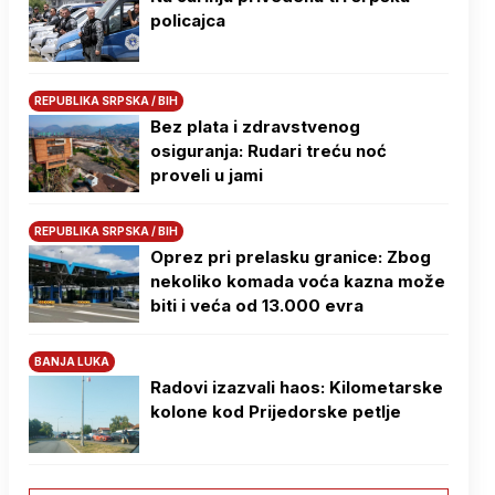
policajca
REPUBLIKA SRPSKA / BIH
Bez plata i zdravstvenog
osiguranja: Rudari treću noć
proveli u jami
REPUBLIKA SRPSKA / BIH
Oprez pri prelasku granice: Zbog
nekoliko komada voća kazna može
biti i veća od 13.000 evra
BANJA LUKA
Radovi izazvali haos: Kilometarske
kolone kod Prijedorske petlje