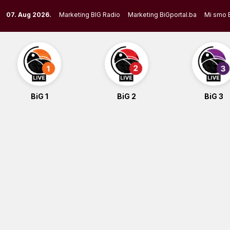
Skip
07. Aug 2026.
Marketing BIG Radio
Marketing BiGportal.ba
Mi smo 
to
content
BiG 1
BiG 2
BiG 3