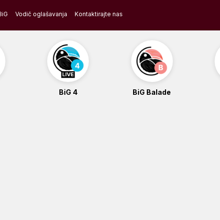
BiG
Vodič oglašavanja
Kontaktirajte nas
BiG 4
BiG Balade