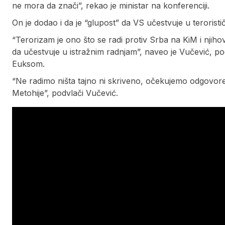
ne mora da znači”, rekao je ministar na konferenciji.
On je dodao i da je “glupost” da VS učestvuje u teroristi
“Terorizam je ono što se radi protiv Srba na KiM i njih
da učestvuje u istražnim radnjam”, naveo je Vučević, p
Euksom.
“Ne radimo ništa tajno ni skriveno, očekujemo odgovor
Metohije”, podvlači Vučević.