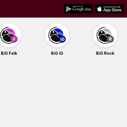
BiG Folk
BiG iG
BiG Rock