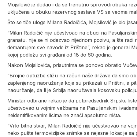
Mojsilović je dodao i da se trenutno sprovodi obuka reze
uključena u obuku rezervnog sastava VS sa veoma mal
Što se tiče uloge Milana Radoičića, Mojsilović je bio jasa
“Milan Radoičić nije učestvoao na obuci na Pasuljanskim li
granatu, nije se ni odazvao nijednom pozivu, a šta radi n
demantujem sve navode iz Prištine”, rekao je general Moj
kojoj podležu svi građani od 18 do 60 godina.
Nakon Mojsilovića, prisutnima se ponovo obratio Vučev
“Brojne optuzbe stižu na račun naše države da smo ob
zaplenjenog naoružanja koje su prikazali u Prištini, a pit
naouržanje, da li je Srbija naoružavala kosovsku policij
Ministar odbrane rekao je da potpredsednik Srpske liste M
učestvovao u vojnim vežbama na Pasuljanskim livadama i
neidentifikovanim licima ne znači apsolutno ništa.
“Vrlo bitna stvar, Milan Radoičić nije učestvovao na v
neko pušta termovizijske snimke sa nejasne lokacije sa p