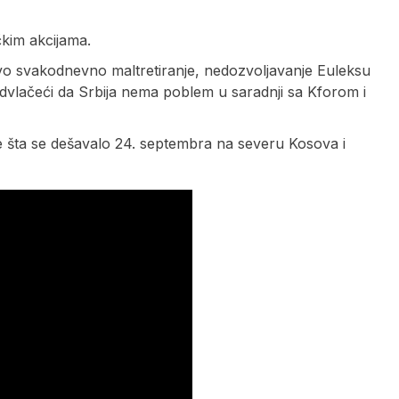
čkim akcijama.
ovo svakodnevno maltretiranje, nedozvoljavanje Euleksu
odvlačeći da Srbija nema poblem u saradnji sa Kforom i
e šta se dešavalo 24. septembra na severu Kosova i