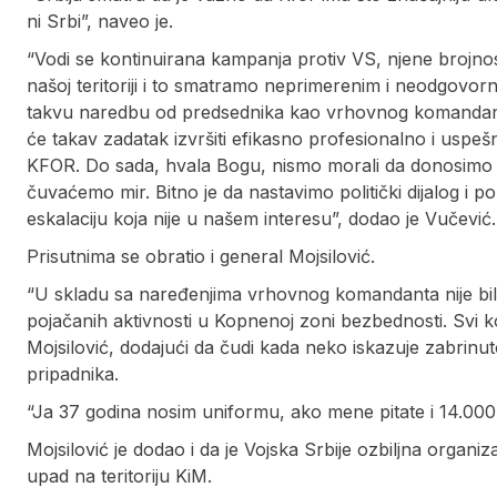
ni Srbi”, naveo je.
“Vodi se kontinuirana kampanja protiv VS, njene brojnosti 
našoj teritoriji i to smatramo neprimerenim i neodgovorn
takvu naredbu od predsednika kao vrhovnog komandanta
će takav zadatak izvršiti efikasno profesionalno i uspešno
KFOR. Do sada, hvala Bogu, nismo morali da donosimo ta
čuvaćemo mir. Bitno je da nastavimo politički dijalog i 
eskalaciju koja nije u našem interesu”, dodao je Vučević.
Prisutnima se obratio i general Mojsilović.
“U skladu sa naređenjima vrhovnog komandanta nije bi
pojačanih aktivnosti u Kopnenoj zoni bezbednosti. Svi 
Mojsilović, dodajući da čudi kada neko iskazuje zabrin
pripadnika.
“Ja 37 godina nosim uniformu, ako mene pitate i 14.000 
Mojsilović je dodao i da je Vojska Srbije ozbiljna organiza
upad na teritoriju KiM.