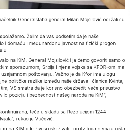
načelnik Generalštaba general Milan Mojsilović održali su
polažemo. Želim da vas podsetim da je naše
alo i domaću i međunardonu javnost na fizički progon
elu.
avalo na KiM, General Mojsilović i ja ćemo govoriti samo o
ičkim sporazumom, Srbija i njena vojska sa KFOR-om ima
a uzajamnom poštovanju. Važno je da Kfor ima ulogu
ne političke razlike između naše države i članica Kvinte,
tim, VS smatra da je korisno obezbediti veće prisustvo
avilo poziciju i bezbednost našeg naroda na KiM”,
kontinuirana, teče u skladu sa Rezolucijom 1244 i
jala”, rekao je Vučević.
gu na KIM gde živi srpski živalj , protv toga nemaju ništa