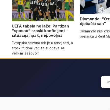
Diomande: “Os
dječački san”
UEFA tabela ne laže: Partizan
“spasao” srpski koeficijent –
Diomande nije kri
situacija, ipak, nepovoljna
prelaska u Real M
Evropska sezona tek je u ranoj fazi, a
srpski fudbal već se suočava sa
velikim izazovom
Sear
for: