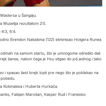
o Mastersa u Šangaju.
a Musetija rezultatom 2:0.
 6:3, 6:4.
thodno Brendon Nakašima (122) eliminisao Holgera Runea
em odmah na samom startu, što je umnogome odredilo dali
jk šanse, nakon čega je Hsu stigao do još jednog i tako
o i spasao šest brejk lopti pre nego što je poklekao na
o pobedu.
sa Kokinakisa i Huberta Hurkača.
ubanks, Fabijan Marošan, Kasper Rud i Fransisko