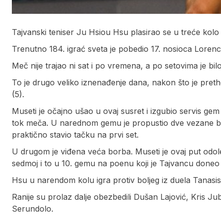
Tajvanski teniser Ju Hsiou Hsu plasirao se u treće kol
Trenutno 184. igrać sveta je pobedio 17. nosioca Lorenc
Meč nije trajao ni sat i po vremena, a po setovima je bilo
To je drugo veliko iznenađenje dana, nakon što je pre
(5).
Museti je očajno ušao u ovaj susret i izgubio servis g
tok meča. U narednom gemu je propustio dve vezane bre
praktično stavio tačku na prvi set.
U drugom je viđena veća borba. Museti je ovaj put odole
sedmoj i to u 10. gemu na poenu koji je Tajvancu done
Hsu u narendom kolu igra protiv boljeg iz duela Tanasi
Ranije su prolaz dalje obezbedili Dušan Lajović, Kris J
Serundolo.