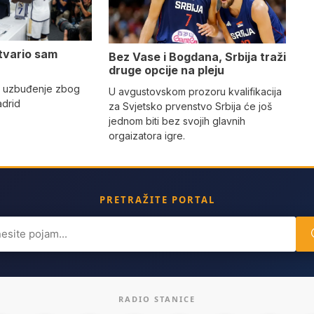
tvario sam
Bez Vase i Bogdana, Srbija traži
druge opcije na pleju
o uzbuđenje zbog
U avgustovskom prozoru kvalifikacija
adrid
za Svjetsko prvenstvo Srbija će još
jednom biti bez svojih glavnih
orgaizatora igre.
PRETRAŽITE PORTAL
ch
RADIO STANICE