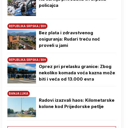
policajca
REPUBLIKA SRPSKA / BIH
Bez plata i zdravstvenog
osiguranja: Rudari treću noć
proveli u jami
REPUBLIKA SRPSKA / BIH
Oprez pri prelasku granice: Zbog
nekoliko komada voća kazna može
biti i veća od 13.000 evra
BANJA LUKA
Radovi izazvali haos: Kilometarske
kolone kod Prijedorske petlje