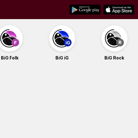
BiG Folk
BiG iG
BiG Rock