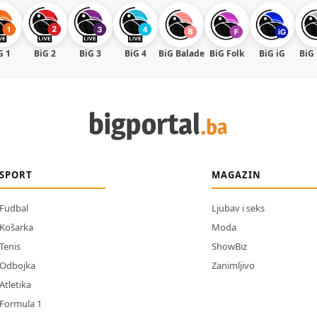
G 1
BiG 2
BiG 3
BiG 4
BiG Balade
BiG Folk
BiG iG
BiG
SPORT
MAGAZIN
Fudbal
Ljubav i seks
Košarka
Moda
Tenis
ShowBiz
Odbojka
Zanimljivo
Atletika
Formula 1