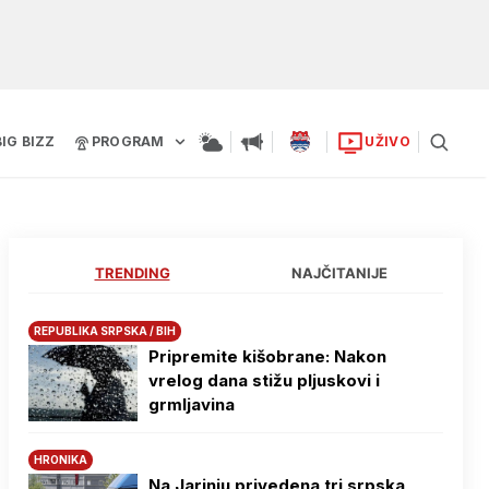
BIG BIZZ
PROGRAM
UŽIVO
TRENDING
NAJČITANIJE
REPUBLIKA SRPSKA / BIH
Pripremite kišobrane: Nakon
vrelog dana stižu pljuskovi i
grmljavina
HRONIKA
Na Јarinju privedena tri srpska