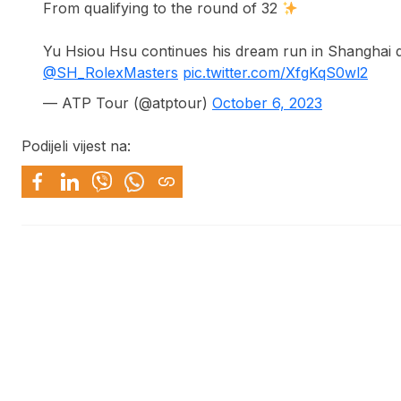
From qualifying to the round of 32
Yu Hsiou Hsu continues his dream run in Shanghai de
@SH_RolexMasters
pic.twitter.com/XfgKqS0wl2
— ATP Tour (@atptour)
October 6, 2023
Podijeli vijest na: