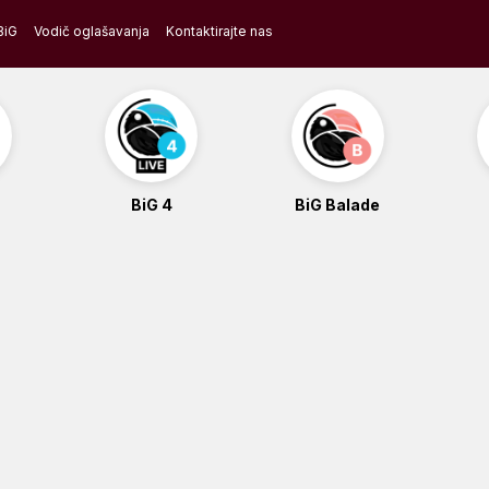
BiG
Vodič oglašavanja
Kontaktirajte nas
BiG 4
BiG Balade