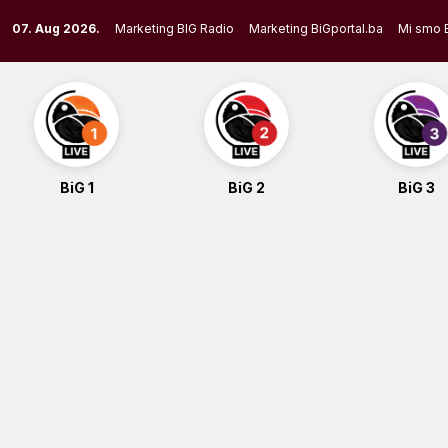
Skip
07. Aug 2026.
Marketing BIG Radio
Marketing BiGportal.ba
Mi smo 
to
content
BiG 1
BiG 2
BiG 3