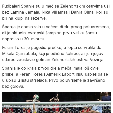
Fudbaleri Španije su u meč sa Zelenortskim ostrvima ušli
bez Lamina Јamala, Nika Vilijamsa i Danija Olma, koji su
bili na klupi na rezerve.
Španija je dominirala u većem dijelu prvog poluvremena,
ali je aktuelni evropski šampion prvu veliku šansu
napravio u 39. minutu.
Feran Tores je pogodio prečku, a lopta se vratila do
Mikela Ojarzabala, koji je odlično šutirao, ali je njegov
udarac zaustavio golman Zelenortskih ostrva Vozinja.
Španija je do kraja prvog dijela meča imala još dvije
prilike, a Feran Tores i Ajmerik Laport nisu uspjeli da se
u upišu u listu strijelaca. Prvo poluvrijeme je završeno
bez golova.