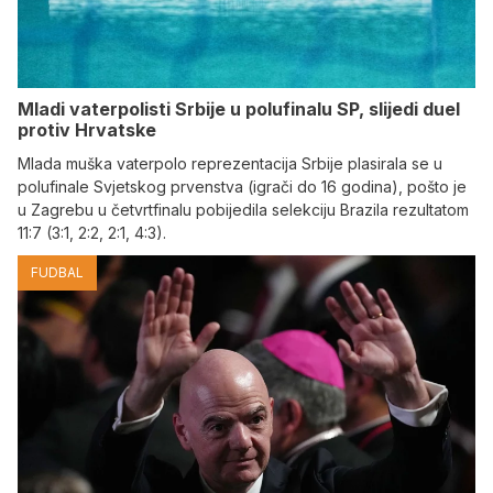
Mladi vaterpolisti Srbije u polufinalu SP, slijedi duel
protiv Hrvatske
Mlada muška vaterpolo reprezentacija Srbije plasirala se u
polufinale Svjetskog prvenstva (igrači do 16 godina), pošto je
u Zagrebu u četvrtfinalu pobijedila selekciju Brazila rezultatom
11:7 (3:1, 2:2, 2:1, 4:3).
FUDBAL