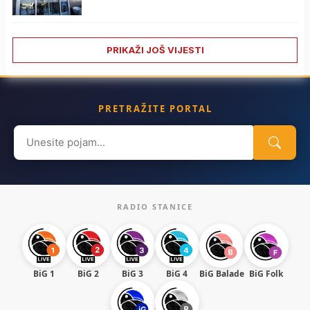
PRIKAŽI JOŠ VIJESTI
PRETRAŽITE PORTAL
Search
for:
RADIO STANICE
BiG 1
BiG 2
BiG 3
BiG 4
BiG Balade
BiG Folk