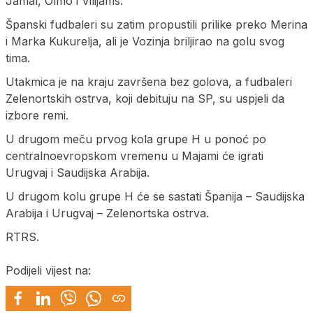
Јamal, Olmo i Vilijams.
Španski fudbaleri su zatim propustili prilike preko Merina
i Marka Kukurelja, ali je Vozinja briljirao na golu svog
tima.
Utakmica je na kraju završena bez golova, a fudbaleri
Zelenortskih ostrva, koji debituju na SP, su uspjeli da
izbore remi.
U drugom meču prvog kola grupe H u ponoć po
centralnoevropskom vremenu u Majami će igrati
Urugvaj i Saudijska Arabija.
U drugom kolu grupe H će se sastati Španija – Saudijska
Arabija i Urugvaj – Zelenortska ostrva.
RTRS.
Podijeli vijest na: