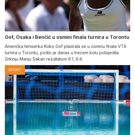
Gof, Osaka i Benčić u osmini finala turnira u Torontu
Američka teniserka Koko Gof plasirala se u osminu finala VTA
turnira u Torontu, pošto je danas u trećem kolu pobijedila
Grkinju Mariju Sakari rezultatom 6:1, 6:4.
SPORT