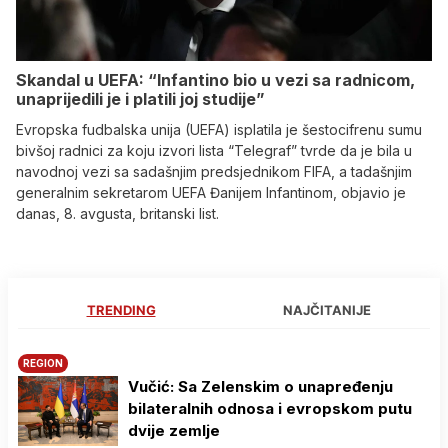
Skandal u UEFA: “Infantino bio u vezi sa radnicom,
unaprijedili je i platili joj studije”
Evropska fudbalska unija (UEFA) isplatila je šestocifrenu sumu
bivšoj radnici za koju izvori lista “Telegraf” tvrde da je bila u
navodnoj vezi sa sadašnjim predsjednikom FIFA, a tadašnjim
generalnim sekretarom UEFA Đanijem Infantinom, objavio je
danas, 8. avgusta, britanski list.
TRENDING
NAJČITANIJE
REGION
Vučić: Sa Zelenskim o unapređenju
bilateralnih odnosa i evropskom putu
dvije zemlje