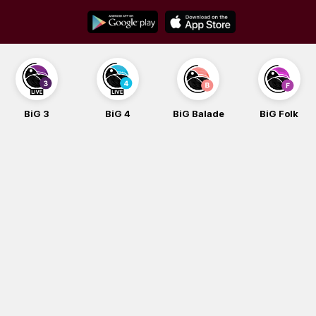
Skip
to
content
BiG 4
BiG Balade
BiG Folk
BiG iG