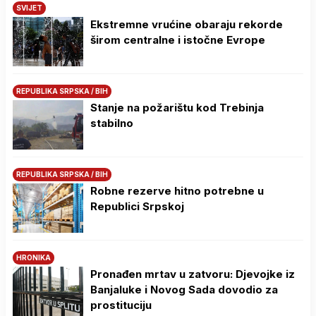
SVIJET
Ekstremne vrućine obaraju rekorde
širom centralne i istočne Evrope
REPUBLIKA SRPSKA / BIH
Stanje na požarištu kod Trebinja
stabilno
REPUBLIKA SRPSKA / BIH
Robne rezerve hitno potrebne u
Republici Srpskoj
HRONIKA
Pronađen mrtav u zatvoru: Djevojke iz
Banjaluke i Novog Sada dovodio za
prostituciju