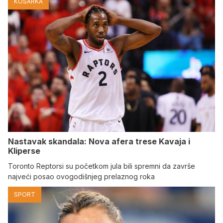
KOŠARKA
Nastavak skandala: Nova afera trese Kavaja i
Kliperse
Toronto Reptorsi su početkom jula bili spremni da završe
najveći posao ovogodišnjeg prelaznog roka
SPORT