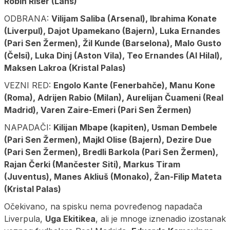
Robin Riser (Lans)
ODBRANA:
Vilijam Saliba (Arsenal), Ibrahima Konate
(Liverpul), Dajot Upamekano (Bajern), Luka Ernandes
(Pari Sen Žermen), Žil Kunde (Barselona), Malo Gusto
(Čelsi), Luka Dinj (Aston Vila), Teo Ernandes (Al Hilal),
Maksen Lakroa (Kristal Palas)
VEZNI RED:
Engolo Kante (Fenerbahče),
Manu Kone
(Roma), Adrijen Rabio (Milan), Aurelijan Čuameni (Real
Madrid), Varen Zaire-Emeri (Pari Sen Žermen)
NAPADAČI:
Kilijan Mbape (kapiten), Usman Dembele
(Pari Sen Žermen), Majkl Olise (Bajern), Dezire Due
(Pari Sen Žermen), Bredli Barkola (Pari Sen Žermen),
Rajan Čerki (Mančester Siti), Markus Tiram
(Juventus), Manes Akliuš (Monako), Žan-Filip Mateta
(Kristal Palas)
Očekivano, na spisku nema povređenog napadača
Liverpula,
Uga Ekitikea
, ali je mnoge iznenadio izostanak