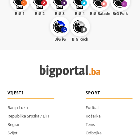
BiG 1
BiG 2
BiG 3
BiG 4
BiG Balade
BiG Folk
BiG iG
BiG Rock
VIJESTI
SPORT
Banja Luka
Fudbal
Republika Srpska / BiH
Košarka
Region
Tenis
Svijet
Odbojka