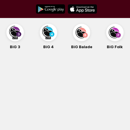
Skip
to
content
BiG 3
BiG 4
BiG Balade
BiG Folk