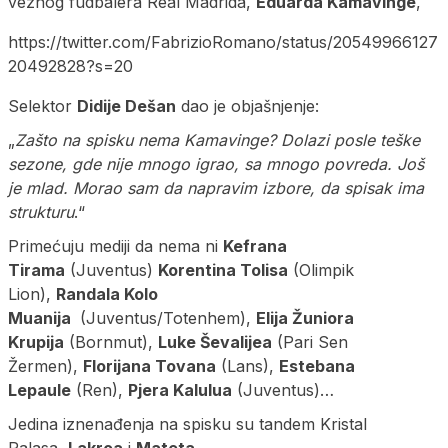
veznog fudbalera Real Madrida,
Eduarda Kamavinge
,
https://twitter.com/FabrizioRomano/status/20549966127
20492828?s=20
Selektor
Didije Dešan
dao je objašnjenje:
„
Zašto na spisku nema Kamavinge? Dolazi posle teške
sezone, gde nije mnogo igrao, sa mnogo povreda. Još
je mlad. Morao sam da napravim izbore, da spisak ima
strukturu
.“
Primećuju mediji da nema ni
Kefrana
Tirama
(Juventus)
Korentina Tolisa
(Olimpik
Lion),
Randala Kolo
Muanija
(Juventus/Totenhem),
Elija Žuniora
Krupija
(Bornmut),
Luke Ševalijea
(Pari Sen
Žermen),
Florijana Tovana
(Lans),
Estebana
Lepaule
(Ren),
Pjera Kalulua
(Juventus)…
Jedina iznenađenja na spisku su tandem Kristal
Palasa,
Lakroa
i
Mateta
.