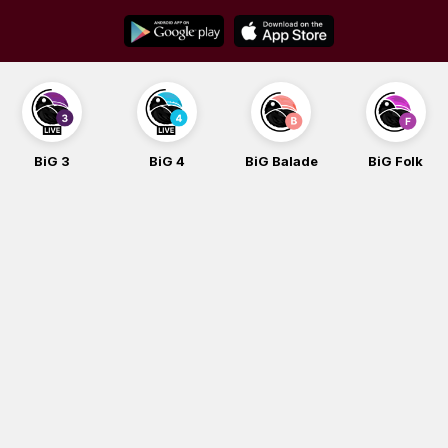
Skip
to
content
BiG 3
BiG 4
BiG Balade
BiG Folk