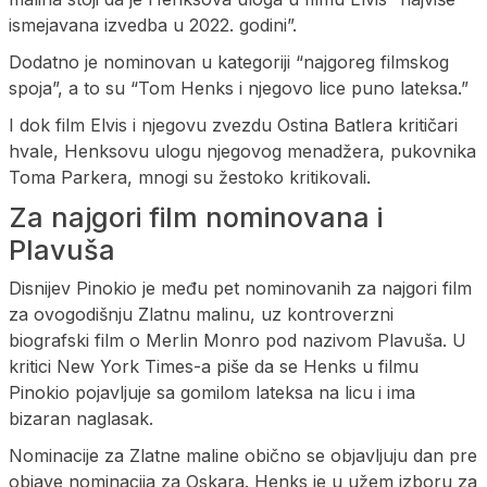
ismejavana izvedba u 2022. godini”.
Dodatno je nominovan u kategoriji “najgoreg filmskog
spoja”, a to su “Tom Henks i njegovo lice puno lateksa.”
I dok film Elvis i njegovu zvezdu Ostina Batlera kritičari
hvale, Henksovu ulogu njegovog menadžera, pukovnika
Toma Parkera, mnogi su žestoko kritikovali.
Za najgori film nominovana i
Plavuša
Disnijev Pinokio je među pet nominovanih za najgori film
za ovogodišnju Zlatnu malinu, uz kontroverzni
biografski film o Merlin Monro pod nazivom Plavuša. U
kritici New York Times-a piše da se Henks u filmu
Pinokio pojavljuje sa gomilom lateksa na licu i ima
bizaran naglasak.
Nominacije za Zlatne maline obično se objavljuju dan pre
objave nominacija za Oskara. Henks je u užem izboru za