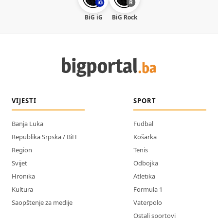
BiG iG
BiG Rock
VIJESTI
SPORT
Banja Luka
Fudbal
Republika Srpska / BiH
Košarka
Region
Tenis
Svijet
Odbojka
Hronika
Atletika
Kultura
Formula 1
Saopštenje za medije
Vaterpolo
Ostali sportovi