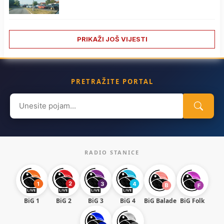
PRIKAŽI JOŠ VIJESTI
PRETRAŽITE PORTAL
Search
for:
RADIO STANICE
BiG 1
BiG 2
BiG 3
BiG 4
BiG Balade
BiG Folk