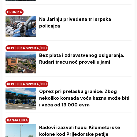
HRONIKA
Na Јarinju privedena tri srpska
policajca
REPUBLIKA SRPSKA / BIH
Bez plata i zdravstvenog osiguranja:
Rudari treću noć proveli u jami
REPUBLIKA SRPSKA / BIH
Oprez pri prelasku granice: Zbog
nekoliko komada voća kazna može biti
i veća od 13.000 evra
BANJA LUKA
Radovi izazvali haos: Kilometarske
kolone kod Prijedorske petlje