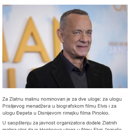
Za Zlatnu malinu nominovan je za dve uloge: za ulogu
Prislijevog menadžera u biografskom filmu Elvis i za
ulogu Đepeta u Disnijevom rimejku filma Pinokio.
U saopštenju za javnost organizatora dodele Zlatnih
malina stoji da je Henksova uloga u filmu Elvis “najviše