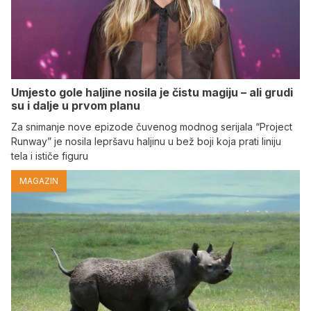
Umjesto gole haljine nosila je čistu magiju – ali grudi
su i dalje u prvom planu
Za snimanje nove epizode čuvenog modnog serijala “Project
Runway” je nosila lepršavu haljinu u bež boji koja prati liniju
tela i ističe figuru
MAGAZIN