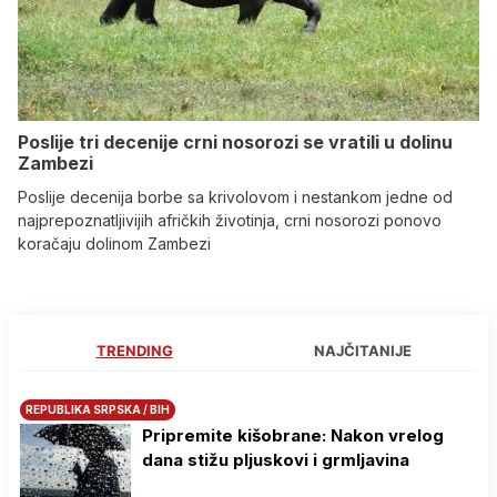
Poslije tri decenije crni nosorozi se vratili u dolinu
Zambezi
Poslije decenija borbe sa krivolovom i nestankom jedne od
najprepoznatljivijih afričkih životinja, crni nosorozi ponovo
koračaju dolinom Zambezi
TRENDING
NAJČITANIJE
REPUBLIKA SRPSKA / BIH
Pripremite kišobrane: Nakon vrelog
dana stižu pljuskovi i grmljavina