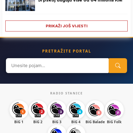
PRIKAŽI JOŠ VIJESTI
PRETRAŽITE PORTAL
Search
for:
RADIO STANICE
BiG 1
BiG 2
BiG 3
BiG 4
BiG Balade
BiG Folk