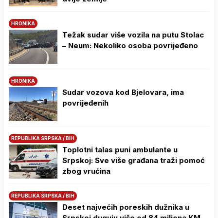
HRONIKA
Težak sudar više vozila na putu Stolac
– Neum: Nekoliko osoba povrijeđeno
HRONIKA
Sudar vozova kod Bjelovara, ima
povrijeđenih
REPUBLIKA SRPSKA / BIH
Toplotni talas puni ambulante u
Srpskoj: Sve više građana traži pomoć
zbog vrućina
REPUBLIKA SRPSKA / BIH
Deset najvećih poreskih dužnika u
Srpskoj duguju više od 84 miliona KM