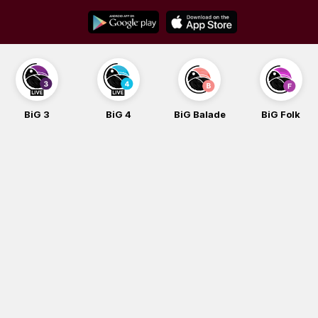
Skip
to
content
BiG 3
BiG 4
BiG Balade
BiG Folk