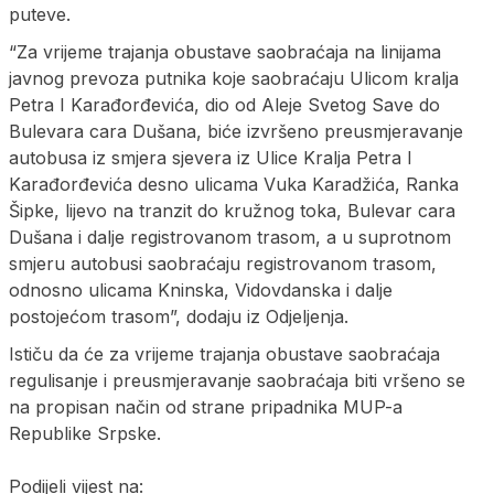
puteve.
“Za vrijeme trajanja obustave saobraćaja na linijama
javnog prevoza putnika koje saobraćaju Ulicom kralja
Petra I Karađorđevića, dio od Aleje Svetog Save do
Bulevara cara Dušana, biće izvršeno preusmjeravanje
autobusa iz smjera sjevera iz Ulice Kralja Petra I
Karađorđevića desno ulicama Vuka Karadžića, Ranka
Šipke, lijevo na tranzit do kružnog toka, Bulevar cara
Dušana i dalje registrovanom trasom, a u suprotnom
smjeru autobusi saobraćaju registrovanom trasom,
odnosno ulicama Kninska, Vidovdanska i dalje
postojećom trasom”, dodaju iz Odjeljenja.
Ističu da će za vrijeme trajanja obustave saobraćaja
regulisanje i preusmjeravanje saobraćaja biti vršeno se
na propisan način od strane pripadnika MUP-a
Republike Srpske.
Podijeli vijest na: