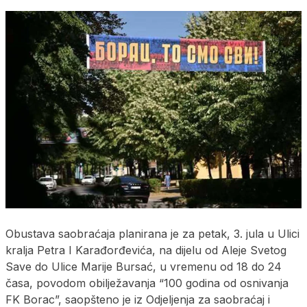
Obustava saobraćaja planirana je za petak, 3. jula u Ulici
kralja Petra I Karađorđevića, na dijelu od Aleje Svetog
Save do Ulice Marije Bursać, u vremenu od 18 do 24
časa, povodom obilježavanja “100 godina od osnivanja
FK Borac”, saopšteno je iz Odjeljenja za saobraćaj i