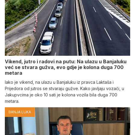
Vikend, jutro i radovi na putu: Na ulazu u Banjaluku
već se stvara gužva, evo gdje je kolona duga 700
metara
Iako je vikend, na ulazu u Banjaluku iz pravca Laktaša i
Prijedora od jutros se stvaraju gužve. Kako javljaju vozači, u
Jakupvcima je oko 10 sati je kolona vozila bila duga 700
metara.
BANJA LUKA