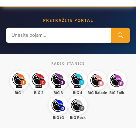
PRETRAŽITE PORTAL
Search
for:
RADIO STANICE
BiG 1
BiG 2
BiG 3
BiG 4
BiG Balade
BiG Folk
BiG iG
BiG Rock