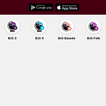
Skip
to
content
BiG 3
BiG 4
BiG Balade
BiG Folk