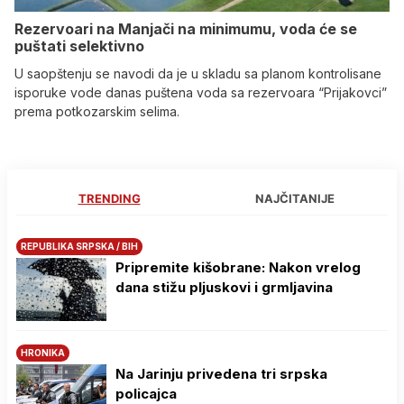
Rezervoari na Manjači na minimumu, voda će se
puštati selektivno
U saopštenju se navodi da je u skladu sa planom kontrolisane
isporuke vode danas puštena voda sa rezervoara “Prijakovci”
prema potkozarskim selima.
TRENDING
NAJČITANIJE
REPUBLIKA SRPSKA / BIH
Pripremite kišobrane: Nakon vrelog
dana stižu pljuskovi i grmljavina
HRONIKA
Na Јarinju privedena tri srpska
policajca