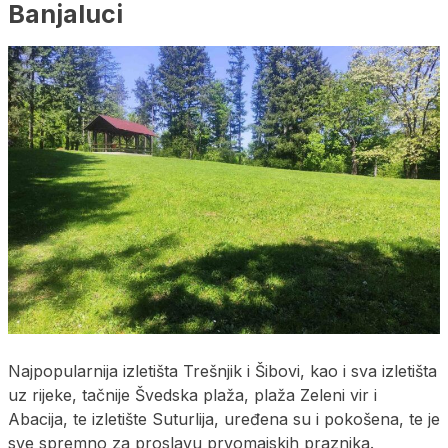
Banjaluci
Najpopularnija izletišta Trešnjik i Šibovi, kao i sva izletišta
uz rijeke, tačnije Švedska plaža, plaža Zeleni vir i
Abacija, te izletište Suturlija, uređena su i pokošena, te je
sve spremno za proslavu prvomajskih praznika.