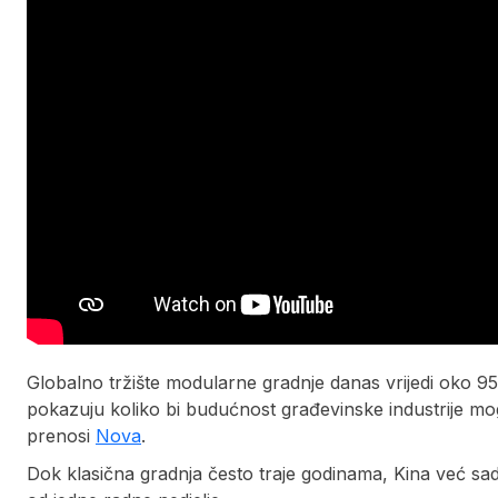
Globalno tržište modularne gradnje danas vrijedi oko 95 m
pokazuju koliko bi budućnost građevinske industrije mog
prenosi
Nova
.
Dok klasična gradnja često traje godinama, Kina već sa