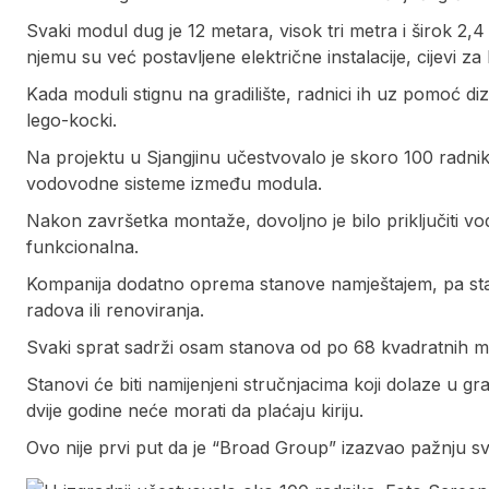
Svaki modul dug je 12 metara, visok tri metra i širok 2,
njemu su već postavljene električne instalacije, cijevi za 
Kada moduli stignu na gradilište, radnici ih uz pomoć d
lego-kocki.
Na projektu u Sjangjinu učestvovalo je skoro 100 radnika,
vodovodne sisteme između modula.
Nakon završetka montaže, dovoljno je bilo priključiti vod
funkcionalna.
Kompanija dodatno oprema stanove namještajem, pa st
radova ili renoviranja.
Svaki sprat sadrži osam stanova od po 68 kvadratnih metar
Stanovi će biti namijenjeni stručnjacima koji dolaze u 
dvije godine neće morati da plaćaju kiriju.
Ovo nije prvi put da je “Broad Group” izazvao pažnju svi