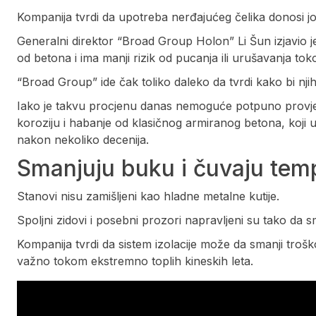
Kompanija tvrdi da upotreba nerđajućeg čelika donosi jo
Generalni direktor “Broad Group Holon” Li Šun izjavio je
od betona i ima manji rizik od pucanja ili urušavanja to
“Broad Group” ide čak toliko daleko da tvrdi kako bi nji
Iako je takvu procjenu danas nemoguće potpuno provjerit
koroziju i habanje od klasičnog armiranog betona, koji
nakon nekoliko decenija.
Smanjuju buku i čuvaju tem
Stanovi nisu zamišljeni kao hladne metalne kutije.
Spoljni zidovi i posebni prozori napravljeni su tako da
Kompanija tvrdi da sistem izolacije može da smanji troš
važno tokom ekstremno toplih kineskih leta.