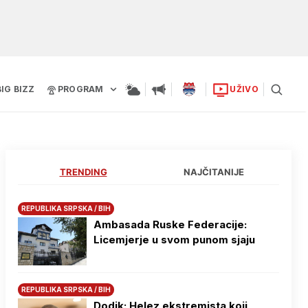
BIG BIZZ
PROGRAM
UŽIVO
TRENDING
NAJČITANIJE
REPUBLIKA SRPSKA / BIH
Ambasada Ruske Federacije:
Licemjerje u svom punom sjaju
REPUBLIKA SRPSKA / BIH
Dodik: Helez ekstremista koji