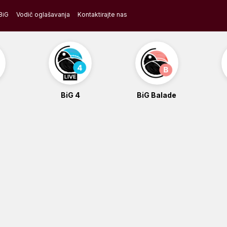
BiG
Vodič oglašavanja
Kontaktirajte nas
BiG 4
BiG Balade