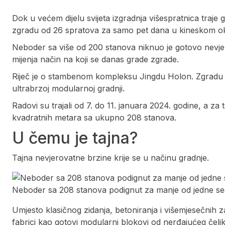
Dok u većem dijelu svijeta izgradnja višespratnica traje
zgradu od 26 spratova za samo pet dana u kineskom ok
Neboder sa više od 200 stanova niknuo je gotovo nevje
mijenja način na koji se danas grade zgrade.
Riječ je o stambenom kompleksu Jingdu Holon. Zgradu 
ultrabrzoj modularnoj gradnji.
Radovi su trajali od 7. do 11. januara 2024. godine, a za
kvadratnih metara sa ukupno 208 stanova.
U čemu je tajna?
Tajna nevjerovatne brzine krije se u načinu gradnje.
Neboder sa 208 stanova podignut za manje od jedne 
Umjesto klasičnog zidanja, betoniranja i višemjesečnih z
fabrici kao gotovi modularni blokovi od nerđajućeg čelik