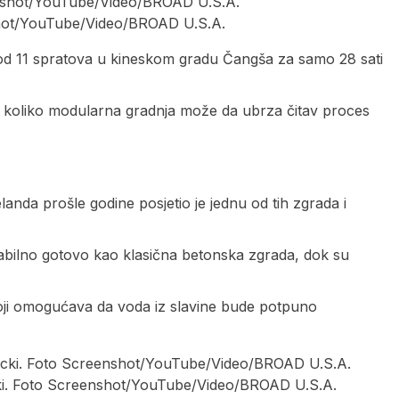
nshot/YouTube/Video/BROAD U.S.A.
u od 11 spratova u kineskom gradu Čangša za samo 28 sati
ao koliko modularna gradnja može da ubrza čitav proces
nda prošle godine posjetio je jednu od tih zgrada i
stabilno gotovo kao klasična betonska zgrada, dok su
 koji omogućava da voda iz slavine bude potpuno
cki. Foto Screenshot/YouTube/Video/BROAD U.S.A.