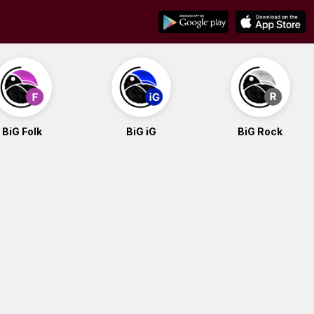
BiG Folk
BiG iG
BiG Rock