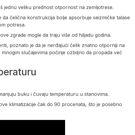
š jednu veliku prednost otpornost na zemljotrese.
 da čelična konstrukcija bolje apsorbuje seizmičke talase
kom potresa.
hove zgrade mogle da traju više od hiljadu godina.
i, poznato je da je nerđajući čelik znatno otporniji na
 u mnogim slučajevima počinje ozbiljno da propada već
peraturu
 smanjuju buku i čuvaju temperaturu u stanovima.
kove klimatizacije čak do 90 procenata, što je posebno