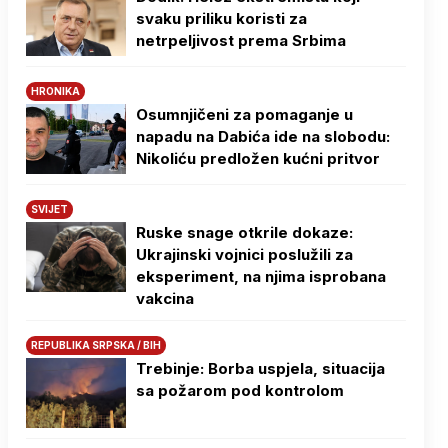
svaku priliku koristi za
netrpeljivost prema Srbima
HRONIKA
Osumnjičeni za pomaganje u
napadu na Dabića ide na slobodu:
Nikoliću predložen kućni pritvor
SVIJET
Ruske snage otkrile dokaze:
Ukrajinski vojnici poslužili za
eksperiment, na njima isprobana
vakcina
REPUBLIKA SRPSKA / BIH
Trebinje: Borba uspjela, situacija
sa požarom pod kontrolom