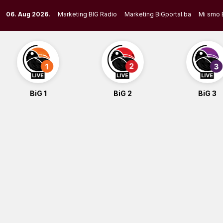
Skip
06. Aug 2026.
Marketing BIG Radio
Marketing BiGportal.ba
Mi smo 
to
content
BiG 1
BiG 2
BiG 3