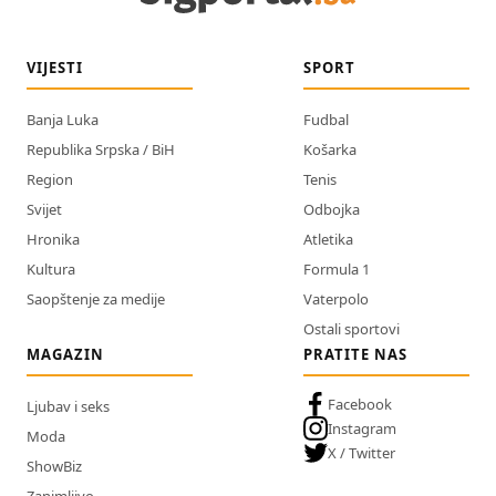
VIJESTI
SPORT
Banja Luka
Fudbal
Republika Srpska / BiH
Košarka
Region
Tenis
Svijet
Odbojka
Hronika
Atletika
Kultura
Formula 1
Saopštenje za medije
Vaterpolo
Ostali sportovi
MAGAZIN
PRATITE NAS
Facebook
Ljubav i seks
Instagram
Moda
X / Twitter
ShowBiz