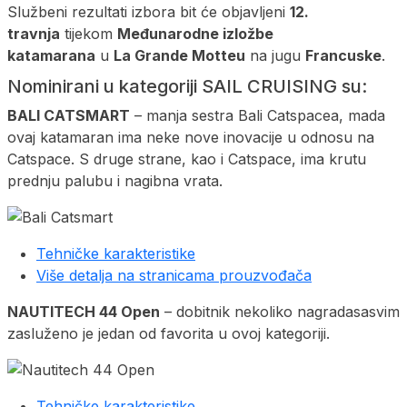
Službeni rezultati izbora bit će objavljeni
12.
travnja
tijekom
Međunarodne izložbe
katamarana
u
La Grande Motteu
na jugu
Francuske
.
Nominirani u kategoriji SAIL CRUISING su:
BALI CATSMART
– manja sestra Bali Catspacea, mada
ovaj katamaran ima neke nove inovacije u odnosu na
Catspace. S druge strane, kao i Catspace, ima krutu
prednju palubu i nagibna vrata.
Tehničke karakteristike
Više detalja na stranicama prouzvođača
NAUTITECH 44 Open
– dobitnik nekoliko nagradasasvim
zasluženo je jedan od favorita u ovoj kategoriji.
Tehničke karakteristike