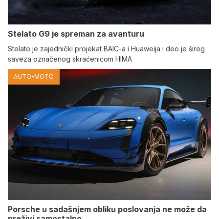
Stelato G9 je spreman za avanturu
Stelato je zajednički projekat BAIC-a i Huaweija i deo je šireg
saveza označenog skraćenicom HIMA
AUTO-MOTO
Porsche u sadašnjem obliku poslovanja ne može da
preživi samostalno