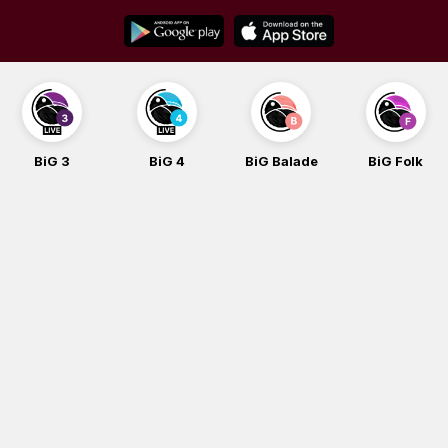
Skip
to
content
BiG 3
BiG 4
BiG Balade
BiG Folk