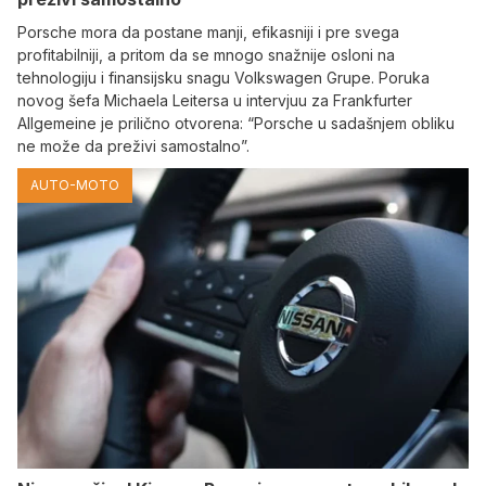
Porsche mora da postane manji, efikasniji i pre svega
profitabilniji, a pritom da se mnogo snažnije osloni na
tehnologiju i finansijsku snagu Volkswagen Grupe. Poruka
novog šefa Michaela Leitersa u intervjuu za Frankfurter
Allgemeine je prilično otvorena: “Porsche u sadašnjem obliku
ne može da preživi samostalno”.
AUTO-MOTO