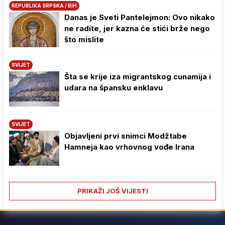
REPUBLIKA SRPSKA / BIH
Danas je Sveti Pantelejmon: Ovo nikako
ne radite, jer kazna će stići brže nego
što mislite
SVIJET
Šta se krije iza migrantskog cunamija i
udara na špansku enklavu
SVIJET
Objavljeni prvi snimci Modžtabe
Hamneja kao vrhovnog vođe Irana
PRIKAŽI JOŠ VIJESTI