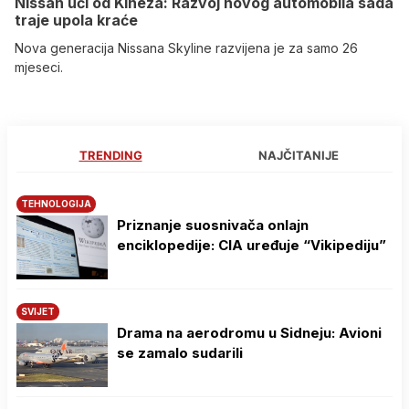
Nissan uči od Kineza: Razvoj novog automobila sada
traje upola kraće
Nova generacija Nissana Skyline razvijena je za samo 26
mjeseci.
TRENDING
NAJČITANIJE
TEHNOLOGIJA
Priznanje suosnivača onlajn
enciklopedije: CIA uređuje “Vikipediju”
SVIJET
Drama na aerodromu u Sidneju: Avioni
se zamalo sudarili