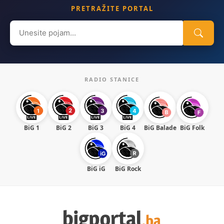
PRETRAŽITE PORTAL
Search
for:
RADIO STANICE
BiG 1
BiG 2
BiG 3
BiG 4
BiG Balade
BiG Folk
BiG iG
BiG Rock