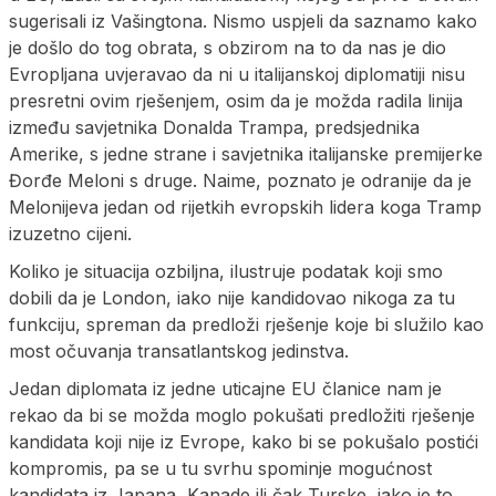
sugerisali iz Vašingtona. Nismo uspjeli da saznamo kako
je došlo do tog obrata, s obzirom na to da nas je dio
Evropljana uvjeravao da ni u italijanskoj diplomatiji nisu
presretni ovim rješenjem, osim da je možda radila linija
između savjetnika Donalda Trampa, predsjednika
Amerike, s jedne strane i savjetnika italijanske premijerke
Đorđe Meloni s druge. Naime, poznato je odranije da je
Melonijeva jedan od rijetkih evropskih lidera koga Tramp
izuzetno cijeni.
Koliko je situacija ozbiljna, ilustruje podatak koji smo
dobili da je London, iako nije kandidovao nikoga za tu
funkciju, spreman da predloži rješenje koje bi služilo kao
most očuvanja transatlantskog jedinstva.
Jedan diplomata iz jedne uticajne EU članice nam je
rekao da bi se možda moglo pokušati predložiti rješenje
kandidata koji nije iz Evrope, kako bi se pokušalo postići
kompromis, pa se u tu svrhu spominje mogućnost
kandidata iz Japana, Kanade ili čak Turske, iako je to