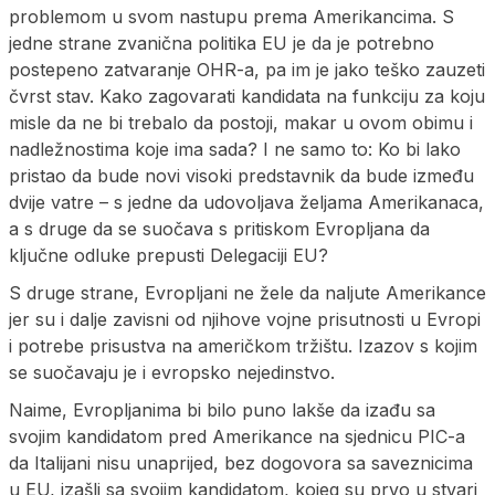
problemom u svom nastupu prema Amerikancima. S
jedne strane zvanična politika EU je da je potrebno
postepeno zatvaranje OHR-a, pa im je jako teško zauzeti
čvrst stav. Kako zagovarati kandidata na funkciju za koju
misle da ne bi trebalo da postoji, makar u ovom obimu i
nadležnostima koje ima sada? I ne samo to: Ko bi lako
pristao da bude novi visoki predstavnik da bude između
dvije vatre – s jedne da udovoljava željama Amerikanaca,
a s druge da se suočava s pritiskom Evropljana da
ključne odluke prepusti Delegaciji EU?
S druge strane, Evropljani ne žele da naljute Amerikance
jer su i dalje zavisni od njihove vojne prisutnosti u Evropi
i potrebe prisustva na američkom tržištu. Izazov s kojim
se suočavaju je i evropsko nejedinstvo.
Naime, Evropljanima bi bilo puno lakše da izađu sa
svojim kandidatom pred Amerikance na sjednicu PIC-a
da Italijani nisu unaprijed, bez dogovora sa saveznicima
u EU, izašli sa svojim kandidatom, kojeg su prvo u stvari