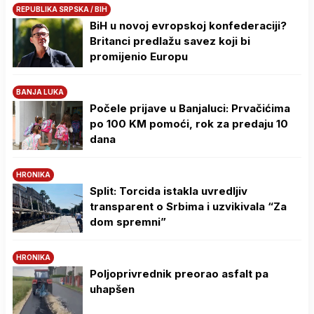
REPUBLIKA SRPSKA / BIH
BiH u novoj evropskoj konfederaciji?
Britanci predlažu savez koji bi
promijenio Europu
BANJA LUKA
Počele prijave u Banjaluci: Prvačićima
po 100 KM pomoći, rok za predaju 10
dana
HRONIKA
Split: Torcida istakla uvredljiv
transparent o Srbima i uzvikivala “Za
dom spremni”
HRONIKA
Poljoprivrednik preorao asfalt pa
uhapšen