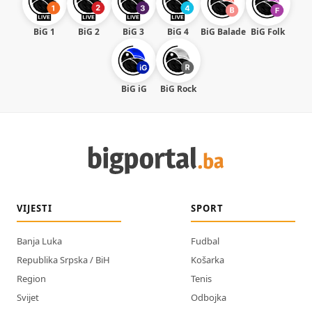
BiG 1
BiG 2
BiG 3
BiG 4
BiG Balade
BiG Folk
BiG iG
BiG Rock
VIJESTI
SPORT
Banja Luka
Fudbal
Republika Srpska / BiH
Košarka
Region
Tenis
Svijet
Odbojka