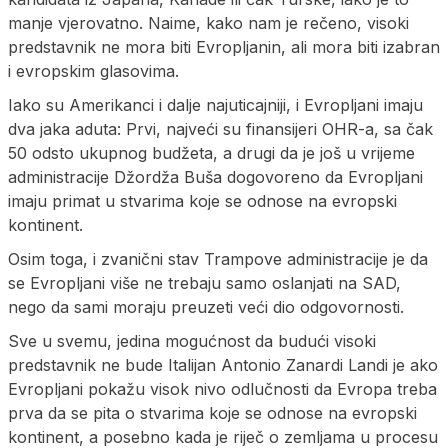
manje vjerovatno. Naime, kako nam je rečeno, visoki
predstavnik ne mora biti Evropljanin, ali mora biti izabran
i evropskim glasovima.
Iako su Amerikanci i dalje najuticajniji, i Evropljani imaju
dva jaka aduta: Prvi, najveći su finansijeri OHR-a, sa čak
50 odsto ukupnog budžeta, a drugi da je još u vrijeme
administracije Džordža Buša dogovoreno da Evropljani
imaju primat u stvarima koje se odnose na evropski
kontinent.
Osim toga, i zvanični stav Trampove administracije je da
se Evropljani više ne trebaju samo oslanjati na SAD,
nego da sami moraju preuzeti veći dio odgovornosti.
Sve u svemu, jedina mogućnost da budući visoki
predstavnik ne bude Italijan Antonio Zanardi Landi je ako
Evropljani pokažu visok nivo odlučnosti da Evropa treba
prva da se pita o stvarima koje se odnose na evropski
kontinent, a posebno kada je riječ o zemljama u procesu