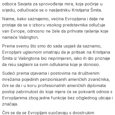
odbora Savjeta za sprovođenje mira, koja počinje u
srijedu, odlučivaće se o nasljedniku Kristijana Šmita.
Naime, kako saznajemo, većina Evropljana i dalje ne
pristaje da se o izboru visokog predstavnika odlučuje
van Evrope, odnosno ne žele da prihvate rješenje koje
nameće Vašington.
Prema svemu što smo do sada uspjeli da saznamo,
Evropljani uglavnom smatraju da je pritisak na Kristijana
Šmita iz Vašingtona bio neprimjeren, iako ih dio priznaje
da nisu saglasni sa svim odlukama koje je donosio.
Sudeći prema izjavama i postovima na društvenim
mrežama pojedinih penzionisanih američkih zvaničnika,
čini se da i u koru profesionalnih američkih diplomata
postoji zabrinutost do koje mjere će se pokvariti odnosi s
Evropljanima zbog jedne funkcije bez očiglednog uticaja i
značaja.
Čini se da se Evropljani suočavaju s dvostrukim