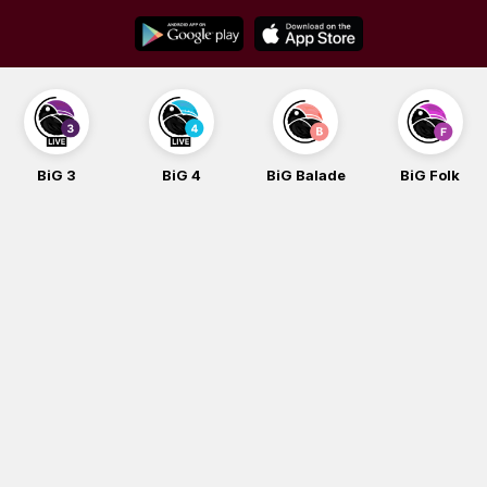
Skip
to
content
BiG 4
BiG Balade
BiG Folk
BiG iG