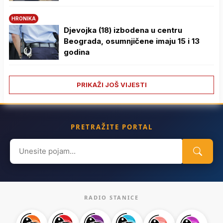
HRONIKA
Djevojka (18) izbodena u centru
Beograda, osumnjičene imaju 15 i 13
godina
PRIKAŽI JOŠ VIJESTI
PRETRAŽITE PORTAL
Search
for:
RADIO STANICE