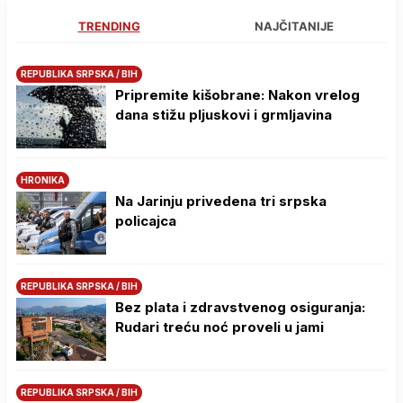
TRENDING
NAJČITANIJE
REPUBLIKA SRPSKA / BIH
Pripremite kišobrane: Nakon vrelog
dana stižu pljuskovi i grmljavina
HRONIKA
Na Јarinju privedena tri srpska
policajca
REPUBLIKA SRPSKA / BIH
Bez plata i zdravstvenog osiguranja:
Rudari treću noć proveli u jami
REPUBLIKA SRPSKA / BIH