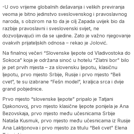
-U ovo vrijeme globalnih dešavanja i velikih previranja
veoma je bitno jedinstvo sveslovenskog i pravoslavnog
naroda, s obzirom na to da je cilj Zapada uvijek bio da
razbije pravoslavni i sveslovenski svijet, ne
dozvoljavajući im da se ujedine. Zato je važno njegovanje
ovakvih prijateljskih odnosa – rekao je Jolović.
Na finalnoj večeri “Slovenske ljepote od Vladivostoka do
Sokoca” koja je održana sinoć u hotelu “Zlatni bor” bilo
je pet prvih mjesta – za slovensku ljepotu, klasičnu
ljepotu, prvo mjesto Srbije, Rusije i prvo mjesto “Beli
cvet”, te su izabrane “Fešn model”, kraljica srca i dvije
grand pobjednice.
Prvo mjesto “slovenske ljepote” pripalo je Tatjani
Djakonovoj, prvo mjesto klasične ljepote ponijela je Ana
Bezovskaja, prvo mjesto među učesnicama Srbije
Nataša Kusmuk, prvo mjesto među učesnicama iz Rusije
Ana Laktjonova i prvo mjesto za titulu “Beli cvet” Elena