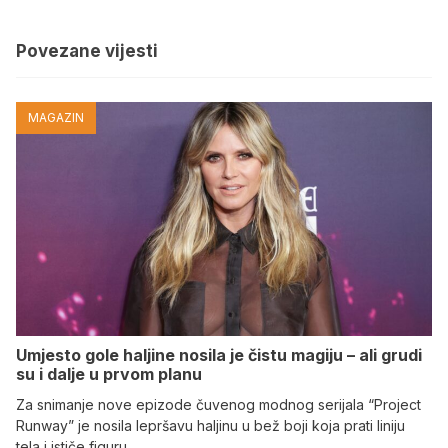
Povezane vijesti
MAGAZIN
Umjesto gole haljine nosila je čistu magiju – ali grudi
su i dalje u prvom planu
Za snimanje nove epizode čuvenog modnog serijala “Project
Runway” je nosila lepršavu haljinu u bež boji koja prati liniju
tela i ističe figuru