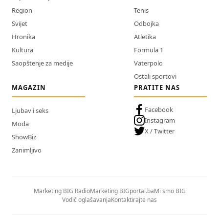
Region
Tenis
Svijet
Odbojka
Hronika
Atletika
Kultura
Formula 1
Saopštenje za medije
Vaterpolo
Ostali sportovi
MAGAZIN
PRATITE NAS
Facebook
Ljubav i seks
Instagram
Moda
X / Twitter
ShowBiz
Zanimljivo
Marketing BIG Radio
Marketing BIGportal.ba
Mi smo BIG
Vodič oglašavanja
Kontaktirajte nas