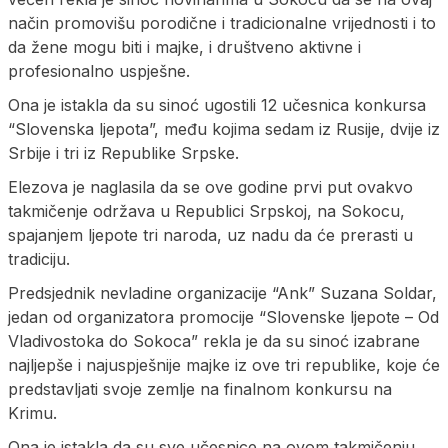
način promovišu porodične i tradicionalne vrijednosti i to
da žene mogu biti i majke, i društveno aktivne i
profesionalno uspješne.
Ona je istakla da su sinoć ugostili 12 učesnica konkursa
“Slovenska ljepota”, među kojima sedam iz Rusije, dvije iz
Srbije i tri iz Republike Srpske.
Elezova je naglasila da se ove godine prvi put ovakvo
takmičenje održava u Republici Srpskoj, na Sokocu,
spajanjem ljepote tri naroda, uz nadu da će prerasti u
tradiciju.
Predsjednik nevladine organizacije “Ank” Suzana Soldar,
jedan od organizatora promocije “Slovenske ljepote – Od
Vladivostoka do Sokoca” rekla je da su sinoć izabrane
najljepše i najuspješnije majke iz ove tri republike, koje će
predstavljati svoje zemlje na finalnom konkursu na
Krimu.
Ona je istakla da su sve učesnice na ovom takmičenju