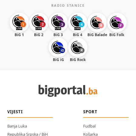
RADIO STANICE
BiG 1
BiG 2
BiG 3
BiG 4
BiG Balade
BiG Folk
BiG iG
BiG Rock
VIJESTI
SPORT
Banja Luka
Fudbal
Republika Srpska / BiH
Košarka