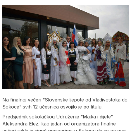
Na finalnoj večeri “Slovenske ljepote od Vladivostoka do
Sokoca” svih 12 učesnica osvojilo je po titulu.
Predsjednik sokolačkog Udruženja “Majka i dijete”
Aleksandra Elez, kao jedan od organizatora finalne
večeri rekla je sinoć novinarima u Sokocu da se na ovaj