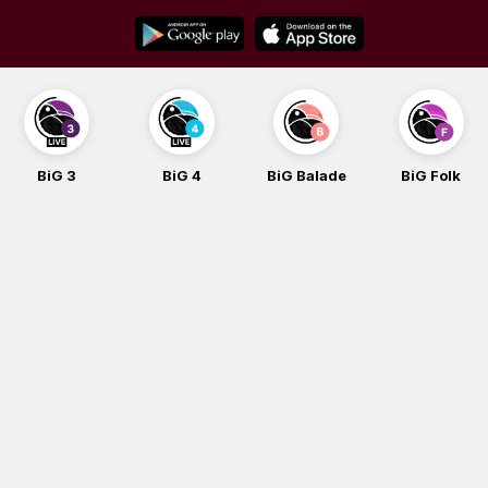
Skip
to
content
BiG 3
BiG 4
BiG Balade
BiG Folk