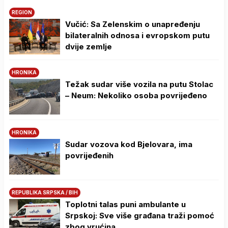
REGION
Vučić: Sa Zelenskim o unapređenju
bilateralnih odnosa i evropskom putu
dvije zemlje
HRONIKA
Težak sudar više vozila na putu Stolac
– Neum: Nekoliko osoba povrijeđeno
HRONIKA
Sudar vozova kod Bjelovara, ima
povrijeđenih
REPUBLIKA SRPSKA / BIH
Toplotni talas puni ambulante u
Srpskoj: Sve više građana traži pomoć
zbog vrućina