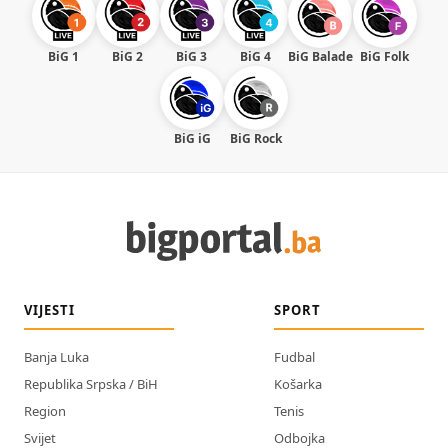
BiG 1
BiG 2
BiG 3
BiG 4
BiG Balade
BiG Folk
BiG iG
BiG Rock
VIJESTI
SPORT
Banja Luka
Fudbal
Republika Srpska / BiH
Košarka
Region
Tenis
Svijet
Odbojka