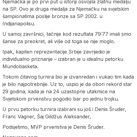
Njemačka je po prvi put u istoriji osvojila zlatnu medalju
na SP. Ovo je druga medalja za Njemačku na svjetskim
šampionatima poslije bronze sa SP 2002. u
Indijanapolisu.
U samoj završnici, tačnije kod rezultata 79:77 imali smo
šanse za preokret, ali više od toga se nije moglo.
Ipak, kapiten reprezentacije Srbije zavrijedio je
individualno priznanje – izabran je u idealnu petorku
Mundobasketa.
Tokom čitavog turnira bio je izvanredan i vukao tim kada
je bilo najpotrebnije. Uz to, uspio je da obori rekord star
29 godina, kada je na 24 uzastopne utakmice na
Svjetskom prvenstvu pogodio bar po jednu trojku.
U prvu petorku turnira izabrani su još i Denis Šruder,
Franc Vagner, Šaj Gildžus Aleksander,
Podsjetimo, MVP prvenstva je Denis Šruder.