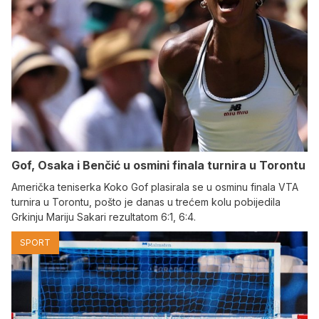
Gof, Osaka i Benčić u osmini finala turnira u Torontu
Američka teniserka Koko Gof plasirala se u osminu finala VTA
turnira u Torontu, pošto je danas u trećem kolu pobijedila
Grkinju Mariju Sakari rezultatom 6:1, 6:4.
SPORT