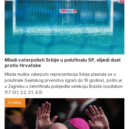
Mladi vaterpolisti Srbije u polufinalu SP, slijedi duel
protiv Hrvatske
Mlada muška vaterpolo reprezentacija Srbije plasirala se u
polufinale Svjetskog prvenstva (igrači do 16 godina), pošto je
u Zagrebu u četvrtfinalu pobijedila selekciju Brazila rezultatom
11:7 (3:1, 2:2, 2:1, 4:3).
FUDBAL