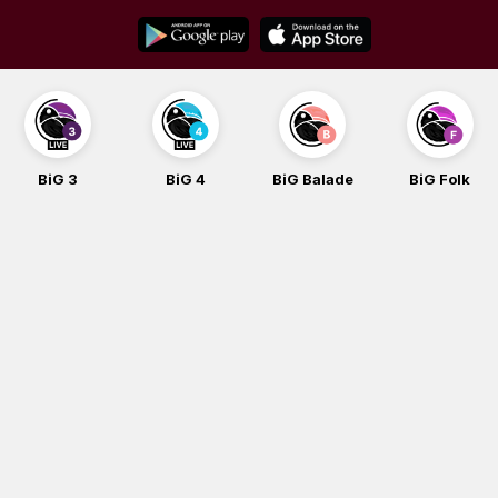
Skip
to
content
BiG 3
BiG 4
BiG Balade
BiG Folk