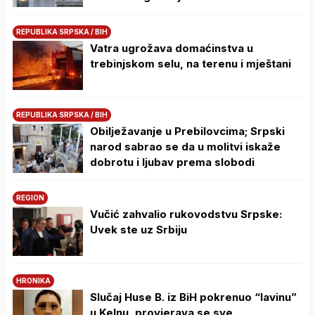
REPUBLIKA SRPSKA / BIH
Vatra ugrožava domaćinstva u
trebinjskom selu, na terenu i mještani
REPUBLIKA SRPSKA / BIH
Obilježavanje u Prebilovcima; Srpski
narod sabrao se da u molitvi iskaže
dobrotu i ljubav prema slobodi
REGION
Vučić zahvalio rukovodstvu Srpske:
Uvek ste uz Srbiju
HRONIKA
Slučaj Huse B. iz BiH pokrenuo “lavinu”
u Kelnu, provjerava se sve