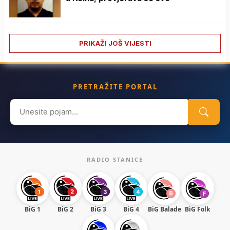
PRIKAŽI JOŠ VIJESTI
PRETRAŽITE PORTAL
Search
for:
RADIO STANICE
BiG 1
BiG 2
BiG 3
BiG 4
BiG Balade
BiG Folk