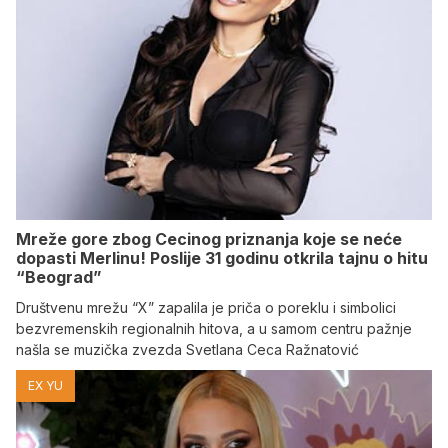
Mreže gore zbog Cecinog priznanja koje se neće
dopasti Merlinu! Poslije 31 godinu otkrila tajnu o hitu
“Beograd”
Društvenu mrežu “X” zapalila je priča o poreklu i simbolici
bezvremenskih regionalnih hitova, a u samom centru pažnje
našla se muzička zvezda Svetlana Ceca Ražnatović
EX YU