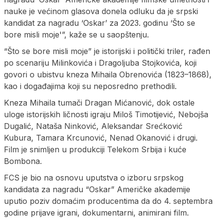
nauke je većinom glasova donela odluku da јe srpski
kandidat za nagradu ‘Oskar’ za 2023. godinu ‘Što se
bore misli moјe'”, kaže se u saopštenju.
“Što se bore misli moje” je istorijski i politički triler, rađen
po scenariju Milinkovića i Dragoljuba Stojkovića, koji
govori o ubistvu kneza Mihaila Obrenovića (1823–1868),
kao i događajima koji su neposredno prethodili.
Kneza Mihaila tumači Dragan Mićanović, dok ostale
uloge istorijskih ličnosti igraju Miloš Timotijević, Nebojša
Dugalić, Nataša Ninković, Aleksandar Srećković
Kubura, Tamara Krcunović, Nenad Okanović i drugi.
Film je snimljen u produkciji Telekom Srbija i kuće
Bombona.
FCS je bio na osnovu uputstva o izboru srpskog
kandidata za nagradu “Oskar” Američke akademije
uputio poziv domaćim producentima da do 4. septembra
godine priјave igrani, dokumentarni, animirani film.