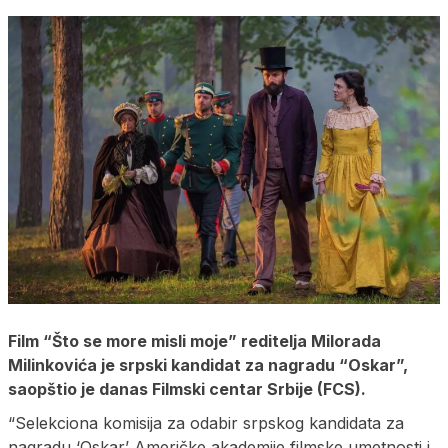
Film “Što se more misli moje” reditelja Milorada
Milinkovića je srpski kandidat za nagradu “Oskar”,
saopštio je danas Filmski centar Srbije (FCS).
“Selekciona komisiјa za odabir srpskog kandidata za
nagradu ‘Oskar’ Američke akademiјe filmske umetnosti i