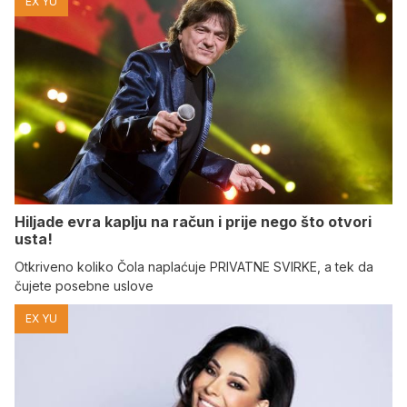
EX YU
Hiljade evra kaplju na račun i prije nego što otvori
usta!
Otkriveno koliko Čola naplaćuje PRIVATNE SVIRKE, a tek da
čujete posebne uslove
EX YU