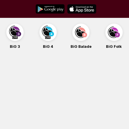
Skip
to
content
BiG 3
BiG 4
BiG Balade
BiG Folk