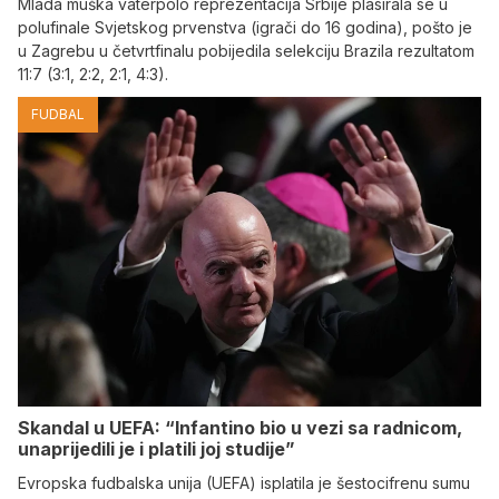
Mlada muška vaterpolo reprezentacija Srbije plasirala se u
polufinale Svjetskog prvenstva (igrači do 16 godina), pošto je
u Zagrebu u četvrtfinalu pobijedila selekciju Brazila rezultatom
11:7 (3:1, 2:2, 2:1, 4:3).
FUDBAL
Skandal u UEFA: “Infantino bio u vezi sa radnicom,
unaprijedili je i platili joj studije”
Evropska fudbalska unija (UEFA) isplatila je šestocifrenu sumu