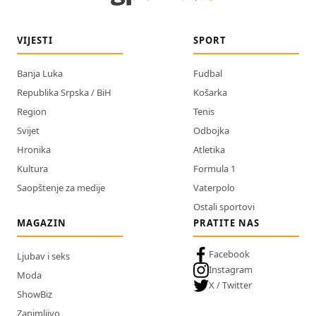
VIJESTI
SPORT
Banja Luka
Fudbal
Republika Srpska / BiH
Košarka
Region
Tenis
Svijet
Odbojka
Hronika
Atletika
Kultura
Formula 1
Saopštenje za medije
Vaterpolo
Ostali sportovi
MAGAZIN
PRATITE NAS
Facebook
Ljubav i seks
Instagram
Moda
X / Twitter
ShowBiz
Zanimljivo