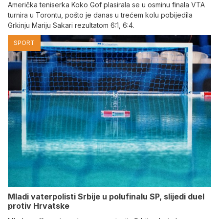
Američka teniserka Koko Gof plasirala se u osminu finala VTA
turnira u Torontu, pošto je danas u trećem kolu pobijedila
Grkinju Mariju Sakari rezultatom 6:1, 6:4.
SPORT
Mladi vaterpolisti Srbije u polufinalu SP, slijedi duel
protiv Hrvatske