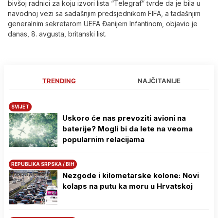
bivšoj radnici za koju izvori lista “Telegraf” tvrde da je bila u
navodnoj vezi sa sadašnjim predsjednikom FIFA, a tadašnjim
generalnim sekretarom UEFA Đanijem Infantinom, objavio je
danas, 8. avgusta, britanski list.
TRENDING
NAJČITANIJE
SVIJET
Uskoro će nas prevoziti avioni na
baterije? Mogli bi da lete na veoma
popularnim relacijama
REPUBLIKA SRPSKA / BIH
Nezgode i kilometarske kolone: Novi
kolaps na putu ka moru u Hrvatskoj