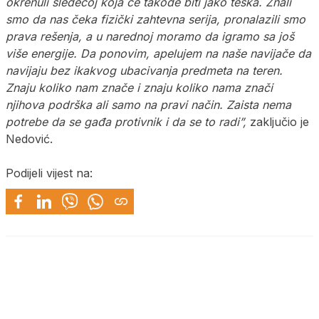
okrenuli sledećoj koja će takođe biti jako teška. Znali
smo da nas čeka fizički zahtevna serija, pronalazili smo
prava rešenja, a u narednoj moramo da igramo sa još
više energije. Da ponovim, apelujem na naše navijače da
navijaju bez ikakvog ubacivanja predmeta na teren.
Znaju koliko nam znače i znaju koliko nama znači
njihova podrška ali samo na pravi način. Zaista nema
potrebe da se gađa protivnik i da se to radi”,
zaključio je
Nedović.
Podijeli vijest na: