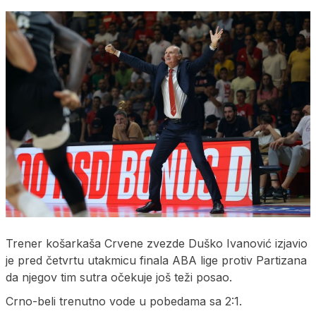
Trener košarkaša Crvene zvezde Duško Ivanović izjavio
je pred četvrtu utakmicu finala ABA lige protiv Partizana
da njegov tim sutra očekuje još teži posao.
Crno-beli trenutno vode u pobedama sa 2:1.