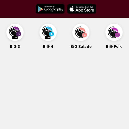
Skip
to
content
BiG 3
BiG 4
BiG Balade
BiG Folk