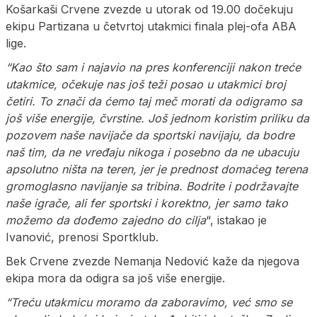
Košarkaši Crvene zvezde u utorak od 19.00 dočekuju
ekipu Partizana u četvrtoj utakmici finala plej-ofa ABA
lige.
“Kao što sam i najavio na pres konferenciji nakon treće
utakmice, očekuje nas još teži posao u utakmici broj
četiri. To znači da ćemo taj meč morati da odigramo sa
još više energije, čvrstine. Još jednom koristim priliku da
pozovem naše navijače da sportski navijaju, da bodre
naš tim, da ne vređaju nikoga i posebno da ne ubacuju
apsolutno ništa na teren, jer je prednost domaćeg terena
gromoglasno navijanje sa tribina. Bodrite i podržavajte
naše igrače, ali fer sportski i korektno, jer samo tako
možemo da dođemo zajedno do cilja
“, istakao je
Ivanović, prenosi Sportklub.
Bek Crvene zvezde Nemanja Nedović kaže da njegova
ekipa mora da odigra sa još više energije.
“Treću utakmicu moramo da zaboravimo, već smo se