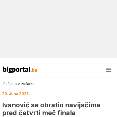
Početna
»
Košarka
20. Juna 2023.
Ivanović se obratio navijačima
pred četvrti meč finala