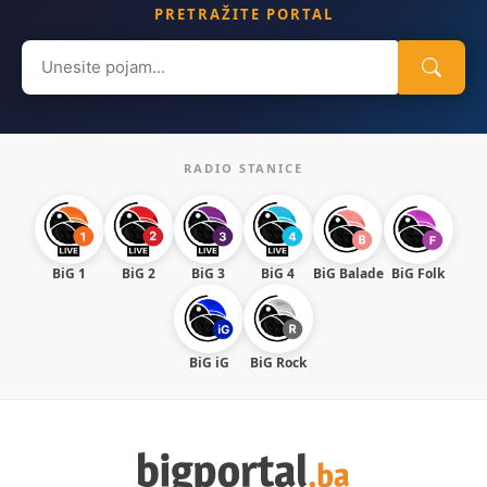
PRETRAŽITE PORTAL
Search
for:
RADIO STANICE
BiG 1
BiG 2
BiG 3
BiG 4
BiG Balade
BiG Folk
BiG iG
BiG Rock