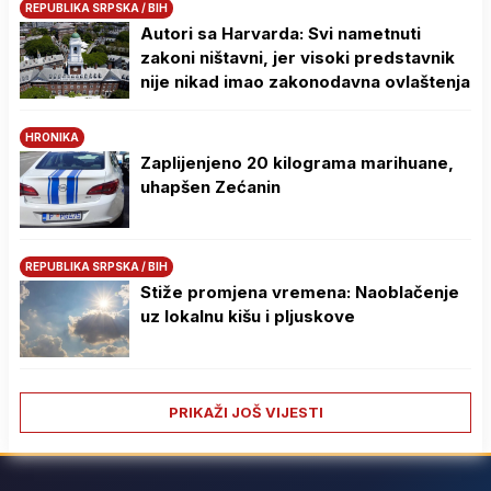
REPUBLIKA SRPSKA / BIH
Autori sa Harvarda: Svi nametnuti
zakoni ništavni, jer visoki predstavnik
nije nikad imao zakonodavna ovlaštenja
HRONIKA
Zaplijenjeno 20 kilograma marihuane,
uhapšen Zećanin
REPUBLIKA SRPSKA / BIH
Stiže promjena vremena: Naoblačenje
uz lokalnu kišu i pljuskove
PRIKAŽI JOŠ VIJESTI