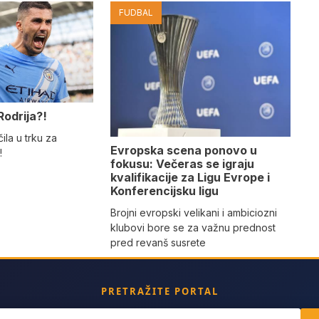
FUDBAL
Rodrija?!
ila u trku za
Evropska scena ponovo u
!
fokusu: Večeras se igraju
kvalifikacije za Ligu Evrope i
Konferencijsku ligu
Brojni evropski velikani i ambiciozni
klubovi bore se za važnu prednost
pred revanš susrete
PRETRAŽITE PORTAL
ch