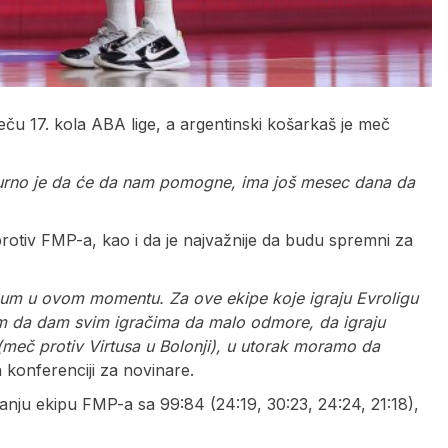
eču 17. kola ABA lige, a argentinski košarkaš je meč
gurno je da će da nam pomogne, ima još mesec dana da
rotiv FMP-a, kao i da je najvažnije da budu spremni za
imum u ovom momentu. Za ove ekipe koje igraju Evroligu
am da dam svim igračima da malo odmore, da igraju
(meč protiv Virtusa u Bolonji), u utorak moramo da
 konferenciji za novinare.
nju ekipu FMP-a sa 99:84 (24:19, 30:23, 24:24, 21:18),