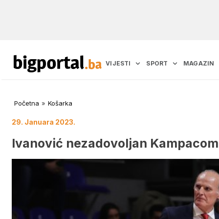
VIJESTI
SPORT
MAGAZIN
Početna
»
Košarka
29. Januara 2023.
Ivanović nezadovoljan Kampacom