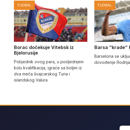
FUDBAL
FUDBAL
Barsa “krade” 
Borac dočekuje Vitebsk iz
Bjelorusije
Barselona se uključ
Pobjednik ovog para, u posljednjem
dovođenje Rodrija
kolu kvalifikacija, igraće sa boljim iz
dva meča švajcarskog Tuna i
islandskog Valura
Sear