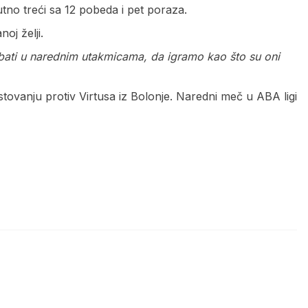
no treći sa 12 pobeda i pet poraza.
oj želji.
ebati u narednim utakmicama, da igramo kao što su oni
tovanju protiv Virtusa iz Bolonje. Naredni meč u ABA ligi