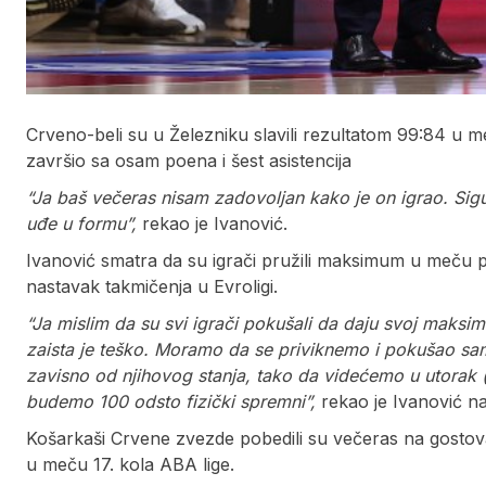
Crveno-beli su u Železniku slavili rezultatom 99:84 u m
završio sa osam poena i šest asistencija
“Ja baš večeras nisam zadovoljan kako je on igrao. Si
uđe u formu”,
rekao je Ivanović.
Ivanović smatra da su igrači pružili maksimum u meču p
nastavak takmičenja u Evroligi.
“Ja mislim da su svi igrači pokušali da daju svoj maks
zaista je teško. Moramo da se priviknemo i pokušao s
zavisno od njihovog stanja, tako da videćemo u utorak 
budemo 100 odsto fizički spremni”,
rekao je Ivanović na
Košarkaši Crvene zvezde pobedili su večeras na gostova
u meču 17. kola ABA lige.