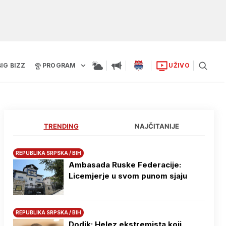
BIG BIZZ
PROGRAM
UŽIVO
TRENDING
NAJČITANIJE
REPUBLIKA SRPSKA / BIH
Ambasada Ruske Federacije:
Licemjerje u svom punom sjaju
REPUBLIKA SRPSKA / BIH
Dodik: Helez ekstremista koji