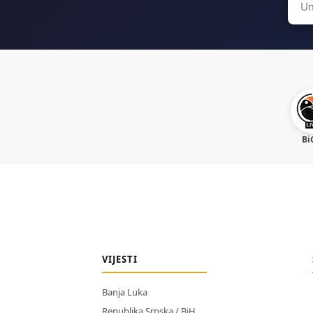
for:
Bi
VIJESTI
Banja Luka
Republika Srpska / BiH