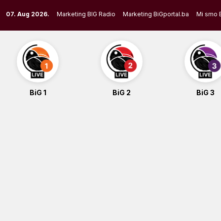
Skip
07. Aug 2026.
Marketing BIG Radio
Marketing BiGportal.ba
Mi smo 
to
content
BiG 1
BiG 2
BiG 3