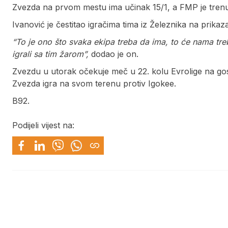
Zvezda na prvom mestu ima učinak 15/1, a FMP je trenut
Ivanović je čestitao igračima tima iz Železnika na prikazan
“To je ono što svaka ekipa treba da ima, to će nama tr
igrali sa tim žarom”,
dodao je on.
Zvezdu u utorak očekuje meč u 22. kolu Evrolige na gos
Zvezda igra na svom terenu protiv Igokee.
B92.
Podijeli vijest na: