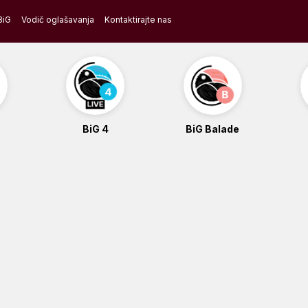
BiG
Vodič oglašavanja
Kontaktirajte nas
BiG 4
BiG Balade