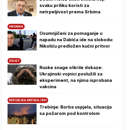
svaku priliku koristi za
netrpeljivost prema Srbima
HRONIKA
Osumnjičeni za pomaganje u
napadu na Dabića ide na slobodu:
Nikoliću predložen kućni pritvor
SVIJET
Ruske snage otkrile dokaze:
Ukrajinski vojnici poslužili za
eksperiment, na njima isprobana
vakcina
REPUBLIKA SRPSKA / BIH
Trebinje: Borba uspjela, situacija
sa požarom pod kontrolom