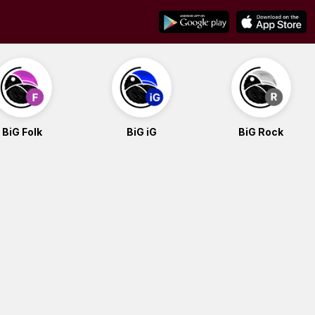
BiG Folk
BiG iG
BiG Rock