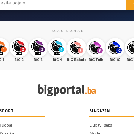
RADIO STANICE
G 1
BiG 2
BiG 3
BiG 4
BiG Balade
BiG Folk
BiG iG
BiG
SPORT
MAGAZIN
Fudbal
Ljubav i seks
Košarka
Moda