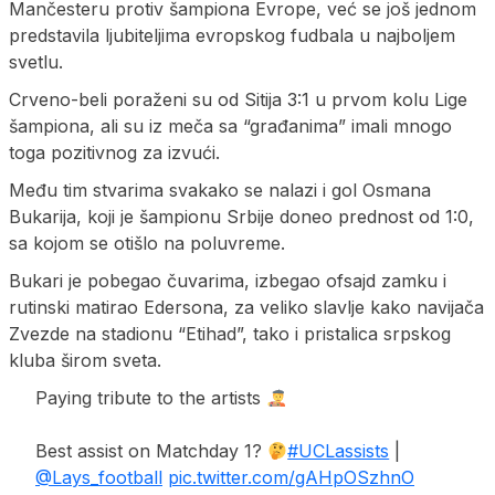
Mančesteru protiv šampiona Evrope, već se još jednom
predstavila ljubiteljima evropskog fudbala u najboljem
svetlu.
Crveno-beli poraženi su od Sitija 3:1 u prvom kolu Lige
šampiona, ali su iz meča sa “građanima” imali mnogo
toga pozitivnog za izvući.
Među tim stvarima svakako se nalazi i gol Osmana
Bukarija, koji je šampionu Srbije doneo prednost od 1:0,
sa kojom se otišlo na poluvreme.
Bukari je pobegao čuvarima, izbegao ofsajd zamku i
rutinski matirao Edersona, za veliko slavlje kako navijača
Zvezde na stadionu “Etihad”, tako i pristalica srpskog
kluba širom sveta.
Paying tribute to the artists
Best assist on Matchday 1?
#UCLassists
|
@Lays_football
pic.twitter.com/gAHpOSzhnO