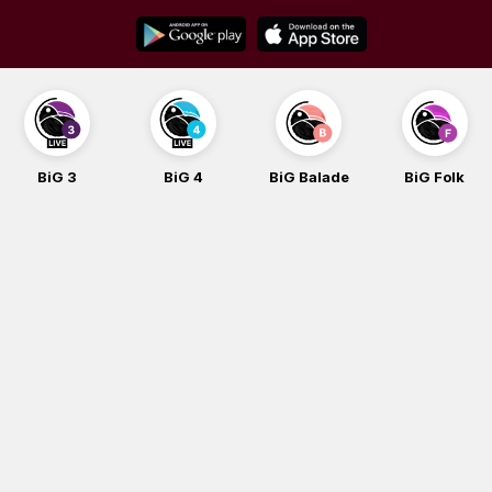
Skip
to
content
BiG 4
BiG Balade
BiG Folk
BiG iG