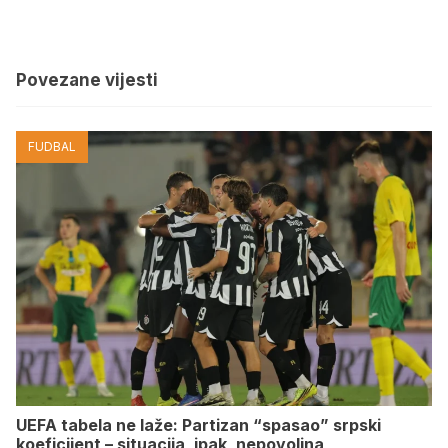
Povezane vijesti
FUDBAL
UEFA tabela ne laže: Partizan “spasao” srpski
koeficijent – situacija, ipak, nepovoljna