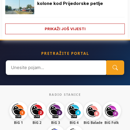
kolone kod Prijedorske petlje
PRIKAŽI JOŠ VIJESTI
PRETRAŽITE PORTAL
Search
for:
RADIO STANICE
BiG 1
BiG 2
BiG 3
BiG 4
BiG Balade
BiG Folk