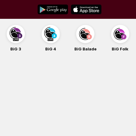
Skip
to
content
BiG 3
BiG 4
BiG Balade
BiG Folk