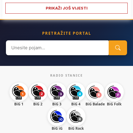
PRIKAŽI JOŠ VIJESTI
PRETRAŽITE PORTAL
Search
for:
RADIO STANICE
BiG 1
BiG 2
BiG 3
BiG 4
BiG Balade
BiG Folk
BiG iG
BiG Rock