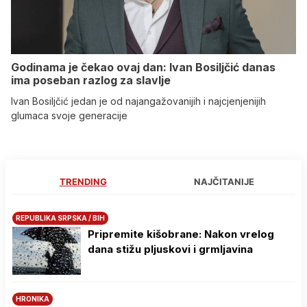
Godinama je čekao ovaj dan: Ivan Bosiljčić danas
ima poseban razlog za slavlje
Ivan Bosiljčić jedan je od najangažovanijih i najcjenjenijih
glumaca svoje generacije
TRENDING
NAJČITANIJE
REPUBLIKA SRPSKA / BIH
Pripremite kišobrane: Nakon vrelog
dana stižu pljuskovi i grmljavina
HRONIKA