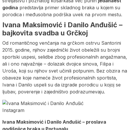
streljaštvu i poznatog košarkaša već punih
jedanaest
godina
predstavlja primer skladnog braka u kojem su
porodica i međusobna podrška uvek na prvom mestu.
Ivana Maksimović i Danilo Anđušić –
bajkovita svadba u Grčkoj
Od romantičnog venčanja na grčkom ostrvu Santorini
2015. godine, njihov zajednički život obeležili su brojni
sportski uspesi, selidbe zbog profesionalnih angažmana,
ali i ono najvažnije – dolazak dvojice sinova, Filipa i
Uroša, koji su njihov svet učinili potpunim. Bez obzira na
obaveze koje nameće život profesionalnih sportista,
Ivana i Danilo uspeli su da izgrade porodicu u kojoj se
ljubav, poverenje i zajedništvo podrazumevaju.
Instagram
Ivana Maksimović i Danilo Anđušić – proslava
godišnjice braka u Portugalu