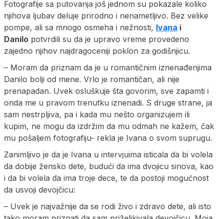
Fotografije sa putovanja još jednom su pokazale koliko
njihova ljubav deluje prirodno i nenametljivo. Bez velike
pompe, ali sa mnogo osmeha i nežnosti,
Ivana
i
Danilo
potvrdili su da je upravo vreme provedeno
zajedno njihov najdragoceniji poklon za godišnjicu.
– Moram da priznam da je u romantičnim iznenađenjima
Danilo bolji od mene. Vrlo je romantičan, ali nije
prenapadan. Uvek osluškuje šta govorim, sve zapamti i
onda me u pravom trenutku iznenadi. S druge strane, ja
sam nestrpljiva, pa i kada mu nešto organizujem ili
kupim, ne mogu da izdržim da mu odmah ne kažem, čak
mu pošaljem fotografiju- rekla je Ivana o svom suprugu.
Zanimljivo je da je Ivana u intervjuima isticala da bi volela
da dobije žensko dete, budući da ima dvojicu sinova, kao
i da bi volela da ima troje dece, te da postoji mogućnost
da usvoji devojčicu:
– Uvek je najvažnije da se rodi živo i zdravo dete, ali isto
tako moram priznati da sam priželjkivala devojčicu. Moja