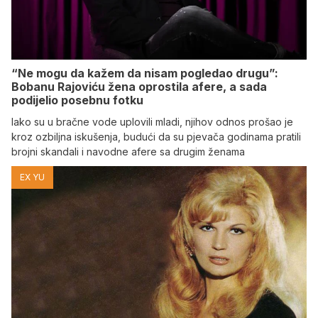
“Ne mogu da kažem da nisam pogledao drugu”:
Bobanu Rajoviću žena oprostila afere, a sada
podijelio posebnu fotku
Iako su u bračne vode uplovili mladi, njihov odnos prošao je
kroz ozbiljna iskušenja, budući da su pjevača godinama pratili
brojni skandali i navodne afere sa drugim ženama
EX YU