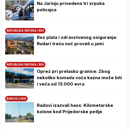
Na Јarinju privedena tri srpska
policajca
REPUBLIKA SRPSKA / BIH
Bez plata i zdravstvenog osiguranja:
Rudari treću noć proveli u jami
REPUBLIKA SRPSKA / BIH
Oprez pri prelasku granice: Zbog
nekoliko komada voća kazna može biti
i veća od 13.000 evra
BANJA LUKA
Radovi izazvali haos: Kilometarske
kolone kod Prijedorske petlje