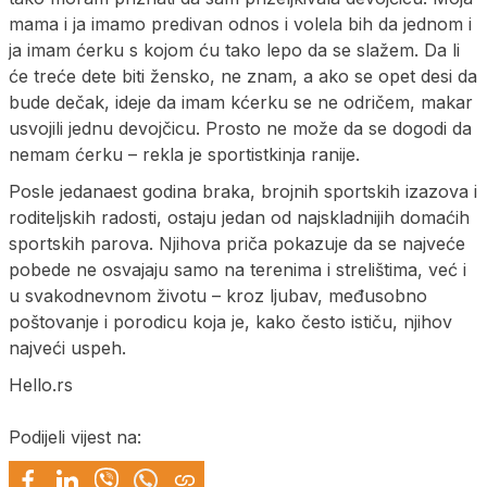
mama i ja imamo predivan odnos i volela bih da jednom i
ja imam ćerku s kojom ću tako lepo da se slažem. Da li
će treće dete biti žensko, ne znam, a ako se opet desi da
bude dečak, ideje da imam kćerku se ne odričem, makar
usvojili jednu devojčicu. Prosto ne može da se dogodi da
nemam ćerku – rekla je sportistkinja ranije.
Posle jedanaest godina braka, brojnih sportskih izazova i
roditeljskih radosti, ostaju jedan od najskladnijih domaćih
sportskih parova. Njihova priča pokazuje da se najveće
pobede ne osvajaju samo na terenima i strelištima, već i
u svakodnevnom životu – kroz ljubav, međusobno
poštovanje i porodicu koja je, kako često ističu, njihov
najveći uspeh.
Hello.rs
Podijeli vijest na: