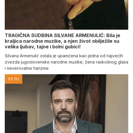
TRAGIČNA SUDBINA SILVANE ARMENULIĆ: Bila je
kraljica narodne muzike, a njen život obilježile su
velika ljubav, tajne i bolni gubici!
Silvana Armenulić ostala je upamćena kao jedna od najvećih
zvezda jugoslovenske narodne muzike, žena raskošnog glasa
i neverovatne harizme
EX YU