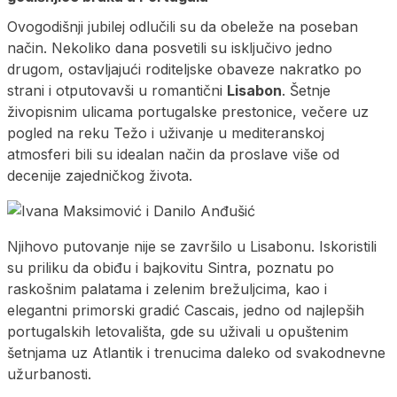
Ovogodišnji jubilej odlučili su da obeleže na poseban
način. Nekoliko dana posvetili su isključivo jedno
drugom, ostavljajući roditeljske obaveze nakratko po
strani i otputovavši u romantični
Lisabon
. Šetnje
živopisnim ulicama portugalske prestonice, večere uz
pogled na reku Težo i uživanje u mediteranskoj
atmosferi bili su idealan način da proslave više od
decenije zajedničkog života.
Njihovo putovanje nije se završilo u Lisabonu. Iskoristili
su priliku da obiđu i bajkovitu Sintra, poznatu po
raskošnim palatama i zelenim brežuljcima, kao i
elegantni primorski gradić Cascais, jedno od najlepših
portugalskih letovališta, gde su uživali u opuštenim
šetnjama uz Atlantik i trenucima daleko od svakodnevne
užurbanosti.