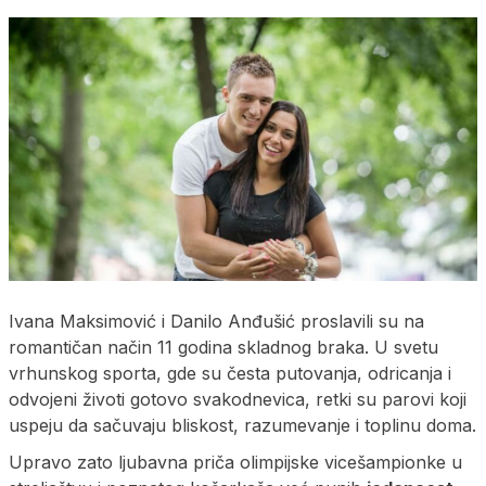
Ivana Maksimović i Danilo Anđušić proslavili su na
romantičan način 11 godina skladnog braka. U svetu
vrhunskog sporta, gde su česta putovanja, odricanja i
odvojeni životi gotovo svakodnevica, retki su parovi koji
uspeju da sačuvaju bliskost, razumevanje i toplinu doma.
Upravo zato ljubavna priča olimpijske vicešampionke u