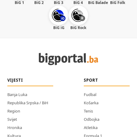
BiG 1
BiG 2
BiG 3
BiG 4
BiG Balade
BiG Folk
BiG iG
BiG Rock
VIJESTI
SPORT
Banja Luka
Fudbal
Republika Srpska / BiH
Košarka
Region
Tenis
Svijet
Odbojka
Hronika
Atletika
Kultura
Formula 1