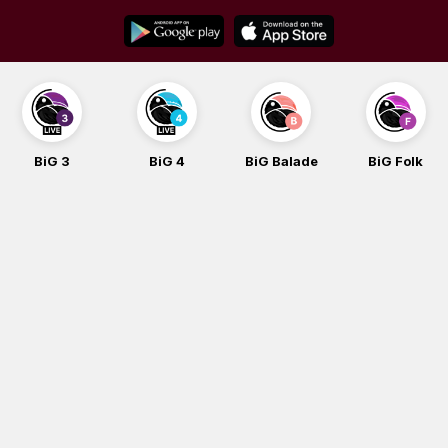
Skip
to
content
BiG 3
BiG 4
BiG Balade
BiG Folk