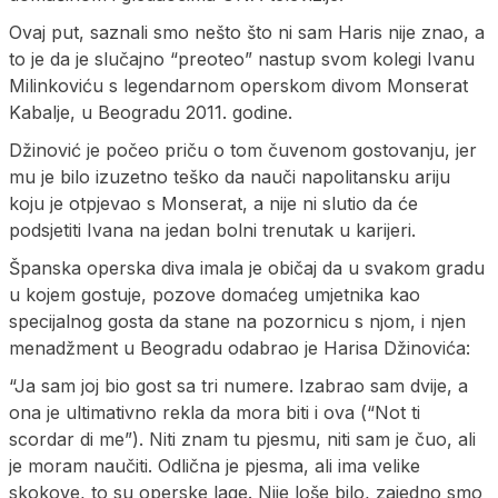
Ovaj put, saznali smo nešto što ni sam Haris nije znao, a
to je da je slučajno “preoteo” nastup svom kolegi Ivanu
Milinkoviću s legendarnom operskom divom Monserat
Kabalje, u Beogradu 2011. godine.
Džinović je počeo priču o tom čuvenom gostovanju, jer
mu je bilo izuzetno teško da nauči napolitansku ariju
koju je otpjevao s Monserat, a nije ni slutio da će
podsjetiti Ivana na jedan bolni trenutak u karijeri.
Španska operska diva imala je običaj da u svakom gradu
u kojem gostuje, pozove domaćeg umjetnika kao
specijalnog gosta da stane na pozornicu s njom, i njen
menadžment u Beogradu odabrao je Harisa Džinovića:
“Ja sam joj bio gost sa tri numere. Izabrao sam dvije, a
ona je ultimativno rekla da mora biti i ova (“Not ti
scordar di me”). Niti znam tu pjesmu, niti sam je čuo, ali
je moram naučiti. Odlična je pjesma, ali ima velike
skokove, to su operske lage. Nije loše bilo, zajedno smo