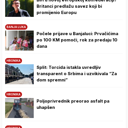
Britanci predlažu savez koji bi
promijenio Europu
BANJA LUKA
Počele prijave u Banjaluci: Prvačićima
po 100 KM pomoći, rok za predaju 10
dana
HRONIKA
Split: Torcida istakla uvredljiv
transparent o Srbima i uzvikivala “Za
dom spremni”
HRONIKA
Poljoprivrednik preorao asfalt pa
uhapšen