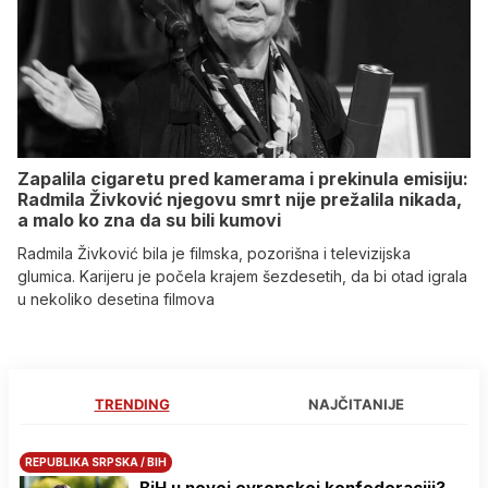
Zapalila cigaretu pred kamerama i prekinula emisiju:
Radmila Živković njegovu smrt nije prežalila nikada,
a malo ko zna da su bili kumovi
Radmila Živković bila je filmska, pozorišna i televizijska
glumica. Karijeru je počela krajem šezdesetih, da bi otad igrala
u nekoliko desetina filmova
TRENDING
NAJČITANIJE
REPUBLIKA SRPSKA / BIH
BiH u novoj evropskoj konfederaciji?