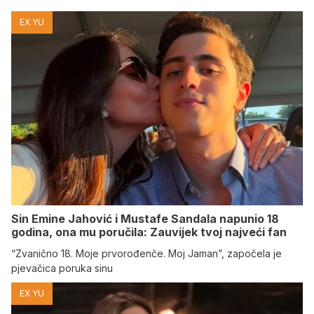
EX YU
Sin Emine Jahović i Mustafe Sandala napunio 18
godina, ona mu poručila: Zauvijek tvoj najveći fan
“Zvanično 18. Moje prvorođenče. Moj Jaman”, započela je
pjevačica poruka sinu
EX YU