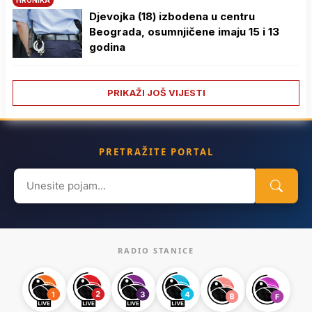
HRONIKA
Djevojka (18) izbodena u centru
Beograda, osumnjičene imaju 15 i 13
godina
PRIKAŽI JOŠ VIJESTI
PRETRAŽITE PORTAL
Search
for:
RADIO STANICE