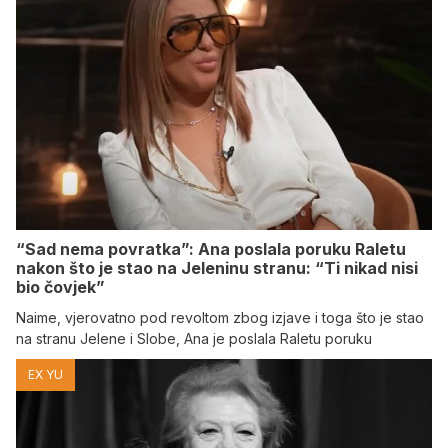
“Sad nema povratka”: Ana poslala poruku Raletu
nakon što je stao na Jeleninu stranu: “Ti nikad nisi
bio čovjek”
Naime, vjerovatno pod revoltom zbog izjave i toga što je stao
na stranu Jelene i Slobe, Ana je poslala Raletu poruku
EX YU