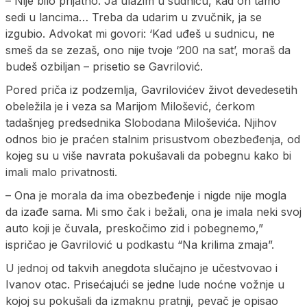
– Nije bilo prijatno. Ja ulazim u sudnicu, kad on tamo
sedi u lancima… Treba da udarim u zvučnik, ja se
izgubio. Advokat mi govori: ‘Kad uđeš u sudnicu, ne
smeš da se zezaš, ono nije tvoje ‘200 na sat’, moraš da
budeš ozbiljan – prisetio se Gavrilović.
Pored priča iz podzemlja, Gavrilovićev život devedesetih
obeležila je i veza sa Marijom Milošević, ćerkom
tadašnjeg predsednika Slobodana Miloševića. Njihov
odnos bio je praćen stalnim prisustvom obezbeđenja, od
kojeg su u više navrata pokušavali da pobegnu kako bi
imali malo privatnosti.
– Ona je morala da ima obezbeđenje i nigde nije mogla
da izađe sama. Mi smo čak i bežali, ona je imala neki svoj
auto koji je čuvala, preskočimo zid i pobegnemo,”
ispričao je Gavrilović u podkastu “Na krilima zmaja”.
U jednoj od takvih anegdota slučajno je učestvovao i
Ivanov otac. Prisećajući se jedne lude noćne vožnje u
kojoj su pokušali da izmaknu pratnji, pevač je opisao