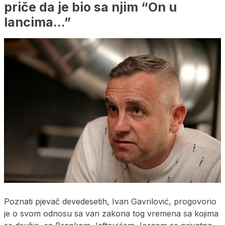
priče da je bio sa njim “On u
lancima…”
Poznati pjevač devedesetih, Ivan Gavrilović, progovorio
je o svom odnosu sa van zakona tog vremena sa kojima