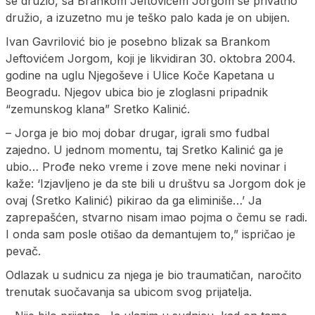
se družio, sa Brankom Jeftovićem Jorgom se privatno
družio, a izuzetno mu je teško palo kada je on ubijen.
Ivan Gavrilović bio je posebno blizak sa Brankom
Jeftovićem Jorgom, koji je likvidiran 30. oktobra 2004.
godine na uglu Njegoševe i Ulice Koče Kapetana u
Beogradu. Njegov ubica bio je zloglasni pripadnik
“zemunskog klana” Sretko Kalinić.
– Jorga je bio moj dobar drugar, igrali smo fudbal
zajedno. U jednom momentu, taj Sretko Kalinić ga je
ubio… Prođe neko vreme i zove mene neki novinar i
kaže: ‘Izjavljeno je da ste bili u društvu sa Jorgom dok je
ovaj (Sretko Kalinić) pikirao da ga eliminiše…’ Ja
zaprepašćen, stvarno nisam imao pojma o čemu se radi.
I onda sam posle otišao da demantujem to,” ispričao je
pevač.
Odlazak u sudnicu za njega je bio traumatičan, naročito
trenutak suočavanja sa ubicom svog prijatelja.