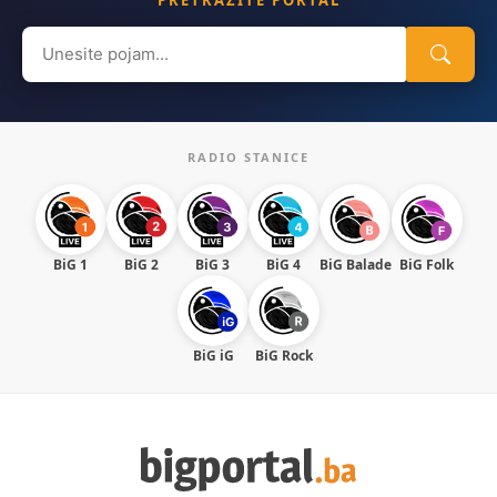
Search
for:
RADIO STANICE
BiG 1
BiG 2
BiG 3
BiG 4
BiG Balade
BiG Folk
BiG iG
BiG Rock