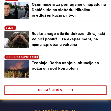
Osumnjičeni za pomaganje u napadu na
Dabića ide na slobodu: Nikoliću
predložen kućni pritvor
SVIJET
Ruske snage otkrile dokaze: Ukrajinski
vojnici poslužili za eksperiment, na
njima isprobana vakcina
REPUBLIKA SRPSKA / BIH
Trebinje: Borba uspjela, situacija sa
požarom pod kontrolom
PRIKAŽI JOŠ VIJESTI
PRETRAŽITE PORTAL