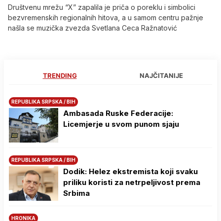
Društvenu mrežu “X” zapalila je priča o poreklu i simbolici
bezvremenskih regionalnih hitova, a u samom centru pažnje
našla se muzička zvezda Svetlana Ceca Ražnatović
TRENDING
NAJČITANIJE
REPUBLIKA SRPSKA / BIH
Ambasada Ruske Federacije:
Licemjerje u svom punom sjaju
REPUBLIKA SRPSKA / BIH
Dodik: Helez ekstremista koji svaku
priliku koristi za netrpeljivost prema
Srbima
HRONIKA