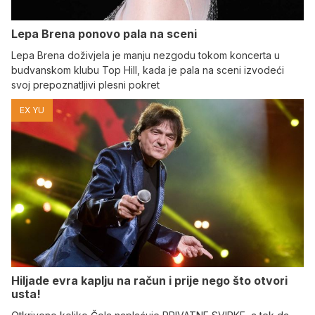
Lepa Brena ponovo pala na sceni
Lepa Brena doživjela je manju nezgodu tokom koncerta u
budvanskom klubu Top Hill, kada je pala na sceni izvodeći
svoj prepoznatljivi plesni pokret
EX YU
Hiljade evra kaplju na račun i prije nego što otvori
usta!