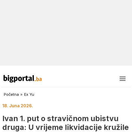
Početna
»
Ex Yu
18. Juna 2026.
Ivan 1. put o stravičnom ubistvu
druga: U vrijeme likvidacije kružile