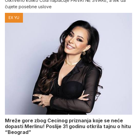
Otkriveno koliko Čola naplaćuje PRIVATNE SVIRKE, a tek da
čujete posebne uslove
EX YU
Mreže gore zbog Cecinog priznanja koje se neće
dopasti Merlinu! Poslije 31 godinu otkrila tajnu o hitu
“Beograd”