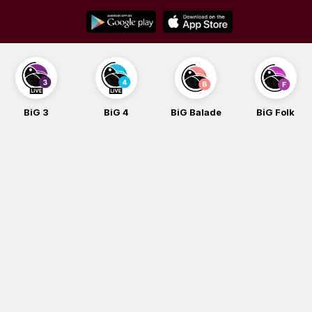
Skip
to
content
BiG 3
BiG 4
BiG Balade
BiG Folk