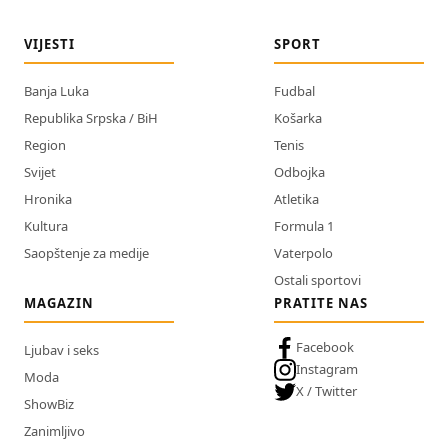
VIJESTI
SPORT
Banja Luka
Fudbal
Republika Srpska / BiH
Košarka
Region
Tenis
Svijet
Odbojka
Hronika
Atletika
Kultura
Formula 1
Saopštenje za medije
Vaterpolo
Ostali sportovi
MAGAZIN
PRATITE NAS
Facebook
Ljubav i seks
Instagram
Moda
X / Twitter
ShowBiz
Zanimljivo