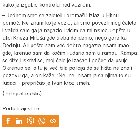
kako je izgubio kontrolu nad vozilom.
– Jednom smo se zaleteli i promašili izlaz u Hitnu
pomoć. Ne znam ko je vozio, ali smo povezli mog ćaleta
i valjda sam ga ja nagazio i vidim da mi nismo uopšte u
ulici Kneza Miloša gde treba da idemo, nego gore ka
Dedinju. Ali pošto sam već dobro nagazio nisam imao
gde, krenuo sam da kočim i udario sam u rampu. Rampa
se diže i iskrivi se, moj ćale je izašao i počeo da psuje.
Okrenuo se, a tu je već bila policija da se hišta ne zna i
pozovu ga, a on kaže: ‘Ne, ne, nisam ja sa njima to su
ludaci – prepričao je Ivan kroz smeh.
(Telegraf.rs/Blic)
Podijeli vijest na: