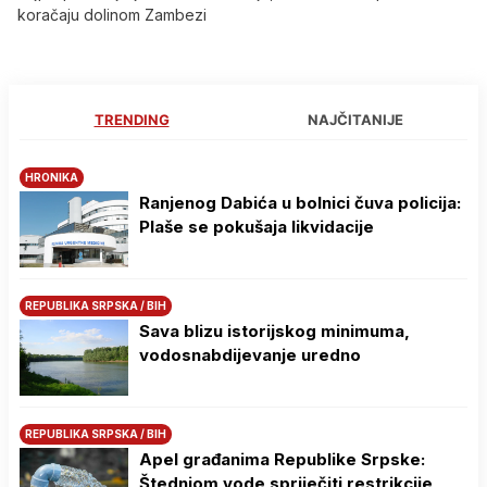
koračaju dolinom Zambezi
TRENDING
NAJČITANIJE
HRONIKA
Ranjenog Dabića u bolnici čuva policija:
Plaše se pokušaja likvidacije
REPUBLIKA SRPSKA / BIH
Sava blizu istorijskog minimuma,
vodosnabdijevanje uredno
REPUBLIKA SRPSKA / BIH
Apel građanima Republike Srpske:
Štednjom vode spriječiti restrikcije