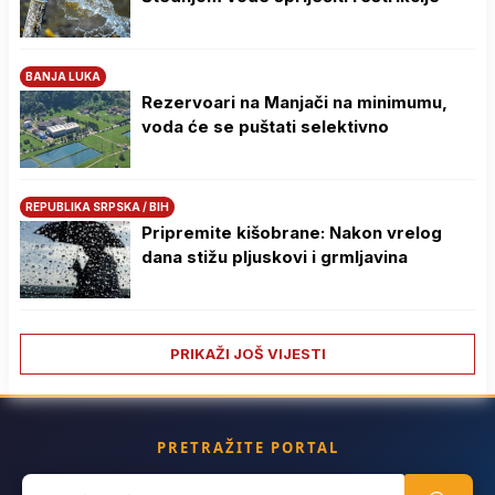
BANJA LUKA
Rezervoari na Manjači na minimumu,
voda će se puštati selektivno
REPUBLIKA SRPSKA / BIH
Pripremite kišobrane: Nakon vrelog
dana stižu pljuskovi i grmljavina
PRIKAŽI JOŠ VIJESTI
PRETRAŽITE PORTAL
Search