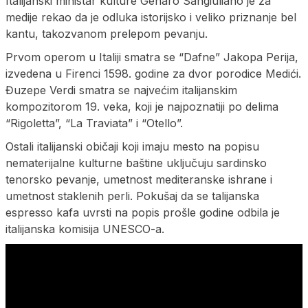
Italijanski ministar kulture Genaro Sangiuliano je za
medije rekao da je odluka istorijsko i veliko priznanje bel
kantu, takozvanom prelepom pevanju.
Prvom operom u Italiji smatra se “Dafne” Jakopa Perija,
izvedena u Firenci 1598. godine za dvor porodice Medići.
Đuzepe Verdi smatra se najvećim italijanskim
kompozitorom 19. veka, koji je najpoznatiji po delima
“Rigoletta”, “La Traviata” i “Otello”.
Ostali italijanski običaji koji imaju mesto na popisu
nematerijalne kulturne baštine uključuju sardinsko
tenorsko pevanje, umetnost mediteranske ishrane i
umetnost staklenih perli. Pokušaj da se talijanska
espresso kafa uvrsti na popis prošle godine odbila je
italijanska komisija UNESCO-a.