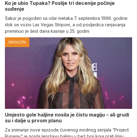
Ko je ubio Tupaka? Poslije tri decenije počinje
suđenje
Šakur je pogođen sa više metaka 7. septembra 1996. godine
dok se vozio Las Vegas Stripom, a od posljedica ranjavanja
preminuo je šest dana kasnije u 25. godini
MAGAZIN
Umjesto gole haljine nosila je čistu magiju – ali grudi
su i dalje u prvom planu
Za snimanje nove epizode čuvenog modnog serijala “Project
Runway” je nosila lepršavu haljinu u bež boji koja prati liniju