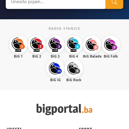
for:
RADIO STANICE
BiG 1
BiG 2
BiG 3
BiG 4
BiG Balade
BiG Folk
BiG iG
BiG Rock