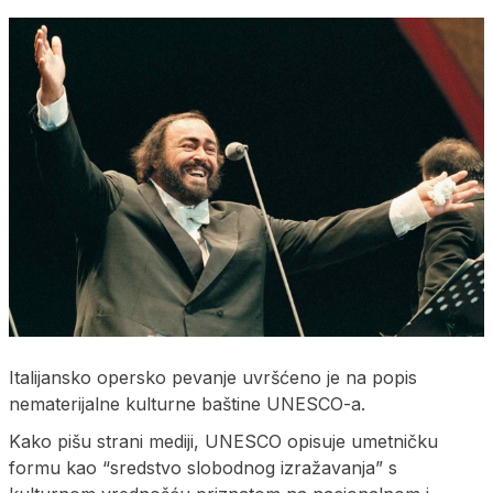
Italijansko opersko pevanje uvršćeno je na popis
nematerijalne kulturne baštine UNESCO-a.
Kako pišu strani mediji, UNESCO opisuje umetničku
formu kao “sredstvo slobodnog izražavanja” s