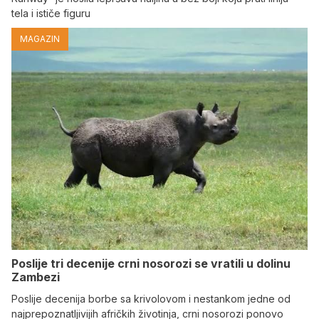
tela i ističe figuru
MAGAZIN
Poslije tri decenije crni nosorozi se vratili u dolinu
Zambezi
Poslije decenija borbe sa krivolovom i nestankom jedne od
najprepoznatljivijih afričkih životinja, crni nosorozi ponovo