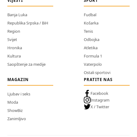
VIJESTI
SPORT
Banja Luka
Fudbal
Republika Srpska / BiH
Košarka
Region
Tenis
Svijet
Odbojka
Hronika
Atletika
Kultura
Formula 1
Saopštenje za medije
Vaterpolo
Ostali sportovi
MAGAZIN
PRATITE NAS
Facebook
Ljubav i seks
Instagram
Moda
X / Twitter
ShowBiz
Zanimljivo