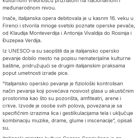
kulturnom vrednošću priznatom na nacionalnom i
međunarodnom nivou.
Inače, italijanska opera debitovala je u kasnm 16. veku u
Firenci i stvorila mnoge svetski poznate operske pevače,
od Klaudija Monteverdija i Antonija Vivaldija do Rosinija i
Đuzepea Verdija.
Iz UNESCO-a su saopštili da je italijansko opersko
pevanje dobilo mesto na popisu nematerijalne kulturne
baštine, pridružujući se drugim italijanskim praksama
poput umetnosti izrade pice.
“Italijansko opersko pevanje je fiziološki kontrolisan
način pevanja koji povećava nosivost glasa u akustičnim
prostorima kao što su pozorišta, amfiteatri, arene i
crkve. Izvode je osobe svih polova, povezana je sa
specifičnim izrazima lica i gestilkulacijama tela i uključuje
kombinaciju muzike, drame, glume i inscenacije”, opisali
su.