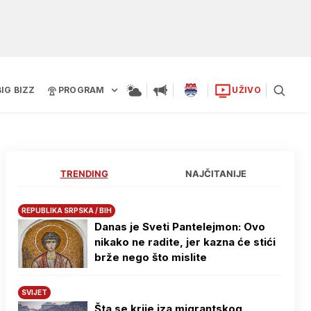
BIG BIZZ
PROGRAM
UŽIVO
TRENDING
NAJČITANIJE
REPUBLIKA SRPSKA / BIH
Danas je Sveti Pantelejmon: Ovo
nikako ne radite, jer kazna će stići
brže nego što mislite
SVIJET
Šta se krije iza migrantskog