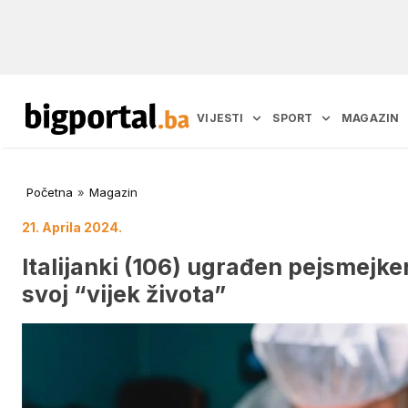
VIJESTI
SPORT
MAGAZIN
Početna
»
Magazin
21. Aprila 2024.
Italijanki (106) ugrađen pejsmejke
svoj “vijek života”