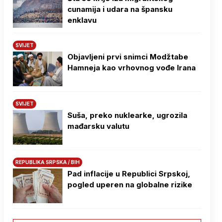
cunamija i udara na špansku
enklavu
SVIJET
Objavljeni prvi snimci Modžtabe
Hamneja kao vrhovnog vođe Irana
SVIJET
Suša, preko nuklearke, ugrozila
mađarsku valutu
REPUBLIKA SRPSKA / BIH
Pad inflacije u Republici Srpskoj,
pogled uperen na globalne rizike