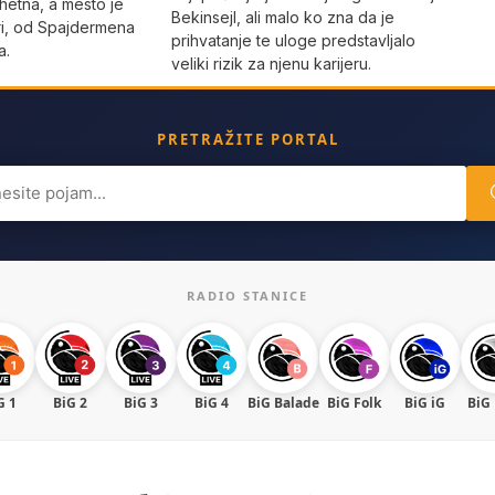
hetna, a mesto je
Bekinsejl, ali malo ko zna da je
uri, od Spajdermena
prihvatanje te uloge predstavljalo
a.
veliki rizik za njenu karijeru.
PRETRAŽITE PORTAL
ch
RADIO STANICE
G 1
BiG 2
BiG 3
BiG 4
BiG Balade
BiG Folk
BiG iG
BiG