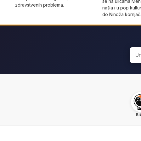
se na ulicama Men
zdravstvenih problema.
našla i u pop kult
do Nindža kornjač
Sear
for:
Bi