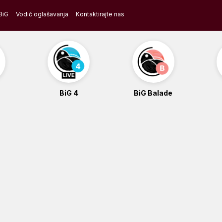
BiG
Vodič oglašavanja
Kontaktirajte nas
BiG 4
BiG Balade