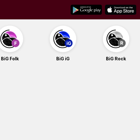
BiG Folk
BiG iG
BiG Rock