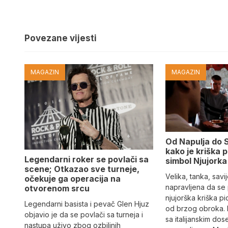
Povezane vijesti
MAGAZIN
MAGAZIN
Od Napulja do 
kako je kriška 
Legendarni roker se povlači sa
simbol Njujorka
scene; Otkazao sve turneje,
Velika, tanka, savi
očekuje ga operacija na
napravljena da se
otvorenom srcu
njujorška kriška p
Legendarni basista i pevač Glen Hjuz
od brzog obroka. 
objavio je da se povlači sa turneja i
sa italijanskim dos
nastupa uživo zbog ozbiljnih