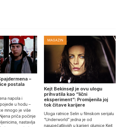
MAGAZIN
Spajdermena –
pice postala
Kejt Bekinsejl je ovu ulogu
prihvatila kao “lični
jena napola i
eksperiment”: Promijenila joj
 pojede u hodu –
tok čitave karijere
ice mnogo je više
Uloga ratnice Selin u filmskom serijalu
Njena priča počinje
“Underworld” jedna je od
eljenicima, nastavlja
najupečatljivijih u karijeri glumice Kejt