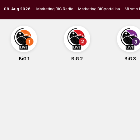
Skip
09. Aug 2026.
Marketing BIG Radio
Marketing BiGportal.ba
Mi smo 
to
content
BiG 1
BiG 2
BiG 3