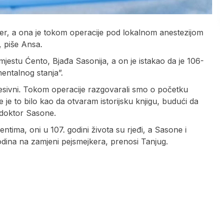
jker, a ona je tokom operacije pod lokalnom anestezijom
, piše Ansa.
 mjestu Ćento, Bjađa Sasonija, a on je istakao da je 106-
entalnog stanja”.
presivni. Tokom operacije razgovarali smo o početku
je to bilo kao da otvaram istorijsku knjigu, budući da
je doktor Sasone.
jentima, oni u 107. godini života su rjeđi, a Sasone i
godina na zamjeni pejsmejkera, prenosi Tanjug.