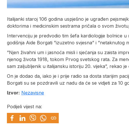
Italijanki staroj 106 godina uspješno je ugrađen pejsme
doktorima i medicinskim sestrama pričala o svom životu
Intervenciju je predvodio tim šefa kardiologije bolnice u
godišnja Aide Borgati ”izuzetno svjesna” i ”netaknutog m
”Njen živahni um i jasnoća misli i sjećanja su zaista im
njenog života 1918, tokom Prvog svetskog rata. Za mene 
sam zaljubljenik u italijansku istoriju 20. vijeka”, rekao 
On je dodao da, iako je i prije radio sa dosta starijim paci
Borgati su se pozdravili uz nadu da će se vidjeti za 10 
Izvor:
Nezavisne
Podijeli vijest na: