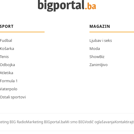
SPORT
MAGAZIN
Fudbal
Ljubav i seks
Košarka
Moda
Tenis
ShowBiz
Odbojka
Zanimljivo
Atletika
Formula 1
Vaterpolo
Ostali sportovi
eting BIG Radio
Marketing BIGportal.ba
Mi smo BIG
Vodič oglašavanja
Kontaktiraj